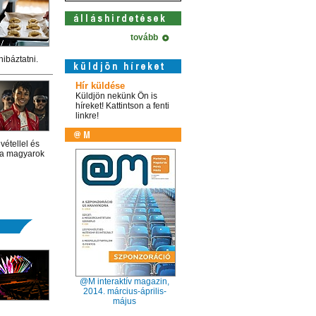
tovább
ibáztatni.
Hír küldése
Küldjön nekünk Ön is
híreket! Kattintson a fenti
linkre!
vétellel és
 a magyarok
@M interaktív magazin,
2014. március-április-
május