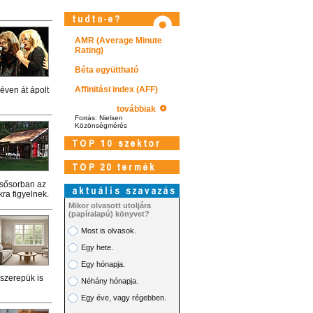
AMR (Average Minute
Rating)
iget
Béta együttható
égek
Affinitási index (AFF)
éven át ápolt
ás Tamás
továbbiak
Forrás: Nielsen
Közönségmérés
kmai és
. Hímzett
lsősorban az
ra figyelnek.
Mikor olvasott utoljára
(papíralapú) könyvet?
Most is olvasok.
Látogasson el képtárunkba!
Egy hete.
Egy hónapja.
 szerepük is
Néhány hónapja.
Egy éve, vagy régebben.