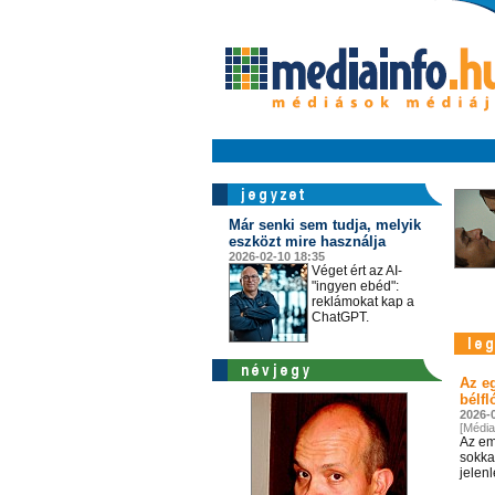
Már senki sem tudja, melyik
eszközt mire használja
2026-02-10 18:35
Véget ért az AI-
"ingyen ebéd":
reklámokat kap a
ChatGPT.
Az eg
bélfl
2026-
[Média
Az em
sokkal
jelenl