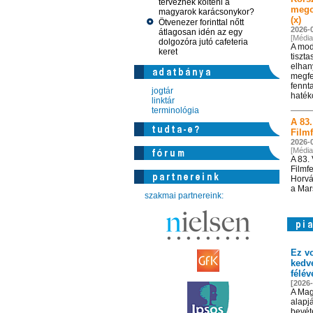
terveznek költeni a
megol
magyarok karácsonykor?
(x)
Ötvenezer forinttal nőtt
2026-
átlagosan idén az egy
[Média
dolgozóra jutó cafeteria
A mod
keret
tiszt
elhan
megfe
fennt
jogtár
haték
linktár
terminológia
A 83
Filmf
2026-0
[Média
A 83.
Filmf
Horvát
a Mars
szakmai partnereink:
Ez v
kedve
félé
[2026-
A Mag
alapjá
bevét