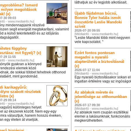
Régi-új név, új időpont, új művészeti vezető és programkoncepció!
láthatjuk az év legjobb alkotásait.
nyprobléma? Ismerd
 milyen megoldások
Újabb fájdalmas búcsú,
k! (x)
Bonnie Tyler halála ismét
07-30 09:03
infó - www.mediainfo.hu]
összetörte Leslie Mandoki
őny mindennapjaink részévé
A Centrál Színház két amerikai vígjátékot visz nyárra a Szigl
szívét
hiszen segít energiát megtakarítani, valamint
2026-07-20 09:55
Várudvarba
d a külső tekintetektől és az időjárás
[Médiainfó - www.mediainfo.hu]
A Centrál Színház idén két amerikai géniusz, a párkapcsolati nehézs
ntagságaitól.
"Leslie Mandoki több mint negyven 
komikumára épülő darabját viszi nyárra a Szigliget Várudvarba, Pusk
vele kapcsolatot. "
rendezésében.
életes függöny
asztása: mit figyelj? (x)
Ezért fontos pontosan
7-29 11:55
megadni a nyaraló
infó - www.mediainfo.hu]
A hímzett ünnepi asztalkendők pályázat és kiállítás
alapterületét a biztosításnál
gönyök gyakran a könnyed
(x)
Második alkalommal hirdeti meg az M-Art - a Hagyományok Háza sza
rendezési elemek közé
2026-07-17 11:04
stratégiai partnereként - A múltból merítkezve, a jelennek hímezve - II
ódnak, de sokkal többet tehetnek otthonod
[Médiainfó - www.mediainfo.hu]
ünnepi asztalkendők pályázatot.
latáért, mint gondolnád.
Egy nyaraló biztosításakor sokan e
ingatlan értékére vagy az ingóságok
di karikagyűrű:
lyre szabott részletek
Az ablakok mérete és
letre (x)
jelentősége az otthonunkban
n el képtárunkba!
Látogasson el képtárunkba!
Látogasson el képtárunkba!
07-29 09:14
(x)
infó - www.mediainfo.hu]
2026-07-17 09:30
ikagyűrű különleges helyet
[Médiainfó - www.mediainfo.hu]
l el az ékszerek között. Nem egy-egy
Az ablakok nem csupán esztétikai
omra választjuk, hanem hosszú éveken,
elemei a lakásunknak; funkcionális
n egy életen át viseljük.
megkerülhetetlen.
erű higiéniai