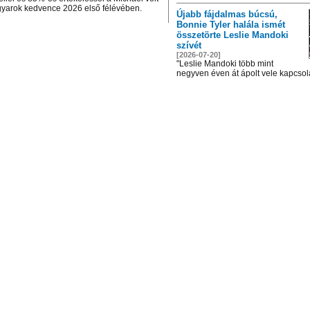
yarok kedvence 2026 első félévében.
Újabb fájdalmas búcsú,
Bonnie Tyler halála ismét
összetörte Leslie Mandoki
szívét
[2026-07-20]
"Leslie Mandoki több mint
negyven éven át ápolt vele kapcsola