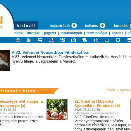
Álláskeresés nyáron: Aranybánya vagy időpazarlás?
A nyári hőségben sokan úgy vélik, hogy a toborzás is szabadságra me
regisztráció
belépés
keresés
felesleges önéletrajzokat küldözgetni.
hírek
|
interjúk
|
jegyzet
|
tanulmányok
|
terminológia
|
karrier
|
ké
A 83. Velencei Nemzetközi Filmfesztivál
A 83. Velencei Nemzetközi Filmfesztiválon mutatkozik be Horvát Lili e
nyelvű filmje, a Jegyzeteim a Marsról.
22. CineFest Miskolci Nemzetközi Filmfesztivál
2026. augusztus
A 22. CineFest Hivatalos Versenyprogramjából elsőként három film címé
lepel, előrevetítve, hogy a filmrajongók idén ismét Miskolcon láthatjuk
alkotásait.
észséges élet alapjai: a
22. CineFest Miskolci
óra szerepe (x)
Nemzetközi Filmfesztivál
07-31 09:53
2026-07-21 10:59
infó - www.mediainfo.hu]
[Médiainfó - www.mediainfo.hu]
beri test komplex rendszere
A 22. CineFest Hivatalos
 több, mint puszta fizikai
Versenyprogramjából elsőként
Új időpontban érkezik a veszprémi filmes fesztivál: visszaté
ét.
három film címéről hull le a lepel, el
Filmpiknik
hogy a filmrajongók idén ismét Mis