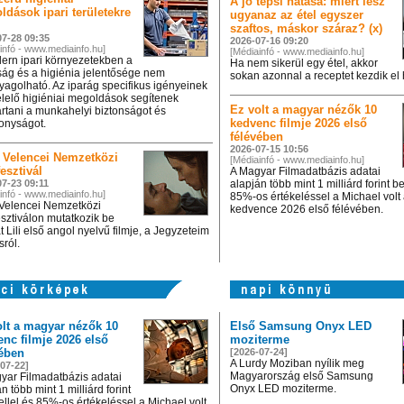
A jó tepsi hatása: miért lesz
dások ipari területekre
ugyanaz az étel egyszer
szaftos, máskor száraz? (x)
07-28 09:35
2026-07-16 09:20
infó - www.mediainfo.hu]
[Médiainfó - www.mediainfo.hu]
ern ipari környezetekben a
Ha nem sikerül egy étel, akkor
aság és a higiénia jelentősége nem
sokan azonnal a receptet kezdik el h
yagolható. Az iparág specifikus igényeinek
lelő higiéniai megoldások segítenek
Ez volt a magyar nézők 10
artani a munkahelyi biztonságot és
kedvenc filmje 2026 első
onyságot.
félévében
2026-07-15 10:56
. Velencei Nemzetközi
[Médiainfó - www.mediainfo.hu]
esztivál
A Magyar Filmadatbázis adatai
7-23 09:11
alapján több mint 1 milliárd forint be
infó - www.mediainfo.hu]
85%-os értékeléssel a Michael volt
 Velencei Nemzetközi
kedvence 2026 első félévében.
esztiválon mutatkozik be
 Lili első angol nyelvű filmje, a Jegyzeteim
ról.
olt a magyar nézők 10
Első Samsung Onyx LED
nc filmje 2026 első
moziterme
vében
[2026-07-24]
A Lurdy Moziban nyílik meg
07-22]
Magyarország első Samsung
yar Filmadatbázis adatai
Onyx LED moziterme.
n több mint 1 milliárd forint
ellel és 85%-os értékeléssel a Michael volt