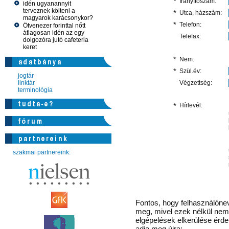
*
Irányítószám:
idén ugyanannyit
terveznek költeni a
*
Utca, házszám:
magyarok karácsonykor?
*
Telefon:
Ötvenezer forinttal nőtt
átlagosan idén az egy
Telefax:
dolgozóra jutó cafeteria
keret
*
Nem:
*
Szül.év:
jogtár
linktár
Végzettség:
terminológia
*
Hírlevél:
szakmai partnereink:
Fontos
, hogy felhasználónev
meg, mivel ezek nélkül nem 
elgépelések elkerülése érd
adja meg újra: