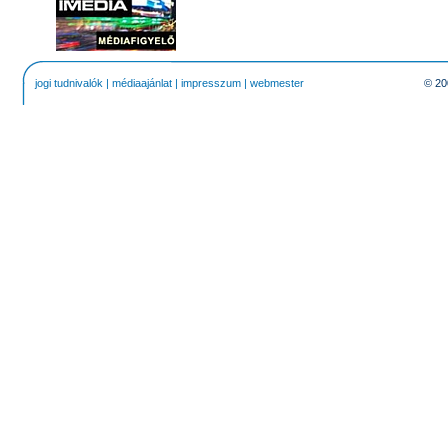
jogi tudnivalók
|
médiaajánlat
|
impresszum
|
webmester
© 20