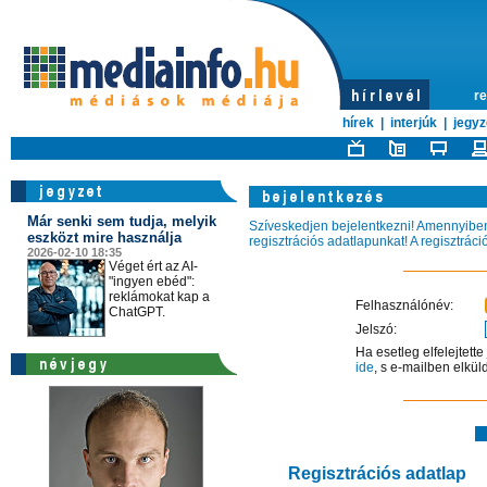
re
hírek
|
interjúk
|
jegyz
Már senki sem tudja, melyik
Szíveskedjen bejelentkezni! Amennyiben 
eszközt mire használja
regisztrációs adatlapunkat! A regisztrác
2026-02-10 18:35
Véget ért az AI-
"ingyen ebéd":
reklámokat kap a
Felhasználónév:
ChatGPT.
Jelszó:
Ha esetleg elfelejtett
ide
, s e-mailben elkül
Regisztrációs adatlap