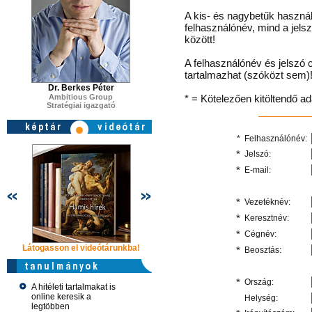
A kis- és nagybetűk használ
felhasználónév, mind a jels
között!
A felhasználónév és jelszó 
tartalmazhat (szóközt sem)
Dr. Berkes Péter
Ambitious Group
* = Kötelezően kitöltendő a
Stratégiai igazgató
*
Felhasználónév:
*
Jelszó:
*
E-mail:
*
Vezetéknév:
*
Keresztnév:
*
Cégnév:
Látogasson el videótárunkba!
Látogasson el videótárunkba!
Látogasson e
*
Beosztás:
*
Ország:
A hitéleti tartalmakat is
online keresik a
Helység:
legtöbben