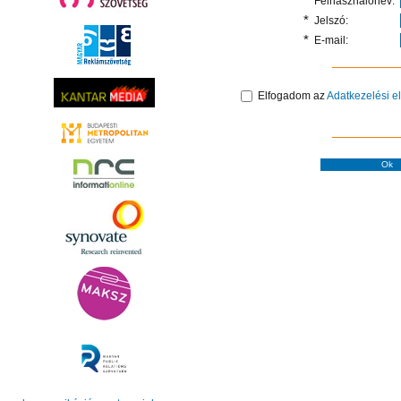
*
Felhasználónév:
*
Jelszó:
*
E-mail:
Elfogadom az
Adatkezelési e