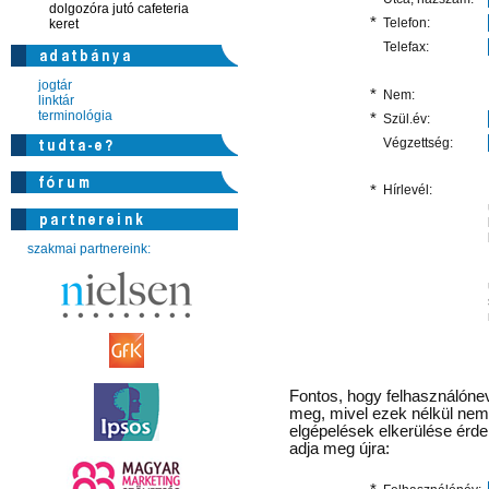
dolgozóra jutó cafeteria
*
Telefon:
keret
Telefax:
jogtár
*
Nem:
linktár
terminológia
*
Szül.év:
Végzettség:
*
Hírlevél:
szakmai partnereink:
Fontos
, hogy felhasználónev
meg, mivel ezek nélkül nem 
elgépelések elkerülése érd
adja meg újra: