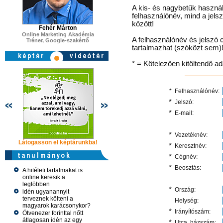
A kis- és nagybetűk használ
felhasználónév, mind a jels
között!
Fehér Márton
Online Marketing Akadémia
A felhasználónév és jelszó 
Tréner, Google-szakértő
tartalmazhat (szóközt sem)
* = Kötelezően kitöltendő a
*
Felhasználónév:
*
Jelszó:
*
E-mail:
*
Vezetéknév:
Látogasson el képtárunkba!
Látogasson el képtárunkba!
Látogasson 
*
Keresztnév:
*
Cégnév:
*
Beosztás:
A hitéleti tartalmakat is
online keresik a
legtöbben
*
Ország:
idén ugyanannyit
terveznek költeni a
Helység:
magyarok karácsonykor?
*
Irányítószám:
Ötvenezer forinttal nőtt
átlagosan idén az egy
*
Utca, házszám: