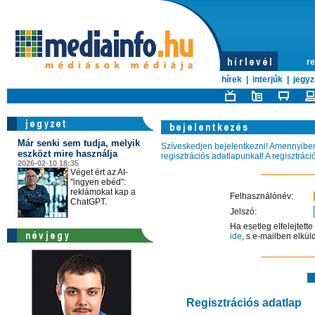
re
hírek
|
interjúk
|
jegyz
Már senki sem tudja, melyik
Szíveskedjen bejelentkezni! Amennyiben 
eszközt mire használja
regisztrációs adatlapunkat! A regisztrác
2026-02-10 18:35
Véget ért az AI-
"ingyen ebéd":
reklámokat kap a
Felhasználónév:
ChatGPT.
Jelszó:
Ha esetleg elfelejtett
ide
, s e-mailben elkül
Regisztrációs adatlap