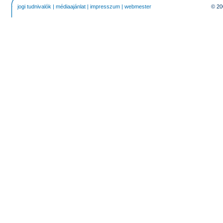
jogi tudnivalók
|
médiaajánlat
|
impresszum
|
webmester
© 20