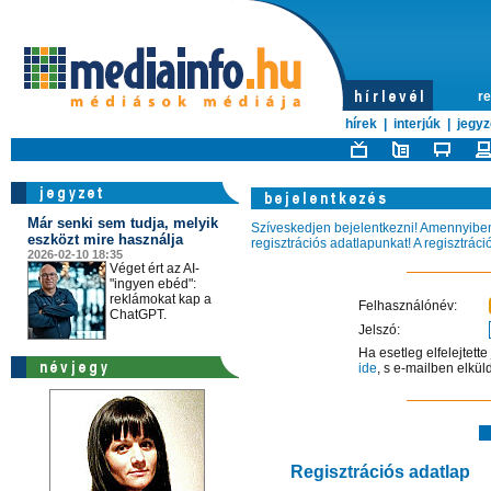
re
hírek
|
interjúk
|
jegyz
Már senki sem tudja, melyik
Szíveskedjen bejelentkezni! Amennyiben 
eszközt mire használja
regisztrációs adatlapunkat! A regisztrác
2026-02-10 18:35
Véget ért az AI-
"ingyen ebéd":
reklámokat kap a
Felhasználónév:
ChatGPT.
Jelszó:
Ha esetleg elfelejtett
ide
, s e-mailben elkül
Regisztrációs adatlap