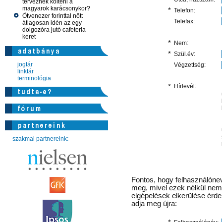
terveznek költeni a
magyarok karácsonykor?
*
Telefon:
Ötvenezer forinttal nőtt
Telefax:
átlagosan idén az egy
dolgozóra jutó cafeteria
keret
*
Nem:
*
Szül.év:
jogtár
Végzettség:
linktár
terminológia
*
Hírlevél:
szakmai partnereink:
Fontos
, hogy felhasználónev
meg, mivel ezek nélkül nem 
elgépelések elkerülése érd
adja meg újra: