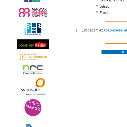
*
Felhasználónév:
*
Jelszó:
*
E-mail:
Elfogadom az
Adatkezelési e