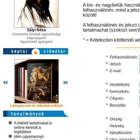
A kis- és nagybetűk használ
felhasználónév, mind a jels
között!
A felhasználónév és jelszó 
tartalmazhat (szóközt sem)
Sályi Réka
Geometry Global ügynökségi
cégcsoport
* = Kötelezően kitöltendő a
ügyvezető igazgató
*
Felhasználónév:
*
Jelszó:
*
E-mail:
*
Vezetéknév:
*
Keresztnév:
*
Cégnév:
*
Beosztás:
Látogasson el videótárunkba!
Látogasson el videótárunkba!
Látogasson e
*
Ország:
A hitéleti tartalmakat is
Helység:
online keresik a
legtöbben
*
Irányítószám:
idén ugyanannyit
*
Utca, házszám: