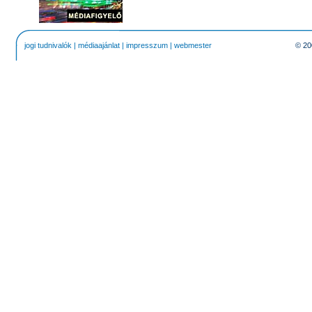
jogi tudnivalók
|
médiaajánlat
|
impresszum
|
webmester
© 20