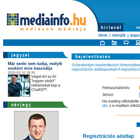
re
hírek
|
interjúk
|
jegyz
Már senki sem tudja, melyik
Szíveskedjen bejelentkezni! Amennyiben 
eszközt mire használja
regisztrációs adatlapunkat! A regisztrác
2026-02-10 18:35
Véget ért az AI-
"ingyen ebéd":
reklámokat kap a
Felhasználónév:
ChatGPT.
Jelszó:
Ha esetleg elfelejtett
ide
, s e-mailben elkül
Regisztrációs adatlap