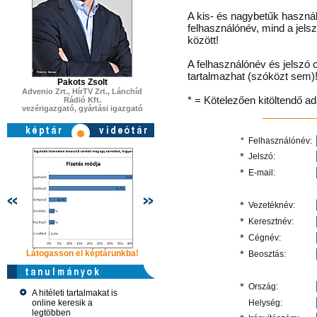
A kis- és nagybetűk használ
felhasználónév, mind a jels
között!
A felhasználónév és jelszó 
tartalmazhat (szóközt sem)
Pakots Zsolt
Advenio Zrt., HírTV Zrt., Lánchíd
* = Kötelezően kitöltendő a
Rádió Kft.
vezérigazgató, gyártási igazgató
*
Felhasználónév:
*
Jelszó:
*
E-mail:
*
Vezetéknév:
*
Keresztnév:
*
Cégnév:
Látogasson el képtárunkba!
Látogasson el képtárunkba!
*
Látogasson 
Beosztás:
*
Ország:
A hitéleti tartalmakat is
online keresik a
Helység:
legtöbben