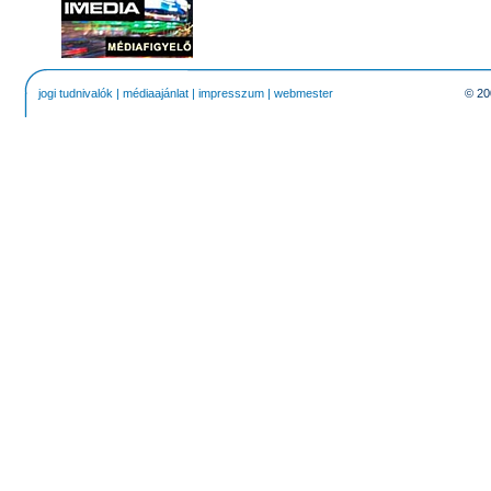
jogi tudnivalók
|
médiaajánlat
|
impresszum
|
webmester
© 20