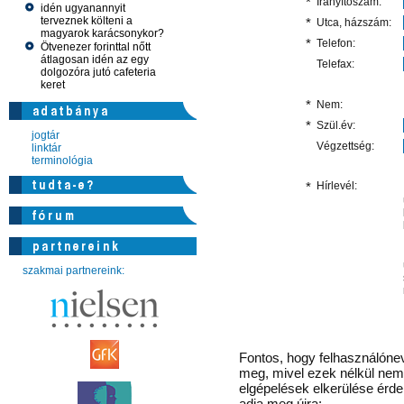
*
Irányítószám:
idén ugyanannyit
terveznek költeni a
*
Utca, házszám:
magyarok karácsonykor?
*
Telefon:
Ötvenezer forinttal nőtt
átlagosan idén az egy
Telefax:
dolgozóra jutó cafeteria
keret
*
Nem:
*
Szül.év:
jogtár
Végzettség:
linktár
terminológia
*
Hírlevél:
szakmai partnereink:
Fontos
, hogy felhasználónev
meg, mivel ezek nélkül nem 
elgépelések elkerülése érd
adja meg újra: