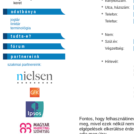
*
Irányítószám:
keret
*
Utca, házszám:
*
Telefon:
jogtár
Telefax:
linktár
terminológia
*
Nem:
*
Szül.év:
Végzettség:
*
Hírlevél:
szakmai partnereink:
Fontos
, hogy felhasználónev
meg, mivel ezek nélkül nem 
elgépelések elkerülése érd
adja meg újra: