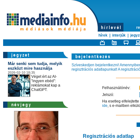
re
hírek
|
interjúk
|
jegyz
Már senki sem tudja, melyik
Szíveskedjen bejelentkezni! Amennyiben 
eszközt mire használja
regisztrációs adatlapunkat! A regisztrác
2026-02-10 18:35
Véget ért az AI-
"ingyen ebéd":
reklámokat kap a
Felhasználónév:
ChatGPT.
Jelszó:
Ha esetleg elfelejtett
ide
, s e-mailben elkül
Regisztrációs adatlap