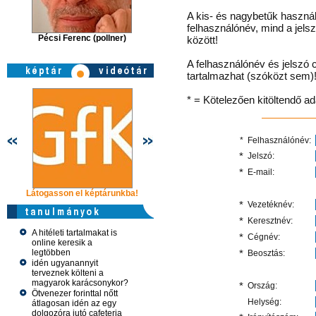
A kis- és nagybetűk használ
felhasználónév, mind a jels
Pécsi Ferenc (pollner)
között!
A felhasználónév és jelszó 
tartalmazhat (szóközt sem)
* = Kötelezően kitöltendő a
*
Felhasználónév:
*
Jelszó:
*
E-mail:
Látogasson el képtárunkba!
Látogasson el képtárunkba!
Látogasson 
*
Vezetéknév:
*
Keresztnév:
A hitéleti tartalmakat is
*
Cégnév:
online keresik a
legtöbben
*
Beosztás:
idén ugyanannyit
terveznek költeni a
magyarok karácsonykor?
*
Ország:
Ötvenezer forinttal nőtt
Helység:
átlagosan idén az egy
dolgozóra jutó cafeteria