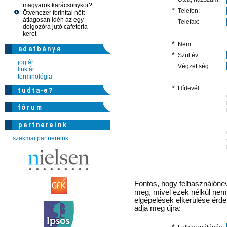
magyarok karácsonykor?
*
Telefon:
Ötvenezer forinttal nőtt
átlagosan idén az egy
Telefax:
dolgozóra jutó cafeteria
keret
*
Nem:
*
Szül.év:
jogtár
Végzettség:
linktár
terminológia
*
Hírlevél:
szakmai partnereink:
Fontos
, hogy felhasználónev
meg, mivel ezek nélkül nem 
elgépelések elkerülése érd
adja meg újra: