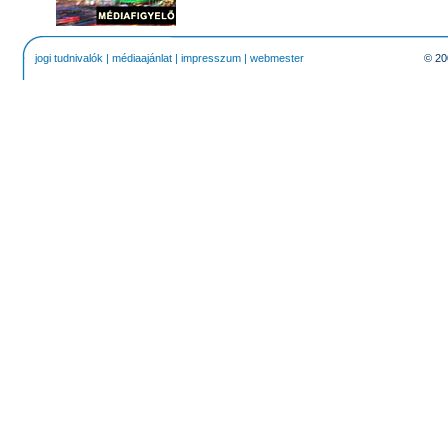
jogi tudnivalók
|
médiaajánlat
|
impresszum
|
webmester
© 20