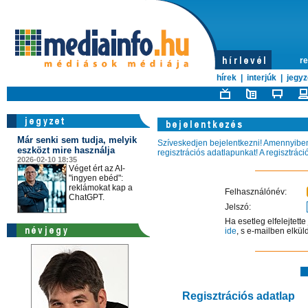
re
hírek
|
interjúk
|
jegyz
Már senki sem tudja, melyik
Szíveskedjen bejelentkezni! Amennyiben 
eszközt mire használja
regisztrációs adatlapunkat! A regisztrác
2026-02-10 18:35
Véget ért az AI-
"ingyen ebéd":
reklámokat kap a
Felhasználónév:
ChatGPT.
Jelszó:
Ha esetleg elfelejtett
ide
, s e-mailben elkül
Regisztrációs adatlap