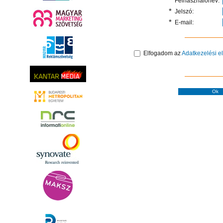
*
Felhasználónév:
*
Jelszó:
*
E-mail:
Elfogadom az
Adatkezelési e