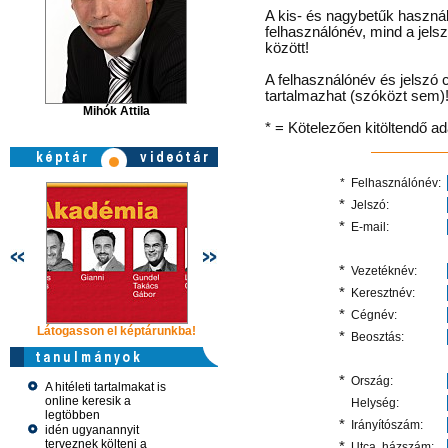
A kis- és nagybetűk használ
felhasználónév, mind a jels
között!
A felhasználónév és jelszó 
tartalmazhat (szóközt sem)
Mihók Attila
* = Kötelezően kitöltendő a
*
Felhasználónév:
*
Jelszó:
*
E-mail:
*
Vezetéknév:
*
Keresztnév:
*
Cégnév:
Látogasson el képtárunkba!
Látogasson el képtárunkba!
Látogasson 
*
Beosztás:
*
Ország:
A hitéleti tartalmakat is
online keresik a
Helység:
legtöbben
*
Irányítószám:
idén ugyanannyit
terveznek költeni a
*
Utca, házszám: