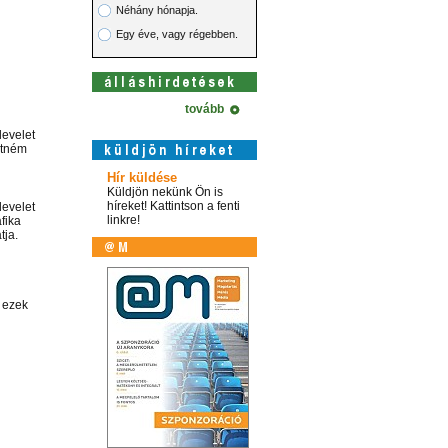
Néhány hónapja.
Egy éve, vagy régebben.
tovább
levelet
etném
Hír küldése
Küldjön nekünk Ön is
híreket! Kattintson a fenti
levelet
linkre!
fika
tja.
l ezek