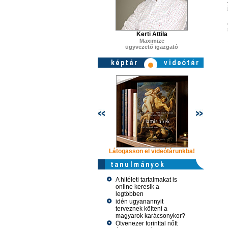
Kerti Attila
Maximize
ügyvezető igazgató
Látogasson el videótárunkba!
Látogasson
A hitéleti tartalmakat is
online keresik a
legtöbben
idén ugyanannyit
terveznek költeni a
magyarok karácsonykor?
Ötvenezer forinttal nőtt