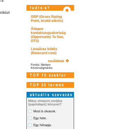
d a
szóközt
GRP (Gross Rating
Point, bruttó elérés)
Átlagos
kontaktusgyakoriság
(Opportunity To See,
OTS)
Listaáras költés
(Ratecard cost)
továbbiak
Forrás: Nielsen
Közönségmérés
Látogasson el videótárunkba!
Mikor olvasott utoljára
(papíralapú) könyvet?
Most is olvasok.
Egy hete.
Egy hónapja.