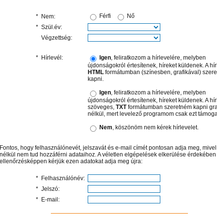
Férfi
Nő
*
Nem:
*
Szül.év:
Végzettség:
*
Hírlevél:
Igen
, feliratkozom a hírlevelére, melyben
újdonságokról értesítenek, híreket küldenek. A hír
HTML
formátumban (színesben, grafikával) szer
kapni.
Igen
, feliratkozom a hírlevelére, melyben
újdonságokról értesítenek, híreket küldenek. A hír
szöveges,
TXT
formátumban szeretném kapni gra
nélkül, mert levelező programom csak ezt támoga
Nem
, köszönöm nem kérek hírlevelet.
Fontos
, hogy felhasználónevét, jelszavát és e-mail címét pontosan adja meg, mive
nélkül nem tud hozzáférni adataihoz. A véletlen elgépelések elkerülése érdekében
ellenőrzésképpen kérjük ezen adatokat adja meg újra:
*
Felhasználónév:
*
Jelszó:
*
E-mail: