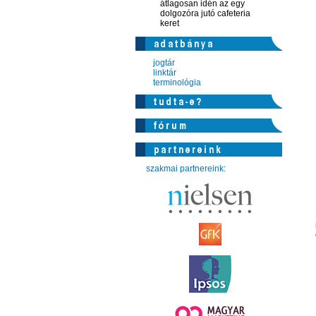
átlagosan idén az egy
dolgozóra jutó cafeteria
keret
jogtár
linktár
terminológia
szakmai partnereink: