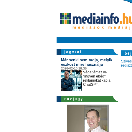
Már senki sem tudja, melyik
Szíves
eszközt mire használja
regisz
2026-02-10 18:35
Véget ért az AI-
"ingyen ebéd":
reklámokat kap a
ChatGPT.