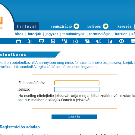
regisztráció
belépés
keresés
hírek
|
interjúk
|
jegyzet
|
tanulmányok
|
terminológia
|
karrier
|
ké
kedjen bejelentkezni! Amennyiben még nincs felhasználóneve és jelszava, kérjük tö
trációs adatlapunkat! A regisztráció természetesen ingyenes.
Felhasználónév:
Jelszó:
Ha esetleg elfelejtette jelszavát, adja meg a felhasználónevét, ezután
k
ide
, s e-mailben elküldjük Önnek a jelszavát!
Regisztrációs adatlap