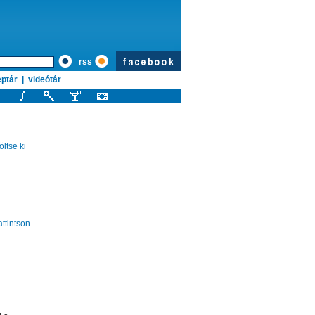
rss
ptár
|
videótár
ltse ki
attintson