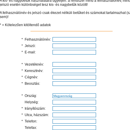
A kis- és nagybetűk használatára ügyeljen: a rendszer mind a felhasználónév, min
jelszó esetén különbséget tesz kis- és nagybetűk között!
A felhasználónév és jelszó csak ékezet nélküli betűket és számokat tartalmazhat (
sem)!
* = Kötelezően kitöltendő adatok
*
Felhasználónév:
*
Jelszó:
*
E-mail:
*
Vezetéknév:
*
Keresztnév:
*
Cégnév:
*
Beosztás:
 el videótárunkba!
Látogasson el videótárunkba!
Látogasson el videótárunkba!
*
Ország:
Helység:
*
Irányítószám:
*
Utca, házszám:
*
Telefon:
Telefax: