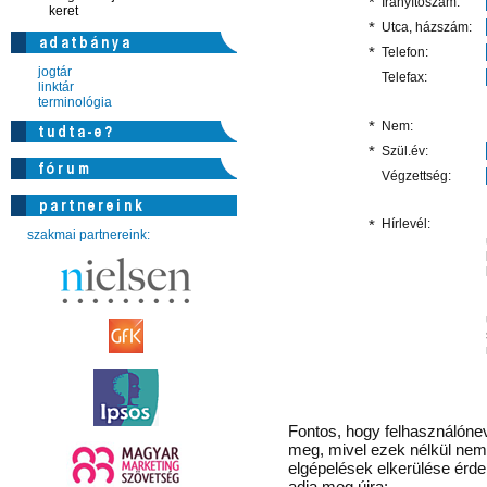
*
Irányítószám:
keret
*
Utca, házszám:
*
Telefon:
jogtár
Telefax:
linktár
terminológia
*
Nem:
*
Szül.év:
Végzettség:
*
Hírlevél:
szakmai partnereink:
Fontos
, hogy felhasználónev
meg, mivel ezek nélkül nem 
elgépelések elkerülése érd
adja meg újra: