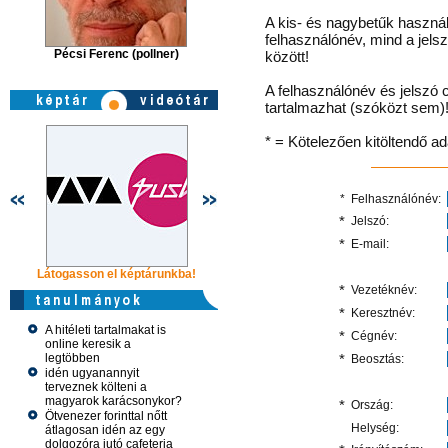
A kis- és nagybetűk használ
felhasználónév, mind a jels
Pécsi Ferenc (pollner)
között!
A felhasználónév és jelszó 
tartalmazhat (szóközt sem)
* = Kötelezően kitöltendő a
*
Felhasználónév:
*
Jelszó:
*
E-mail:
Látogasson el képtárunkba!
Látogasson el képtárunkba!
Látogasson 
*
Vezetéknév:
*
Keresztnév:
A hitéleti tartalmakat is
*
Cégnév:
online keresik a
legtöbben
*
Beosztás:
idén ugyanannyit
terveznek költeni a
magyarok karácsonykor?
*
Ország:
Ötvenezer forinttal nőtt
Helység:
átlagosan idén az egy
dolgozóra jutó cafeteria