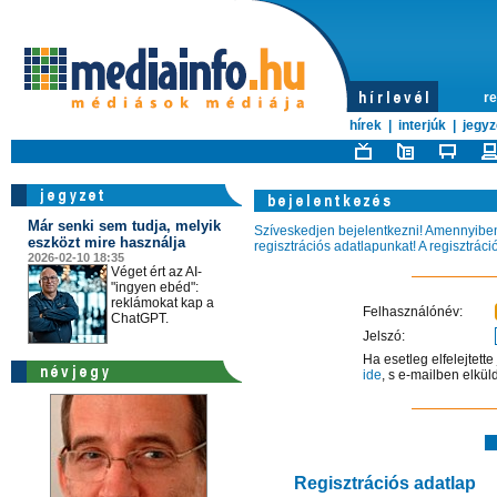
re
hírek
|
interjúk
|
jegyz
Már senki sem tudja, melyik
Szíveskedjen bejelentkezni! Amennyiben 
eszközt mire használja
regisztrációs adatlapunkat! A regisztrác
2026-02-10 18:35
Véget ért az AI-
"ingyen ebéd":
reklámokat kap a
Felhasználónév:
ChatGPT.
Jelszó:
Ha esetleg elfelejtett
ide
, s e-mailben elkül
Regisztrációs adatlap