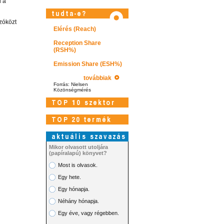
d a
szóközt
Elérés (Reach)
Reception Share
(RSH%)
Emission Share (ESH%)
továbbiak
Forrás: Nielsen
Közönségmérés
Mikor olvasott utoljára
(papíralapú) könyvet?
Most is olvasok.
Látogasson el képtárunkba!
Egy hete.
Egy hónapja.
Néhány hónapja.
Egy éve, vagy régebben.