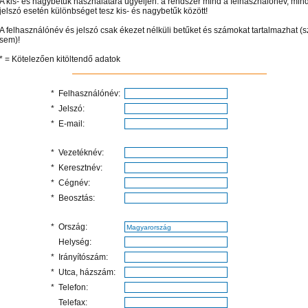
A kis- és nagybetűk használatára ügyeljen: a rendszer mind a felhasználónév, min
jelszó esetén különbséget tesz kis- és nagybetűk között!
A felhasználónév és jelszó csak ékezet nélküli betűket és számokat tartalmazhat (
sem)!
* = Kötelezően kitöltendő adatok
*
Felhasználónév:
*
Jelszó:
*
E-mail:
*
Vezetéknév:
*
Keresztnév:
*
Cégnév:
*
Beosztás:
*
Ország:
n el képtárunkba!
Látogasson el képtárunkba!
Látogasson el képtárunkba!
Helység:
*
Irányítószám:
*
Utca, házszám:
*
Telefon:
Telefax: