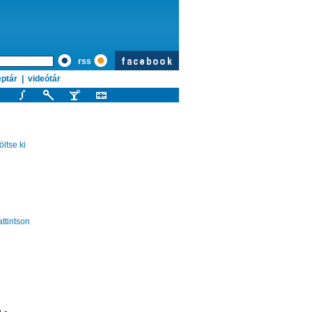
rss
ptár
|
videótár
ltse ki
attintson