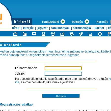
regisztráció
belépés
keresés
hírek
|
interjúk
|
jegyzet
|
tanulmányok
|
terminológia
|
karrier
|
ké
kedjen bejelentkezni! Amennyiben még nincs felhasználóneve és jelszava, kérjük tö
trációs adatlapunkat! A regisztráció természetesen ingyenes.
Felhasználónév:
Jelszó:
Ha esetleg elfelejtette jelszavát, adja meg a felhasználónevét, ezután
k
ide
, s e-mailben elküldjük Önnek a jelszavát!
Regisztrációs adatlap