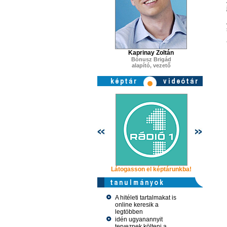
Kaprinay Zoltán
Bónusz Brigád
alapító, vezető
Látogasson el képtárunkba!
Látogasso
A hitéleti tartalmakat is
online keresik a
legtöbben
idén ugyanannyit
terveznek költeni a