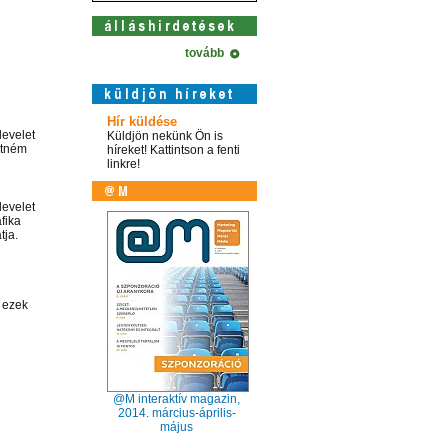
tovább
Hír küldése
levelet
Küldjön nekünk Ön is
etném
híreket! Kattintson a fenti
linkre!
levelet
fika
tja.
l ezek
@M interaktív magazin,
2014. március-április-
május