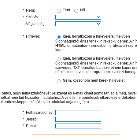
Férfi
Nő
*
Nem:
*
Szül.év:
Végzettség:
*
Hírlevél:
Igen
, feliratkozom a hírlevelére, melyben
újdonságokról értesítenek, híreket küldenek. A hír
HTML
formátumban (színesben, grafikával) szer
kapni.
Igen
, feliratkozom a hírlevelére, melyben
újdonságokról értesítenek, híreket küldenek. A hír
szöveges,
TXT
formátumban szeretném kapni gra
nélkül, mert levelező programom csak ezt támoga
Nem
, köszönöm nem kérek hírlevelet.
Fontos
, hogy felhasználónevét, jelszavát és e-mail címét pontosan adja meg, mive
nélkül nem tud hozzáférni adataihoz. A véletlen elgépelések elkerülése érdekében
ellenőrzésképpen kérjük ezen adatokat adja meg újra:
*
Felhasználónév:
*
Jelszó:
*
E-mail: