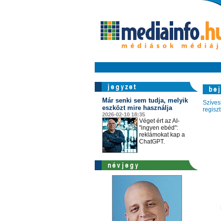
Már senki sem tudja, melyik
Szíves
eszközt mire használja
regisz
2026-02-10 18:35
Véget ért az AI-
"ingyen ebéd":
reklámokat kap a
ChatGPT.