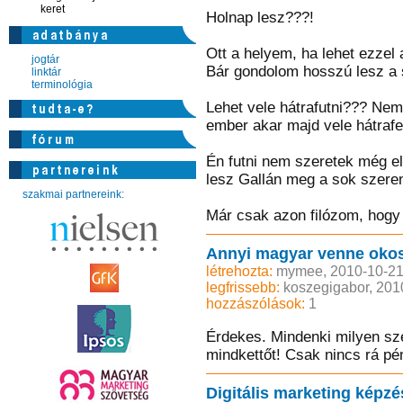
keret
Holnap lesz???!
Ott a helyem, ha lehet ezzel 
jogtár
Bár gondolom hosszú lesz a s
linktár
terminológia
Lehet vele hátrafutni??? Nem 
ember akar majd vele hátrafe
Én futni nem szeretek még el
lesz Gallán meg a sok szeren
szakmai partnereink:
Már csak azon filózom, hogy 
Annyi magyar venne okos
létrehozta:
mymee, 2010-10-21
legfrissebb:
koszegigabor, 201
hozzászólások:
1
Érdekes. Mindenki milyen sz
mindkettőt! Csak nincs rá p
Digitális marketing képzé