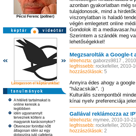
azonban gyakorlatban még so
tulajdonosok, mind a hirdetők
Pécsi Ferenc (pollner)
viszonylatban is haladó tend
végén emlegetett online médi
Gondolok itt a mediavasar.hu
Szerintem a szándék meg van,
lehetőségekkel!
Megzsarolták a Google-t a
létrehozta:
gaborzs9817 , 2010
legfrissebb:
rockefeller, 2010-
hozzászólások:
5
Annyira édes ahogy a google fe
Látogasson el képtárunkba!
Látogasson el képtárunkba!
Látogasson 
"házacskák". :)
Kulturális szempontból mind
A hitéleti tartalmakat is
kínai nyelv preferenciája jele
online keresik a
legtöbben
Gallával reklámozza az I
idén ugyanannyit
terveznek költeni a
létrehozta:
mymee, 2010-10-21
magyarok karácsonykor?
legfrissebb:
rockefeller, 2010-
Ötvenezer forinttal nőtt
hozzászólások:
2
átlagosan idén az egy
dolgozóra jutó cafeteria