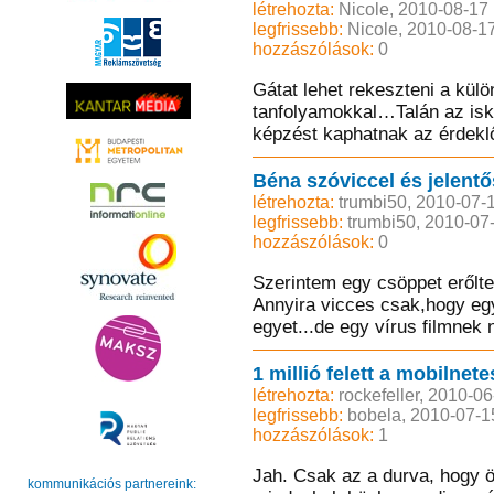
létrehozta:
Nicole, 2010-08-17
legfrissebb:
Nicole, 2010-08-1
hozzászólások:
0
Gátat lehet rekeszteni a kül
tanfolyamokkal…Talán az isko
képzést kaphatnak az érdeklő
Béna szóviccel és jelent
létrehozta:
trumbi50, 2010-07-
legfrissebb:
trumbi50, 2010-07
hozzászólások:
0
Szerintem egy csöppet erőltet
Annyira vicces csak,hogy egy
egyet...de egy vírus filmnek 
1 millió felett a mobilnete
létrehozta:
rockefeller, 2010-0
legfrissebb:
bobela, 2010-07-1
hozzászólások:
1
Jah. Csak az a durva, hogy 
kommunikációs partnereink: