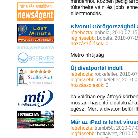
mindenhol, közben pedig arr
túlterhelté válni és jobb le
ellentmondás.
Kivonul Görögországból a
létrehozta:
bobela, 2010-07-15
legfrissebb:
bobela, 2010-07-1
hozzászólások:
0
Metro hírújság
Új divatportál indult
létrehozta:
rockefeller, 2010-0
legfrissebb:
rockefeller, 2010-
hozzászólások:
0
ha valóban egy átfogó körben 
mostani hasonló oldalaknál 
egész. Mert a divaton belül il
Már az iPad is lehet vírus
létrehozta:
trumbi50, 2010-07-
legfrissebb:
bottaivett, 2010-0