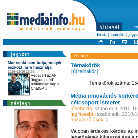
re
hírek
|
interjúk
|
jegyz
Már senki sem tudja, melyik
Témakörök
eszközt mire használja
| új témakör |
2026-02-10 18:35
Véget ért az AI-
"ingyen ebéd":
Témakörök száma: 
reklámokat kap a
ChatGPT.
Média innovációs körkér
célcsoport ismeret
létrehozta:
szabo.edit, 2010-10
legfrissebb:
szabo.edit, 2010-
hozzászólások:
0
Valóban érdekes kérdés az in
lehetőségek kihasználása a 