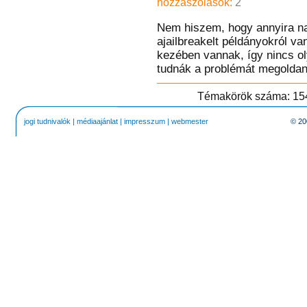
hozzászólások:
2
Nem hiszem, hogy annyira na
ajailbreakelt példányokról v
kezében vannak, így nincs o
tudnák a problémát megoldani
Témakörök száma: 
jogi tudnivalók
|
médiaajánlat
|
impresszum
|
webmester
© 20