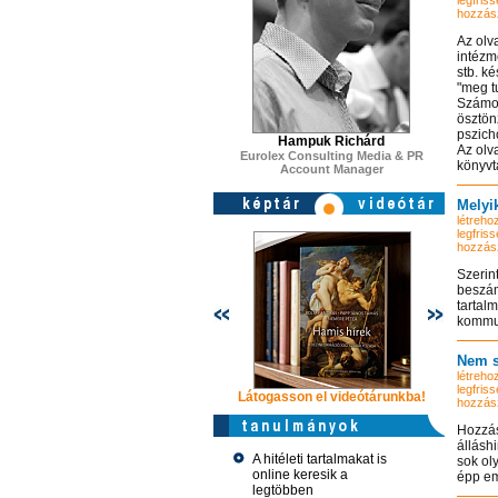
legfriss
hozzás
Az olv
intézm
stb. k
"meg t
Számol
ösztön
pszich
Hampuk Richárd
Az olv
Eurolex Consulting Media & PR
könyvt
Account Manager
Melyi
létrehoz
legfriss
hozzás
Szerin
beszám
tartal
kommuni
Nem s
létrehoz
legfriss
Látogasson el videótárunkba!
Látogasson
hozzás
Hozzás
állásh
A hitéleti tartalmakat is
sok ol
online keresik a
épp em
legtöbben