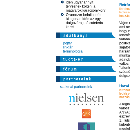
idén ugyanannyit
Retró
terveznek költeni a
létrehoz
magyarok karácsonykor?
legfriss
Ötvenezer forinttal nőtt
hozzás
átlagosan idén az egy
dolgozóra jutó cafeteria
Vajon 
keret
ami ne
hogy e
lehető
valaha
jogtár
politi
linktár
sajáto
terminológia
harsán
munkat
adatok,
változn
"tálen
szócső
dolgozn
Hazai 
szakmai partnereink:
létrehoz
legfriss
hozzás
A legn
valósz
ANYAG
észrev
1. Túl
különb
megfel