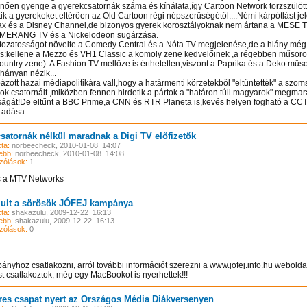
űnően gyenge a gyerekcsatornák száma és kínálata,így Cartoon Network torzszülött
tik a gyerekeket eltérően az Old Cartoon régi népszerűségétől....Némi kárpótlást jel
x és a Disney Channel,de bizonyos gyerek korosztályoknak nem ártana a MESE T
MERANG TV és a Nickelodeon sugárzása.
ltozatosságot növelte a Comedy Central és a Nóta TV megjelenése,de a hiány még
ős:kellene a Mezzo és VH1 Classic a komoly zene kedvelőinek ,a régebben műsoro
untry zene). A Fashion TV mellőze is érthetetlen,viszont a Paprika és a Deko műs
hányan nézik...
bázott hazai médiapolitikára vall,hogy a határmenti körzetekből "eltűntették" a szo
ok csatornáit ,miközben fennen hirdetik a pártok a "határon túli magyarok" megm
ságát!De eltűnt a BBC Prime,a CNN és RTR Planeta is,kevés helyen fogható a CC
 adása...
satornák nélkül maradnak a Digi TV előfizetők
ta:
norbeecheck, 2010-01-08 14:07
ebb:
norbeecheck, 2010-01-08 14:08
zólások:
1
s a MTV Networks
ult a sörösök JÓFEJ kampánya
ta:
shakazulu, 2009-12-22 16:13
ebb:
shakazulu, 2009-12-22 16:13
zólások:
0
ányhoz csatlakozni, arról további információt szerezni a www.jofej.info.hu webolda
t csatlakoztok, még egy MacBookot is nyerhettek!!!
res csapat nyert az Országos Média Diákversenyen