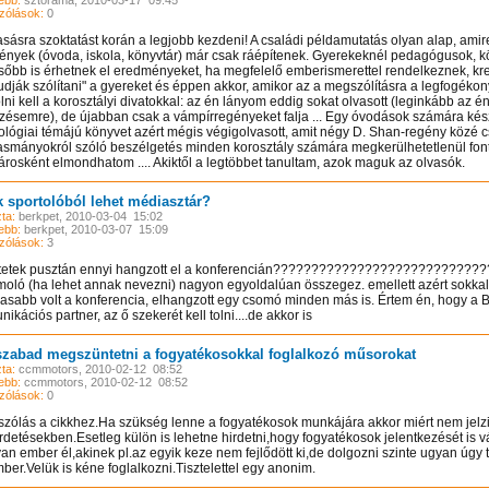
ebb:
sztorama, 2010-03-17 09:45
zólások:
0
asásra szoktatást korán a legjobb kezdeni! A családi példamutatás olyan alap, amir
ények (óvoda, iskola, könyvtár) már csak ráépítenek. Gyerekeknél pedagógusok, k
ésőbb is érhetnek el eredményeket, ha megfelelő emberismerettel rendelkeznek, kre
udják szólítani" a gyereket és éppen akkor, amikor az a megszólításra a legfogéko
ni kell a korosztályi divatokkal: az én lányom eddig sokat olvasott (leginkább az é
zésemre), de újabban csak a vámpírregényeket falja ... Egy óvodások számára kész
ológiai témájú könyvet azért mégis végigolvasott, amit négy D. Shan-regény közé 
asmányokról szóló beszélgetés minden korosztály számára megkerülhetetlenül fon
árosként elmondhatom .... Akiktől a legtöbbet tanultam, azok maguk az olvasók.
k sportolóból lehet médiasztár?
ta:
berkpet, 2010-03-04 15:02
ebb:
berkpet, 2010-03-07 15:09
zólások:
3
tetek pusztán ennyi hangzott el a konferencián????????????????????????????
oló (ha lehet annak nevezni) nagyon egyoldalúan összegez. emellett azért sokka
masabb volt a konferencia, elhangzott egy csomó minden más is. Értem én, hogy a 
kációs partner, az ő szekerét kell tolni....de akkor is
zabad megszüntetni a fogyatékosokkal foglalkozó műsorokat
ta:
ccmmotors, 2010-02-12 08:52
ebb:
ccmmotors, 2010-02-12 08:52
 el videótárunkba!
Látogasson el videótárunkba!
Látogasson el videótárunkba!
zólások:
0
zólás a cikkhez.Ha szükség lenne a fogyatékosok munkájára akkor miért nem jelzi
irdetésekben.Esetleg külön is lehetne hirdetni,hogy fogyatékosok jelentkezését is 
yan ember él,akinek pl.az egyik keze nem fejlődött ki,de dolgozni szinte ugyan úgy 
ber.Velük is kéne foglalkozni.Tisztelettel egy anonim.