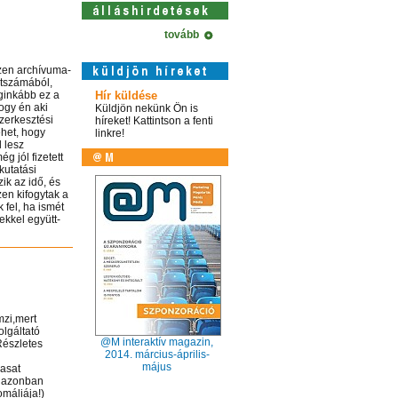
tovább
szen archívuma-
étszámából,
eginkább ez a
Hír küldése
ogy én aki
Küldjön nekünk Ön is
zerkesztési
híreket! Kattintson a fenti
ehet, hogy
linkre!
 lesz
 jól fizetett
utatási
ik az idő, és
zen kifogytak a
 fel, ha ismét
ekkel együtt-
mzi,mert
lgáltató
@M interaktív magazin,
szletes
2014. március-április-
május
iasat
k azonban
máliája!)