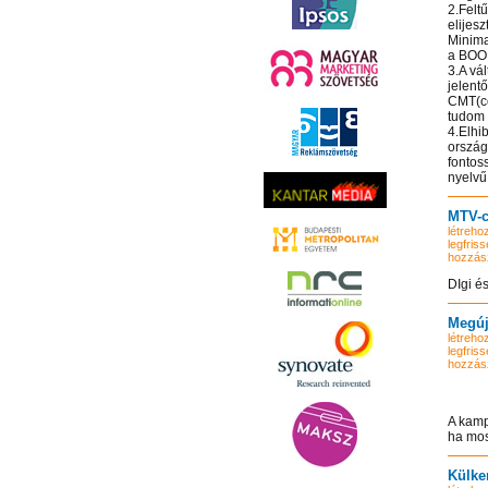
2.Felt
elijesz
Minima
a BOO
3.A vá
jelent
CMT(co
tudom 
4.Elhi
ország
fontos
nyelvű
MTV-c
létrehoz
legfriss
hozzás
DIgi é
Megúj
létrehoz
legfriss
hozzás
A kamp
ha mos
Külke