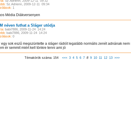
ta:
Sz.Adrienn, 2009-12-11 09:32
ebb:
Sz.Adrienn, 2009-12-11 09:34
zólások:
1
os Média Diákversenyen
M néven futhat a Sláger utódja
ta:
babi7886, 2009-11-24 14:24
ebb:
babi7886, 2009-11-24 14:24
zólások:
0
 egy sok eszű megszüntette a sláger rádiót legalább normális zenét adnának nem 
m ér semmit miért kell tönkre tenni ami jó
Témakörök száma: 154
<<<
3
4
5
6
7
8
9
10
11
12
13
>>>