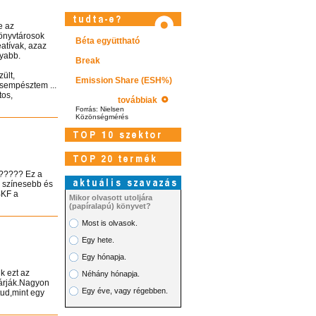
e az
önyvtárosok
Béta együttható
atívak, azaz
nyabb.
Break
n
ült,
Emission Share (ESH%)
csempésztem ...
tos,
továbbiak
Forrás: Nielsen
Közönségmérés
????? Ez a
l színesebb és
BKF a
Mikor olvasott utoljára
(papíralapú) könyvet?
Most is olvasok.
Egy hete.
Látogasson el videótárunkba!
Egy hónapja.
k ezt az
Néhány hónapja.
várják.Nagyon
Egy éve, vagy régebben.
tud,mint egy