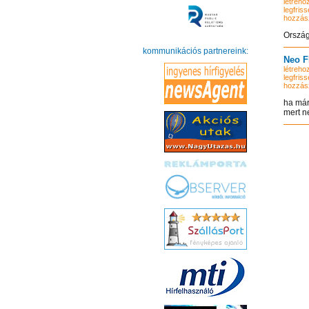
létrehoz
legfriss
hozzás
Ország
kommunikációs partnereink:
Neo F
létrehoz
legfriss
hozzás
ha már
mert ne