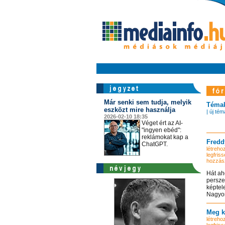
Már senki sem tudja, melyik
Téma
eszközt mire használja
| új tém
2026-02-10 18:35
Véget ért az AI-
"ingyen ebéd":
reklámokat kap a
Fredd
ChatGPT.
létrehoz
legfriss
hozzás
Hát ah
persze
képtel
Nagyon
Meg k
létrehoz