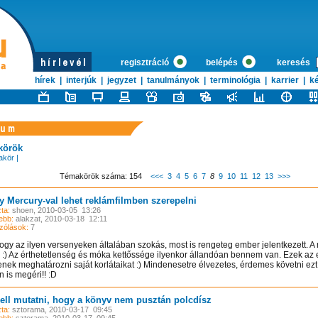
regisztráció
belépés
keresés
hírek
|
interjúk
|
jegyzet
|
tanulmányok
|
terminológia
|
karrier
|
ké
körök
akör |
Témakörök száma: 154
<<<
3
4
5
6
7
8
9
10
11
12
13
>>>
y Mercury-val lehet reklámfilmben szerepelni
ta:
shoen, 2010-03-05 13:26
ebb:
alakzat, 2010-03-18 12:11
zólások:
7
ogy az ilyen versenyeken általában szokás, most is rengeteg ember jelentkezett. A
 :) Az érthetetlenség és móka kettőssége ilyenkor állandóan bennem van. Ezek az
enek meghatározni saját korlátaikat :) Mindenesetre élvezetes, érdemes követni ez
 is megéri!! :D
ell mutatni, hogy a könyv nem pusztán polcdísz
ta:
sztorama, 2010-03-17 09:45