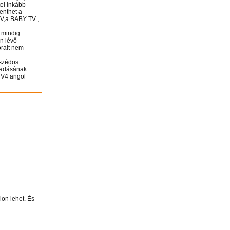
ei inkább
enthet a
V,a BABY TV ,
 mindig
n lévő
orait nem
mszédos
aradásának
TV4 angol
lon lehet. És