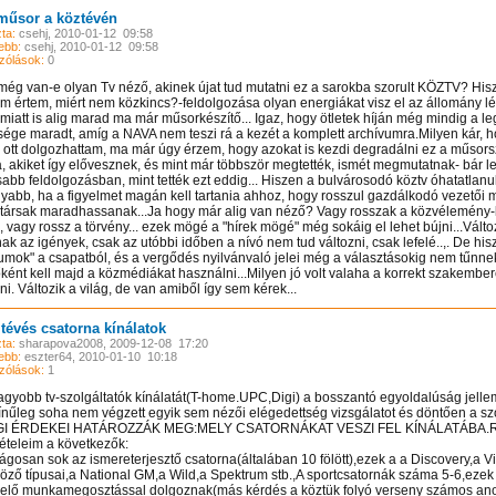
műsor a köztévén
ta:
csehj, 2010-01-12 09:58
ebb:
csehj, 2010-01-12 09:58
zólások:
0
még van-e olyan Tv néző, akinek újat tud mutatni ez a sarokba szorult KÖZTV? Hi
m értem, miért nem közkincs?-feldolgozása olyan energiákat visz el az állomány l
miatt is alig marad ma már műsorkészítő... Igaz, hogy ötletek híján még mindig a l
sége maradt, amíg a NAVA nem teszi rá a kezét a komplett archívumra.Milyen kár, h
 ott dolgozhattam, ma már úgy érzem, hogy azokat is kezdi degradálni ez a műsors
ka, akiket így elővesznek, és mint már többször megtették, ismét megmutatnak- bár l
sabb feldolgozásban, mint tették ezt eddig... Hiszen a bulvárosodó köztv óhatatlanul
yabb, ha a figyelmet magán kell tartania ahhoz, hogy rosszul gazdálkodó vezetői még
ársak maradhassanak...Ja hogy már alig van néző? Vagy rosszak a közvélemény-k
 vagy rossz a törvény... ezek mögé a "hírek mögé" még sokáig el lehet bújni...Változ
ak az igények, csak az utóbbi időben a nívó nem tud változni, csak lefelé..,. De his
tumok" a csapatból, és a vergődés nyilvánvaló jelei még a választásokig nem tűnnek
ként kell majd a közmédiákat használni...Milyen jó volt valaha a korrekt szakember
i. Változik a világ, de van amiből így sem kérek...
tévés csatorna kínálatok
ta:
sharapova2008, 2009-12-08 17:20
ebb:
eszter64, 2010-01-10 10:18
zólások:
1
agyobb tv-szolgáltatók kínálatát(T-home.UPC,Digi) a bosszantó egyoldalúság jelle
ínűleg soha nem végzett egyik sem nézői elégedettség vizsgálatot és döntően a szo
I ÉRDEKEI HATÁROZZÁK MEG:MELY CSATORNÁKAT VESZI FEL KÍNÁLATÁBA.Ré
ételeim a következők:
ságosan sok az ismereterjesztő csatorna(általában 10 fölött),ezek a a Discovery,a V
öző típusai,a National GM,a Wild,a Spektrum stb.,A sportcsatornák száma 5-6,eze
elő munkamegosztással dolgoznak(más kérdés a köztük folyó verseny számos ano