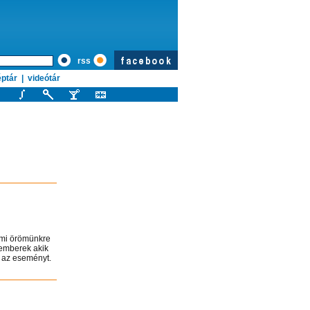
rss
ptár
|
videótár
 mi örömünkre
 emberek akik
t az eseményt.