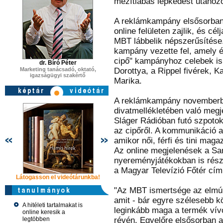
mezítlábas lépkedést utánozó
A reklámkampány elsősorban 
online felületen zajlik, és cé
MBT lábbelik népszerűsítése.
kampány vezette fel, amely é
cipő" kampányhoz celebek is 
dr. Bíró Péter
Marketing tanácsadó, oktató,
Dorottya, a Rippel fivérek, 
igazságügyi szakértő
Marika.
A reklámkampány novemberbe
divatmellékletében való megj
Sláger Rádióban futó szpoto
az cipőről. A kommunikáció a
amikor női, férfi és tini mag
Az online megjelenések a San
nyereményjátékokban is rész
a Magyar Televízió Főtér cí
Látogasson el videótárunkba!
Látogasson el videótárunkba!
Látogasson e
"Az MBT ismertsége az elmúl
amit - bár egyre szélesebb k
A hitéleti tartalmakat is
leginkább maga a termék vív
online keresik a
legtöbben
révén. Egyelőre elsősorban a