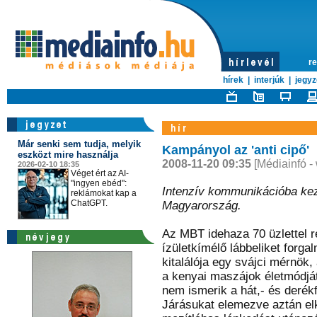
re
hírek
|
interjúk
|
jegyz
Már senki sem tudja, melyik
Kampányol az 'anti cipő'
eszközt mire használja
2008-11-20 09:35
[Médiainfó -
2026-02-10 18:35
Véget ért az AI-
"ingyen ebéd":
Intenzív kommunikációba kez
reklámokat kap a
ChatGPT.
Magyarország.
Az MBT idehaza 70 üzlettel r
ízületkímélő lábbeliket forga
kitalálója egy svájci mérnök,
a kenyai maszájok életmódját,
nem ismerik a hát,- és derék
Járásukat elemezve aztán el