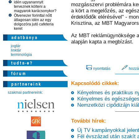
idén ugyanannyit
mozgásszervi problémára ker
terveznek költeni a
a kört a megelőzés, az egész
magyarok karácsonykor?
Ötvenezer forinttal nőtt
érdeklődők elérésével" - mo
átlagosan idén az egy
Krisztina, az MBT Magyarors
dolgozóra jutó cafeteria
keret
Az MBT reklámügynöksége a
alapján kapta a megbízást.
jogtár
linktár
terminológia
nyomtatás
hozzá
Kapcsolódó cikkek:
Kényelmes és praktikus nyá
szakmai partnereink:
Kényelmes és egészséges: 
Nemzetközi cipődizájn kiál
További hírek:
Új TV kampányokkal jelent
Fél évszázad után szakít 