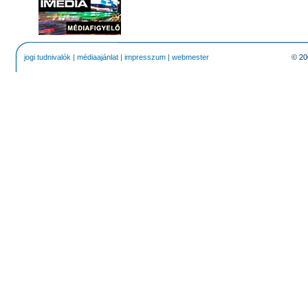
jogi tudnivalók
|
médiaajánlat
|
impresszum
|
webmester
© 20