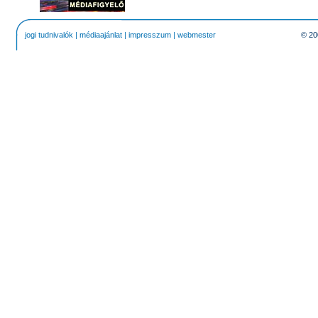
jogi tudnivalók
|
médiaajánlat
|
impresszum
|
webmester
© 20