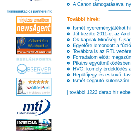
A Canon támogatásával nyíl
kommunikációs partnereink:
További hírek:
Ismét nyereményjátékot hir
Jól kezdte 2011-et az Axel
Ők kapnak Minőségi Újságír
Egyelőre lemondott a fúziór
Továbbra is az RTL vezére
Forradalom előtt: megszűnh
Pikáns együttműködésben
HVG: komoly érdeklődés az 
Repülőjegy és esküvő: tava
Ismét cégautó-különszám 
| további 1223 darab hír ebbe