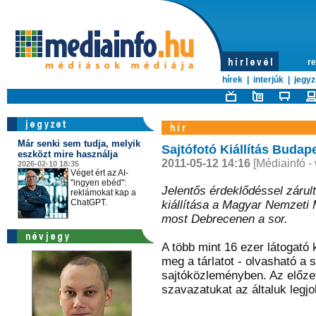
re
hírek
|
interjúk
|
jegyz
Már senki sem tudja, melyik
Sajtófotó Kiállítás Buda
eszközt mire használja
2011-05-12 14:16
[Médiainfó -
2026-02-10 18:35
Véget ért az AI-
"ingyen ebéd":
Jelentős érdeklődéssel zárult
reklámokat kap a
ChatGPT.
kiállítása a Magyar Nemzet
most Debrecenen a sor.
A több mint 16 ezer látogató 
meg a tárlatot - olvasható a 
sajtóközleményben. Az előze
szavazatukat az általuk legjo