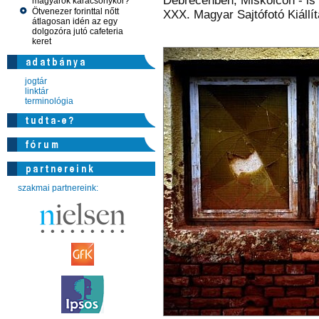
Debrecenben, Miskolcon - is 
magyarok karácsonykor?
Ötvenezer forinttal nőtt
XXX. Magyar Sajtófotó Kiállí
átlagosan idén az egy
dolgozóra jutó cafeteria
keret
jogtár
linktár
terminológia
szakmai partnereink: