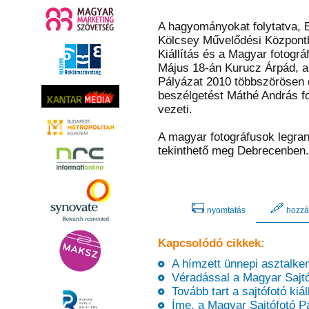
A hagyományokat folytatva, 
Kölcsey Művelődési Központb
Kiállítás és a Magyar fotográ
Május 18-án Kurucz Árpád, a 
Pályázat 2010 többszörösen dí
beszélgetést Máthé András f
vezeti.
A magyar fotográfusok legran
tekinthető meg Debrecenben.
nyomtatás
hozzá
Kapcsolódó cikkek:
A hímzett ünnepi asztalkend
Véradással a Magyar Sajtóf
Tovább tart a sajtófotó kiál
Íme, a Magyar Sajtófotó Pál