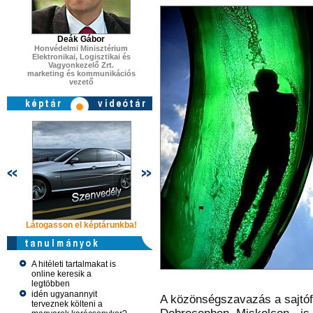
Deák Gábor
Honvédelmi Minisztérium
Elektronikai, Logisztikai és
Vagyonkezelő Zrt.
marketing és kommunikációs
vezető
Látogasson el képtárunkba!
Látogasson el képtárunkba!
Látogasson 
A hitéleti tartalmakat is
online keresik a
legtöbben
idén ugyanannyit
A közönségszavazás a sajtófo
terveznek költeni a