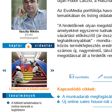
útján Fodor László, a Használ
Az EvoMedia portfóliója havont
tematikában és listing oldala
"A hirdetőknek olyan megoldá
amelyekkel egyszerre tudnak 
Vaszily Miklós
ECHO
vásárlást előkészítő (ár-össz
vezérigazgató
leghatékonyabbak" - mondta e
közös termékfejlesztés ered
számos új, nagyméretű, látvá
megoldással áll a hirdetők re
nyomtatás
hozzá
Kapcsolódó cikkek:
Látogasson el képtárunkba!
Látogasson el képtárunkba!
Látogasson 
A munkadarab megfogását s
Új online sales house-nál 
A hitéleti tartalmakat is
online keresik a
legtöbben