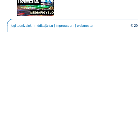
jogi tudnivalók
|
médiaajánlat
|
impresszum
|
webmester
© 20