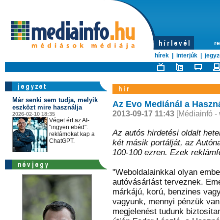
re
hírek
|
interjúk
|
jegyz
Már senki sem tudja, melyik
Az Evo Mediánál a Haszná
eszközt mire használja
2013-09-17 11:43
[Médiainfó -
2026-02-10 18:35
Véget ért az AI-
"ingyen ebéd":
Az autós hirdetési oldalt het
reklámokat kap a
ChatGPT.
két másik portálját, az Autón
100-100 ezren. Ezek reklámfe
"Weboldalainkkal olyan ember
autóvásárlást terveznek. Emel
márkájú, korú, benzines vagy 
vagyunk, mennyi pénzük van 
megjelenést tudunk biztosítan