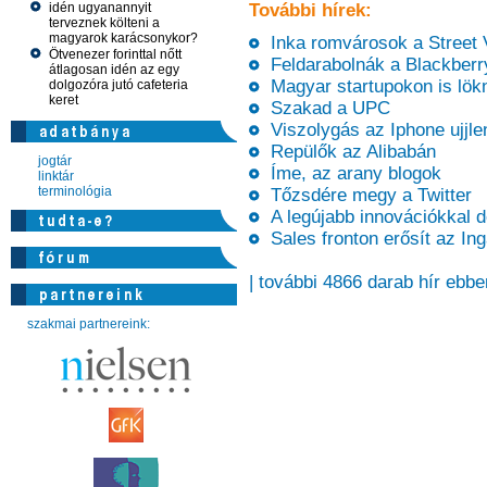
idén ugyanannyit
További hírek:
terveznek költeni a
magyarok karácsonykor?
Inka romvárosok a Street 
Ötvenezer forinttal nőtt
Feldarabolnák a Blackberr
átlagosan idén az egy
Magyar startupokon is lökn
dolgozóra jutó cafeteria
keret
Szakad a UPC
Viszolygás az Iphone ujjle
Repülők az Alibabán
jogtár
Íme, az arany blogok
linktár
terminológia
Tőzsdére megy a Twitter
A legújabb innovációkkal
Sales fronton erősít az In
| további 4866 darab hír ebbe
szakmai partnereink: