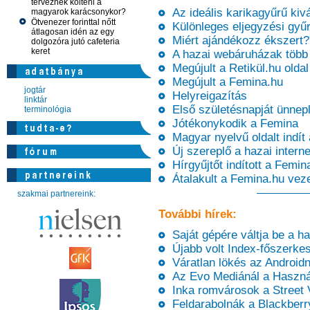
terveznek költeni a
Az ideális karikagyűrű kivá
magyarok karácsonykor?
Ötvenezer forinttal nőtt
Különleges eljegyzési gyűr
átlagosan idén az egy
Miért ajándékozz ékszert?
dolgozóra jutó cafeteria
keret
A hazai webáruházak több 
Megújult a Retikül.hu oldal
Megújult a Femina.hu
jogtár
Helyreigazítás
linktár
Első születésnapját ünnep
terminológia
Jótékonykodik a Femina
Magyar nyelvű oldalt indít
Új szereplő a hazai intern
Hírgyűjtőt indított a Femin
Átalakult a Femina.hu vez
szakmai partnereink:
További hírek:
Saját gépére váltja be a ha
Újabb volt Index-főszerkes
Váratlan lökés az Android
Az Evo Mediánál a Használ
Inka romvárosok a Street 
Feldarabolnák a Blackberr