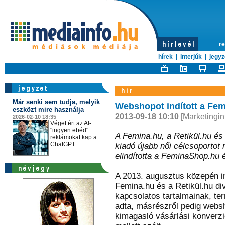
re
hírek
|
interjúk
|
jegyz
Már senki sem tudja, melyik
Webshopot indított a Fe
eszközt mire használja
2013-09-18 10:10
[Marketingin
2026-02-10 18:35
Véget ért az AI-
"ingyen ebéd":
A Femina.hu, a Retikül.hu és
reklámokat kap a
ChatGPT.
kiadó újabb női célcsoportot m
elindította a FeminaShop.hu 
A 2013. augusztus közepén i
Femina.hu és a Retikül.hu di
kapcsolatos tartalmainak, t
adta, másrészről pedig websh
kimagasló vásárlási konverzi