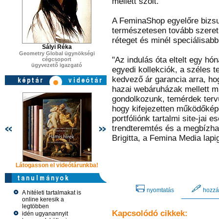
mellett szólt.
A FeminaShop egyelőre bizsu
természetesen tovább szeretn
réteget és minél speciálisabb
Sályi Réka
Geometry Global ügynökségi
"Az indulás óta eltelt egy hó
cégcsoport
ügyvezető igazgató
egyedi kollekciók, a széles t
kedvező ár garancia arra, ho
hazai webáruházak mellett m
gondolkozunk, temérdek tervü
hogy kifejezetten működőkép
portfóliónk tartalmi site-jai e
trendteremtés és a megbízhat
Brigitta, a Femina Media lapi
Látogasson el videótárunkba!
Látogasson el videótárunkba!
Látogasson e
nyomtatás
hozzá
A hitéleti tartalmakat is
online keresik a
legtöbben
Kapcsolódó cikkek:
idén ugyanannyit