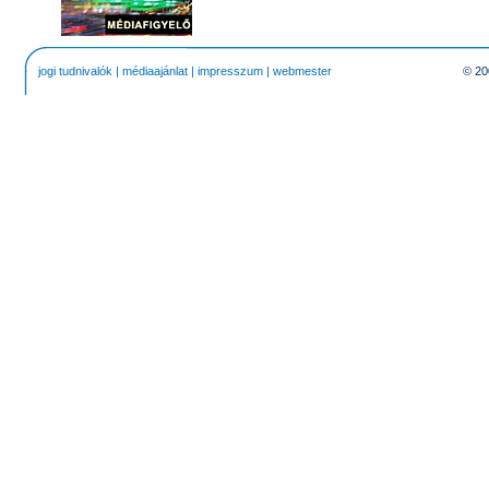
jogi tudnivalók
|
médiaajánlat
|
impresszum
|
webmester
© 20