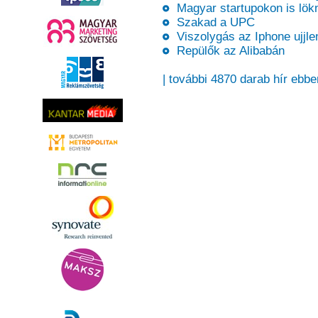
Magyar startupokon is lökn
Szakad a UPC
Viszolygás az Iphone ujjle
Repülők az Alibabán
| további 4870 darab hír ebbe