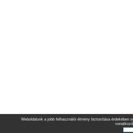
Weboldalunk a jobb felhasználói élmény biztosítása érdekében sü
vonatkozó