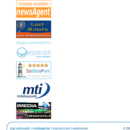
jogi tudnivalók
|
médiaajánlat
|
impresszum
|
webmester
© 20