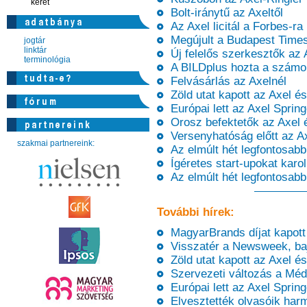
keret
Bolt-iránytű az Axeltől
Az Axel licitál a Forbes-ra
Megújult a Budapest Times
jogtár
linktár
Új felelős szerkesztők az A
terminológia
A BILDplus hozta a számo
Felvásárlás az Axelnél
Zöld utat kapott az Axel é
Európai lett az Axel Spring
Orosz befektetők az Axel é
Versenyhatóság előtt az A
szakmai partnereink:
Az elmúlt hét legfontosabb
Ígéretes start-upokat karol 
Az elmúlt hét legfontosabb
További hírek:
MagyarBrands díjat kapott 
Visszatér a Newsweek, ba
Zöld utat kapott az Axel é
Szervezeti változás a Méd
Európai lett az Axel Spring
Elvesztették olvasóik harm