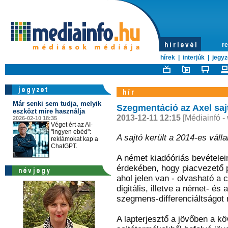
re
hírek
|
interjúk
|
jegyz
Már senki sem tudja, melyik
Szegmentáció az Axel saj
eszközt mire használja
2013-12-11 12:15
[Médiainfó -
2026-02-10 18:35
Véget ért az AI-
"ingyen ebéd":
A sajtó került a 2014-es váll
reklámokat kap a
ChatGPT.
A német kiadóóriás bevételei
érdekében, hogy piacvezető 
ahol jelen van - olvasható a
digitális, illetve a német- és
szegmens-differenciáltságot 
A lapterjesztő a jövőben a kö