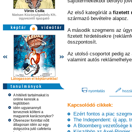
sajtótermékekből befolyó jöve
Vörös Csilla
Az első kategóriát a
fizetett
Nielsen Közönségmérés Kft.
származó bevételre alapoz.
ügyvezető igazgató
A második szegmens az úgy
fizetett hirdetésekre (reklám
összpontosít.
Az utolsó csoportot pedig az
valamint autós reklámelhely
Látogasson el képtárunkba!
Látogasson el képtárunkba!
Látogasson 
nyomtatás
hozzá
A hitéleti tartalmakat is
online keresik a
legtöbben
Kapcsolódó cikkek:
idén ugyanannyit
terveznek költeni a
Ezért fontos a piac szegm
magyarok karácsonykor?
The Independent: új app, tr
Ötvenezer forinttal nőtt
átlagosan idén az egy
A Bloomberg vezetősége kar
dolgozóra jutó cafeteria
Küszöbön az Axel-Ringier 