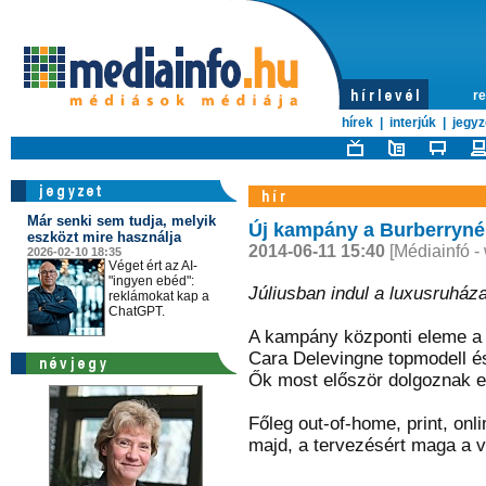
re
hírek
|
interjúk
|
jegyz
Már senki sem tudja, melyik
Új kampány a Burberryné
eszközt mire használja
2014-06-11 15:40
[Médiainfó -
2026-02-10 18:35
Véget ért az AI-
"ingyen ebéd":
Júliusban indul a luxusruháza
reklámokat kap a
ChatGPT.
A kampány központi eleme a 
Cara Delevingne topmodell é
Ők most először dolgoznak e
Főleg out-of-home, print, on
majd, a tervezésért maga a ve