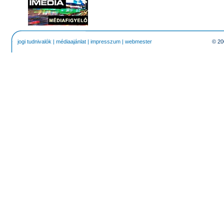
jogi tudnivalók
|
médiaajánlat
|
impresszum
|
webmester
© 20