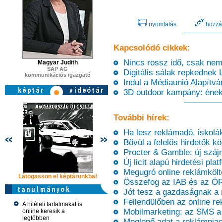
nyomtatás
hozzá
Kapcsolódó cikkek:
Nincs rossz idő, csak nem 
Magyar Judith
SAP AG
Digitális sálak repkednek
kommunikációs igazgató
Indul a Médiaunió Alapítvá
3D outdoor kampány: énekl
További hírek:
Ha lesz reklámadó, iskoláka
Bővül a felelős hirdetők kö
Procter & Gamble: új száj
Új licit alapú hirdetési pla
Megugró online reklámkölt
Látogasson el képtárunkba!
Látogasson el képtárunkba!
Látogasson 
Összefog az IAB és az Ö
Jót tesz a gazdaságnak a 
Fellendülőben az online re
A hitéleti tartalmakat is
Mobilmarketing: az SMS a
online keresik a
legtöbben
Meglepő adat a reklámpiac