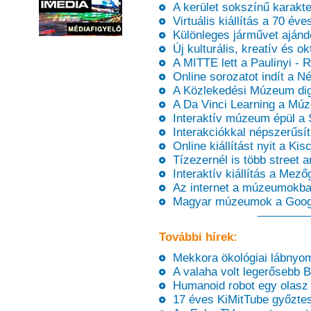
A kerület sokszínű karakter
Virtuális kiállítás a 70 éves
Különleges járművet aján
Új kulturális, kreatív és ok
A MITTE lett a Paulinyi - 
Online sorozatot indít a N
A Közlekedési Múzeum digit
A Da Vinci Learning a Múz
Interaktív múzeum épül a 
Interakciókkal népszerűsít
Online kiállítást nyit a Ki
Tízezernél is több street a
Interaktív kiállítás a Me
Az internet a múzeumokban 
Magyar múzeumok a Googl
További hírek:
Mekkora ökológiai lábnyom
A valaha volt legerősebb Br
Humanoid robot egy olasz
17 éves KiMitTube győztes