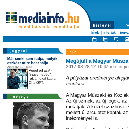
re
hírek
|
interjúk
|
jegyz
Már senki sem tudja, melyik
Megújult a Magyar Műsza
eszközt mire használja
2017-08-28 12:10
[Marketingin
2026-02-10 18:35
Véget ért az AI-
"ingyen ebéd":
A pályázat eredménye alapjá
reklámokat kap a
ChatGPT.
arculatot.
A Magyar Műszaki és Közleke
Az új színek, az új logók, az
mutatják. A közel százhúsz
mellett új arculatot kaptak 
intézményei is.