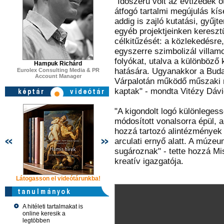
"Időszerű volt az évtizedek ó
átfogó tartalmi megújulás kí
addig is zajló kutatási, gyűjt
egyéb projektjeinken keresztü
célkitűzését: a közlekedésre
egyszerre szimbolizál villam
folyókat, utalva a különböz
Hampuk Richárd
hatására. Ugyanakkor a Buda
Eurolex Consulting Media & PR
Account Manager
Várpalotán működő műszaki m
kaptak" - mondta Vitézy Dáv
"A kigondolt logó különlegess
módosított vonalsorra épül, 
hozzá tartozó alintézmények
arculati ernyő alatt. A múze
sugároznak" - tette hozzá M
kreatív igazgatója.
Látogasson el videótárunkba!
Látogasson el videótárunkba!
Látogasson e
A hitéleti tartalmakat is
online keresik a
legtöbben