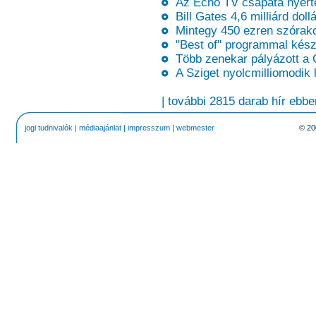
Az Echo TV csapata nyerte
Bill Gates 4,6 milliárd dol
Mintegy 450 ezren szórakoz
"Best of" programmal készü
Több zenekar pályázott a
A Sziget nyolcmilliomodik l
| további 2815 darab hír ebbe
jogi tudnivalók
|
médiaajánlat
|
impresszum
|
webmester
© 20