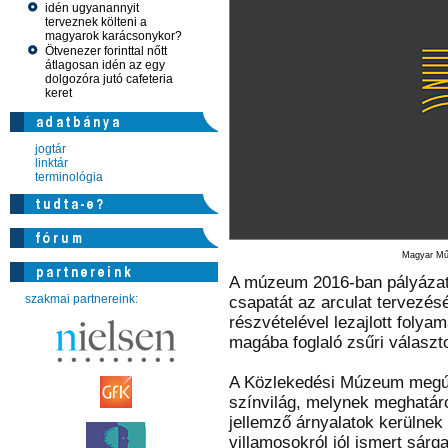
idén ugyanannyit
terveznek költeni a
magyarok karácsonykor?
Ötvenezer forinttal nőtt
átlagosan idén az egy
dolgozóra jutó cafeteria
keret
jogtár
linktár
terminológia
Magyar Műs
A múzeum 2016-ban pályázati
szakmai partnereink:
csapatát az arculat tervezésé
részvételével lezajlott folya
magába foglaló zsűri választ
A Közlekedési Múzeum megúju
színvilág, melynek meghatár
jellemző árnyalatok kerülnek
villamosokról jól ismert sárga