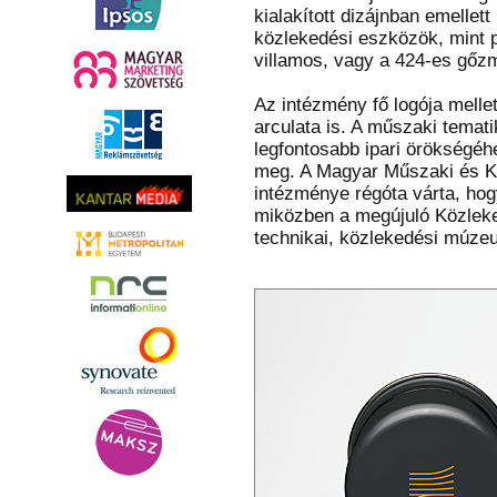
kialakított dizájnban emelle
közlekedési eszközök, mint 
villamos, vagy a 424-es gőzm
Az intézmény fő logója mell
arculata is. A műszaki tema
legfontosabb ipari örökségéh
meg. A Magyar Műszaki és Kö
intézménye régóta várta, hog
miközben a megújuló Közlek
technikai, közlekedési múze