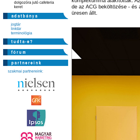
komplexummá alakították. Az 
dolgozóra jutó cafeteria
de az ACG beköltözése - és az
keret
üresen állt.
jogtár
linktár
terminológia
szakmai partnereink: