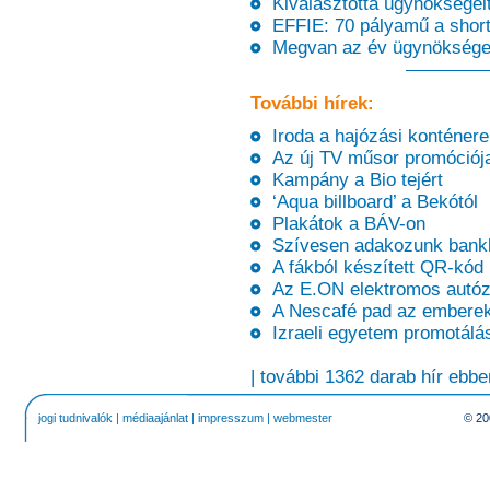
Kiválasztotta ügynökségei
EFFIE: 70 pályamű a short
Megvan az év ügynökség
További hírek:
Iroda a hajózási konténere
Az új TV műsor promóciój
Kampány a Bio tejért
‘Aqua billboard’ a Bekótól
Plakátok a BÁV-on
Szívesen adakozunk bankká
A fákból készített QR-kód
Az E.ON elektromos autózá
A Nescafé pad az emberek
Izraeli egyetem promotálá
| további 1362 darab hír ebbe
jogi tudnivalók
|
médiaajánlat
|
impresszum
|
webmester
© 20