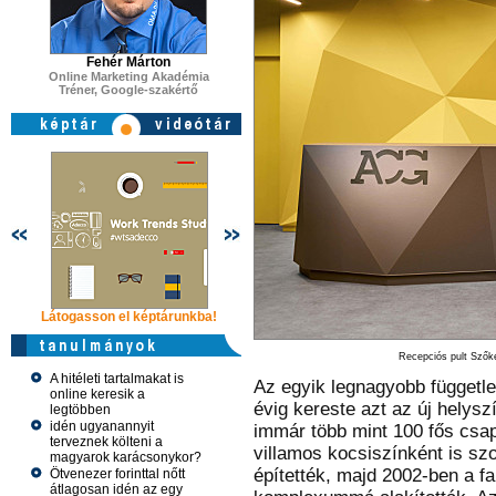
Fehér Márton
Online Marketing Akadémia
Tréner, Google-szakértő
Látogasson el képtárunkba!
Látogasson el képtárunkba!
Látogasson 
Recepciós pult Szőke
A hitéleti tartalmakat is
Az egyik legnagyobb függetl
online keresik a
évig kereste azt az új helys
legtöbben
idén ugyanannyit
immár több mint 100 fős csa
terveznek költeni a
villamos kocsiszínként is sz
magyarok karácsonykor?
építették, majd 2002-ben a fa
Ötvenezer forinttal nőtt
átlagosan idén az egy