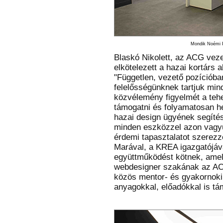
Mondik Noémi Pi
Blaskó Nikolett, az ACG vezet
elkötelezett a hazai kortárs 
"Független, vezető pozíciób
felelősségünknek tartjuk min
közvélemény figyelmét a tehet
támogatni és folyamatosan he
hazai design ügyének segítés
minden eszközzel azon vagyun
érdemi tapasztalatot szerezz
Marával, a KREA igazgatójáva
együttműködést kötnek, amel
webdesigner szakának az ACG
közös mentor- és gyakornoki
anyagokkal, előadókkal is tá