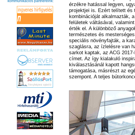
kommunikációs partnereink:
érzékre hatással legyen, ug
projektjei is. Ezért telített é
kombinációját alkalmazták, a
felületek váltásával, valamint
érték el. A különböző anyagok 
természetes és mesterséges 
speciális növényfajták, a ka
szaglásra, az ízlelésre van h
sarkot kaptak, az ACG 2017-
címet. Az így kialakuló inspi
kiválasztásánál kapott hangs
támogatása, másrészt az egé
szempont. A teljes bútorkonc