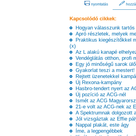
nyomtatás
hozzá
Kapcsolódó cikkek:
Hogyan válasszunk tartós 
Apró részletek, melyek me
Praktikus kiegészítőkkel m
(x)
Az L alakú kanapé elhelyez
Vendéglátás otthon, profi 
Egy jó minőségű sarok ülő
Gyakorlat teszi a mestert! 
Rejtett üzenetekkel kampá
Új Rexona-kampány
Hasbro-tendert nyert az 
Új pozíció az ACG-nél
Ismét az ACG Magyarorszá
21-e volt az ACG-nek az Ef
A Spektrumnak dolgozott 
Jól vizsgáztak az Effie pál
Nappal plakát, este ágy
Íme, a legpengébbek