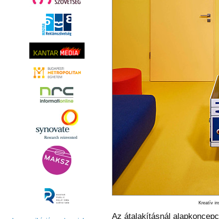
Kreatív in
Az átalakításnál alapkoncepci