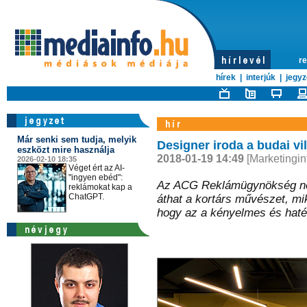
re
hírek
|
interjúk
|
jegyz
Már senki sem tudja, melyik
Designer iroda a budai vi
eszközt mire használja
2018-01-19 14:49
[Marketingin
2026-02-10 18:35
Véget ért az AI-
"ingyen ebéd":
Az ACG Reklámügynökség néhá
reklámokat kap a
ChatGPT.
áthat a kortárs művészet, mi
hogy az a kényelmes és haté