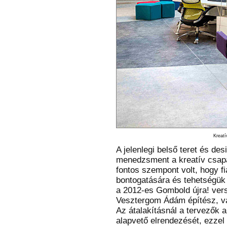
Kreatí
A jelenlegi belső teret és d
menedzsment a kreatív csapa
fontos szempont volt, hogy fi
bontogatására és tehetségük 
a 2012-es Gombold újra! vers
Vesztergom Ádám építész, v
Az átalakításnál a tervezők 
alapvető elrendezését, ezzel i