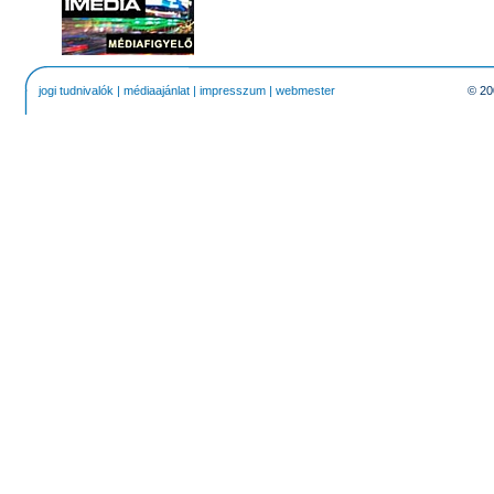
jogi tudnivalók
|
médiaajánlat
|
impresszum
|
webmester
© 20