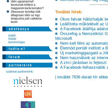
idén ugyanannyit
terveznek költeni a
magyarok karácsonykor?
További hírek:
Ötvenezer forinttal nőtt
átlagosan idén az egy
dolgozóra jutó cafeteria
Okos falvak hálózhatják be
keret
Leállította működését az 
A Facebook átállítja adatvé
Összefog a Nemzetközi Gy
jogtár
Microsoft
linktár
terminológia
Nem kell félni az automatiz
Életmód portált indított a 
Új marketingigazgató a Jóf
Nem használunk az internet
A zirci járásban is fejleszt 
A Facebook-felhasználók a
szakmai partnereink:
| további 7836 darab hír ebbe