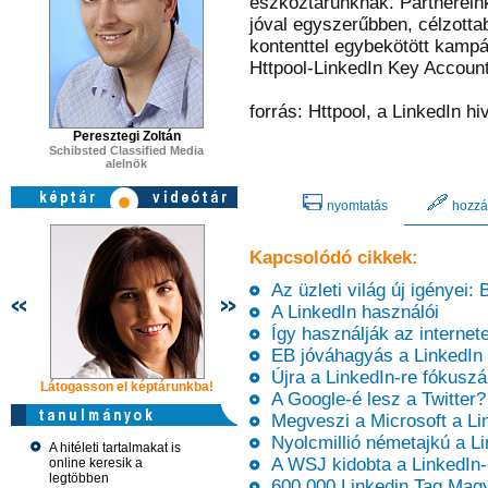
eszköztárunknak. Partnerein
jóval egyszerűbben, célzotta
kontenttel egybekötött kamp
Httpool-LinkedIn Key Accoun
forrás: Httpool, a LinkedIn hi
Peresztegi Zoltán
Schibsted Classified Media
alelnök
nyomtatás
hozzá
Kapcsolódó cikkek:
Az üzleti világ új igényei:
A LinkedIn használói
Így használják az internete
EB jóváhagyás a LinkedIn f
Újra a LinkedIn-re fókuszá
Látogasson el képtárunkba!
Látogasson el képtárunkba!
Látogasson 
A Google-é lesz a Twitter?
Megveszi a Microsoft a Lin
Nyolcmillió németajkú a Li
A hitéleti tartalmakat is
A WSJ kidobta a LinkedIn
online keresik a
legtöbben
600.000 Linkedin Tag Mag