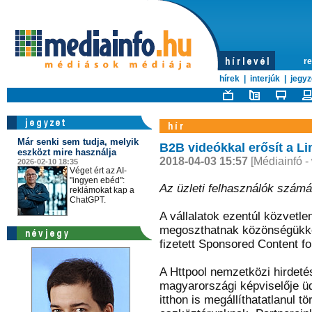
re
hírek
|
interjúk
|
jegyz
Már senki sem tudja, melyik
B2B videókkal erősít a Li
eszközt mire használja
2018-04-03 15:57
[Médiainfó -
2026-02-10 18:35
Véget ért az AI-
"ingyen ebéd":
Az üzleti felhasználók számá
reklámokat kap a
ChatGPT.
A vállalatok ezentúl közvetlen
megoszthatnak közönségükkel
fizetett Sponsored Content f
A Httpool nemzetközi hirdetés
magyarországi képviselője üdv
itthon is megállíthatatlanul t