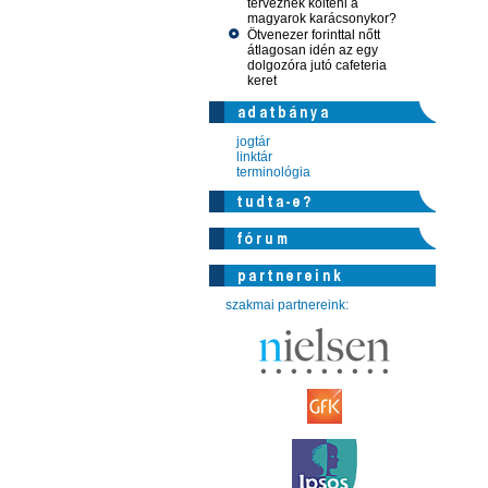
terveznek költeni a
magyarok karácsonykor?
Ötvenezer forinttal nőtt
átlagosan idén az egy
dolgozóra jutó cafeteria
keret
jogtár
linktár
terminológia
szakmai partnereink: