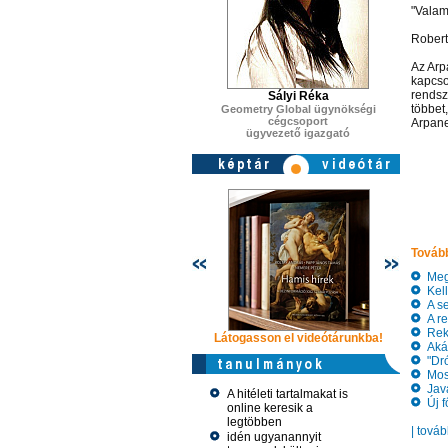
"Valam
Robert
Az Arp
kapcso
rendsz
Sályi Réka
többet,
Geometry Global ügynökségi
cégcsoport
Arpane
ügyvezető igazgató
Tovább
Megh
Kell
A se
A re
Reko
Látogasson el videótárunkba!
Látogasson
Akár
"Dró
Most 
Java
A hitéleti tartalmakat is
Új f
online keresik a
legtöbben
| tová
idén ugyanannyit