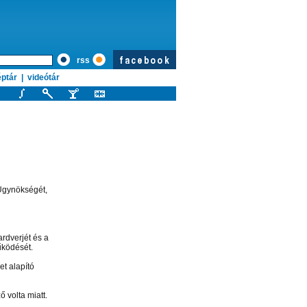
rss
ptár
|
videótár
 Ügynökségét,
ardverjét és a
űködését.
et alapító
 volta miatt.