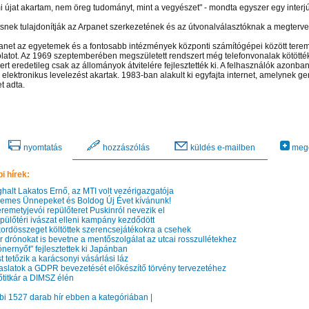
i újat akartam, nem öreg tudományt, mint a vegyészet" - mondta egyszer egy interj
snek tulajdonítják az Arpanet szerkezetének és az útvonalválasztóknak a megterve
anet az egyetemek és a fontosabb intézmények központi számítógépei között terem
latot. Az 1969 szeptemberében megszületett rendszert még telefonvonalak kötötték
ert eredetileg csak az állományok átvitelére fejlesztették ki. A felhasználók azon
 elektronikus levelezést akartak. 1983-ban alakult ki egyfajta internet, amelynek ge
t adta.
nyomtatás
hozzászólás
küldés e-mailben
mego
i hírek:
alt Lakatos Ernő, az MTI volt vezérigazgatója
emes Ünnepeket és Boldog Új Évet kívánunk!
remetyjevói repülőteret Puskinról nevezik el
pülőtéri ivászat elleni kampány kezdődött
rdösszeget költöttek szerencsejátékokra a csehek
 el videótárunkba!
Látogasson el videótárunkba!
Látogasson el videótárunkba!
 drónokat is bevetne a mentőszolgálat az utcai rosszullétekhez
nernyőt" fejlesztettek ki Japánban
tetőzik a karácsonyi vásárlási láz
slatok a GDPR bevezetését előkészítő törvény tervezetéhez
őtitkár a DIMSZ élén
bbi 1527 darab hír ebben a kategóriában |