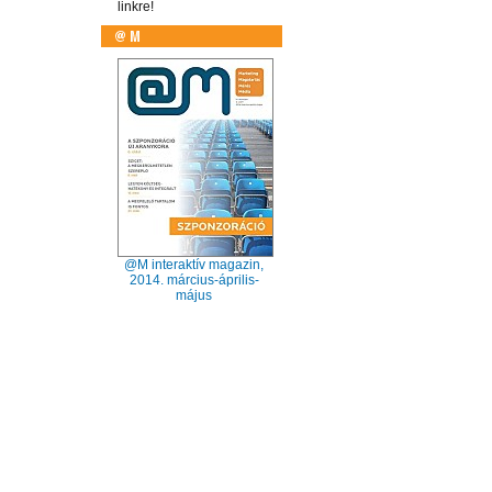
linkre!
@M interaktív magazin,
2014. március-április-
május