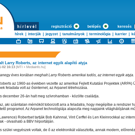
regisztráció
belépés
keresés
hírek
|
interjúk
|
jegyzet
|
tanulmányok
|
terminológia
|
karrier
|
ké
t Larry Roberts, az internet egyik alapító atyja
1-02 16:13
[MTI + Mediainfo.hu]
anegy éves korában meghalt Larry Roberts amerikai tudós, az internet egyik atyja.
Roberts az 1960-as években vezette az amerikai Fejlett Kutatási Projektek (ARPA)
ek feladata volt az ősinternet, az Arpanet létrehozása.
s december 26-án halt meg szívrohamban - közölte családja.
 az, aki számtalan mérnököt toborzott arra a feladatra, hogy megépítse a rendszer h
ető programot. Az Arpanet technológiája alapozta meg napjaink világhálójának m
Lawrence) Robertset tartják Bob Kahnnal, Vint Cerffel és Len Kleinrockkal az intern
ak - olvasható a BBV hírportálján.
s szülei vegyészek voltak, de ő az elektronikát választotta, annak modern, előrenéző