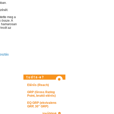
úban.
zését.
tette meg a
 össze. A
ban hamarosan
rincét az
sztás
Elérés (Reach)
Látogasson el videótárunkba!
GRP (Gross Rating
Point, bruttó elérés)
EQ GRP (ekvivalens
GRP, 30'' GRP)
továbbiak