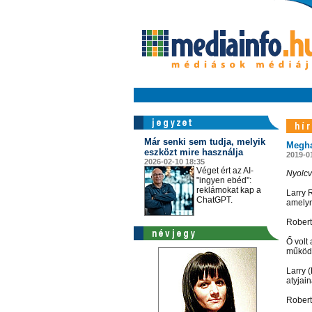
Már senki sem tudja, melyik
Meghal
eszközt mire használja
2019-0
2026-02-10 18:35
Véget ért az AI-
Nyolcv
"ingyen ebéd":
reklámokat kap a
Larry 
ChatGPT.
amelyn
Robert
Ő volt
működt
Larry (
atyjain
Robert