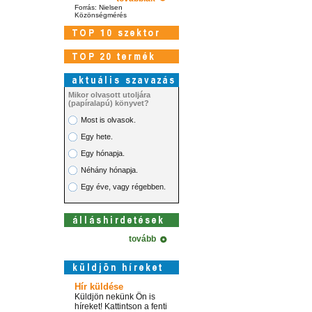
Forrás: Nielsen
Közönségmérés
Mikor olvasott utoljára
(papíralapú) könyvet?
Most is olvasok.
Egy hete.
Egy hónapja.
Néhány hónapja.
Egy éve, vagy régebben.
tovább
Hír küldése
Küldjön nekünk Ön is
híreket! Kattintson a fenti