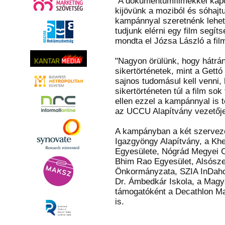
"A dokumentumfilmekkel kapc
kijövünk a moziból és sóhajt
kampánnyal szeretnénk lehető
tudjunk elérni egy film segíts
mondta el Józsa László a fil
"Nagyon örülünk, hogy hátrá
sikertörténetek, mint a Gettó
sajnos tudomásul kell venni,
sikertörténeten túl a film so
ellen ezzel a kampánnyal is t
az UCCU Alapítvány vezetője
A kampányban a két szerveze
Igazgyöngy Alapítvány, a Kh
Egyesülete, Nógrád Megyei 
Bhim Rao Egyesület, Alsósze
Önkormányzata, SZIA InDahou
Dr. Ámbedkár Iskola, a Magya
támogatóként a Decathlon Mag
is.