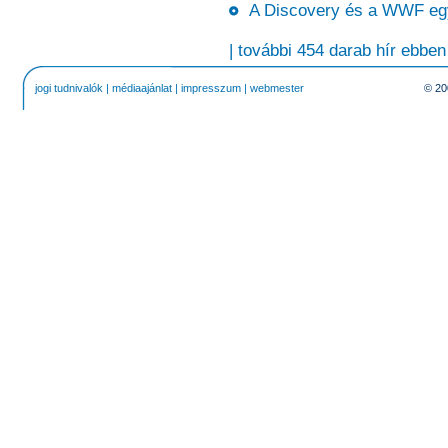
A Discovery és a WWF eg
| további 454 darab hír ebben
jogi tudnivalók
|
médiaajánlat
|
impresszum
|
webmester
© 20