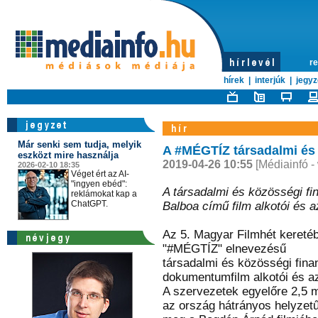
re
hírek
|
interjúk
|
jegyz
Már senki sem tudja, melyik
A #MÉGTÍZ társadalmi és
eszközt mire használja
2019-04-26 10:55
[Médiainfó -
2026-02-10 18:35
Véget ért az AI-
"ingyen ebéd":
A társadalmi és közösségi fi
reklámokat kap a
ChatGPT.
Balboa című film alkotói és 
Az 5. Magyar Filmhét keretébe
"#MÉGTÍZ" elnevezésű
társadalmi és közösségi fin
dokumentumfilm alkotói és a
A szervezetek egyelőre 2,5 mi
az ország hátrányos helyzet