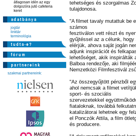
átlagosan idén az egy
tehetséges és szorgalmas Zol
dolgozóra jutó cafeteria
tulajdonosa.
keret
"A filmet tavaly mutattuk be 
számos
jogtár
linktár
fesztiválon vett részt és nye
terminológia
gyűjtéssel az a célunk, hogy 
elérjük, ahova saját jogán ne
adjunk inspirációt és felkapa
lehetőséget, akik inspirálták
Balboa rendezője, aki filmjéé
Nemzetközi Filmfesztivál zsűr
szakmai partnereink:
"Az összegyűjtött pénzből egy
ahol nemcsak a filmet vetítj
sport- és szociális
szervezetekkel együttműködv
fiataloknak, továbbá felkutat
katalizátorai lehetnek egy fe
el Ponczók Attila, a film ötle
és producere.