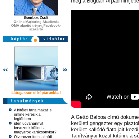
meg a Bogdán Árpád filmjében
Gombos Zsolt
Online Marketing Akadémia
OMA alapító tréner, Facebook-
szakértő
Látogasson el képtárunkba!
Látogasson el képtárunkba!
Látogasson 
A hitéleti tartalmakat is
online keresik a
A Gettó Balboa című dokumen
legtöbben
kerületi gengszter egy piszto
idén ugyanannyit
terveznek költeni a
kerület kallódó fiataljait kezd
magyarok karácsonykor?
Tanítványai közül kitűnik a 
Ötvenezer forinttal nőtt