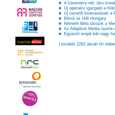
A Geometry-nél, társ-kreatí
Új operatív igazgató a Kli
Új vezetői kinevezések a 
Bővül az IAB Hungary
Németh Béla távozik a Med
Az Adaptive Media nyerte e
Egyesíti erejét két nagy h
| további 2282 darab hír ebbe