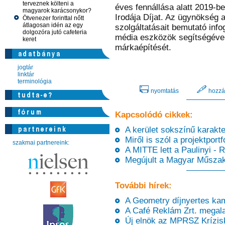
terveznek költeni a
éves fennállása alatt 2019-
magyarok karácsonykor?
Irodája Díjat. Az ügynökség 
Ötvenezer forinttal nőtt
átlagosan idén az egy
szolgáltatásait bemutató info
dolgozóra jutó cafeteria
média eszközök segítségével 
keret
márkaépítését.
jogtár
linktár
terminológia
nyomtatás
hozzá
Kapcsolódó cikkek:
A kerület sokszínű karakter
Miről is szól a projektpor
szakmai partnereink:
A MITTE lett a Paulinyi - 
Megújult a Magyar Műszaki
További hírek:
A Geometry díjnyertes ka
A Café Reklám Zrt. megalap
Új elnök az MPRSZ Krízisk