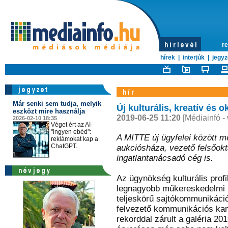
re
hírek
|
interjúk
|
jegyz
Már senki sem tudja, melyik
Új kulturális, kreatív és 
eszközt mire használja
2019-06-25 11:20
[Médiainfó -
2026-02-10 18:35
Véget ért az AI-
"ingyen ebéd":
A MITTE új ügyfelei között m
reklámokat kap a
ChatGPT.
aukciósháza, vezető felsőokta
ingatlantanácsadó cég is.
Az ügynökség kulturális profi
legnagyobb műkereskedelmi i
teljeskörű sajtókommunikáci
felvezető kommunikációs ka
rekorddal zárult a galéria 20