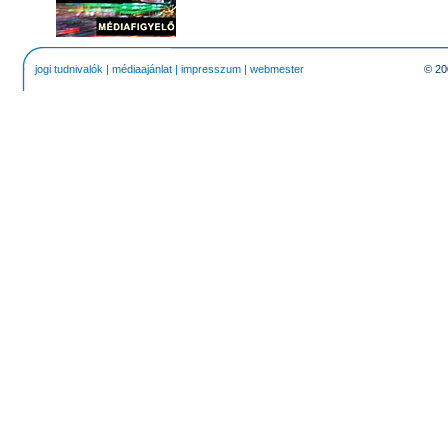
jogi tudnivalók
|
médiaajánlat
|
impresszum
|
webmester
© 20