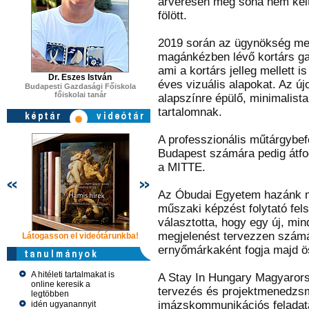
árverésen még soha nem kelt 
fölött.
2019 során az ügynökség meg
magánkézben lévő kortárs galé
ami a kortárs jelleg mellett i
Dr. Eszes István
éves vizuális alapokat. Az új
Budapesti Gazdasági Főiskola
főiskolai tanár
alapszínre épülő, minimalista
tartalomnak.
A professzionális műtárgybef
Budapest számára pedig átfog
a MITTE.
Az Óbudai Egyetem hazánk m
műszaki képzést folytató fel
választotta, hogy egy új, mi
megjelenést tervezzen számá
Látogasson el videótárunkba!
Látogasson el videótárunkba!
Látogasson e
ernyőmárkaként fogja majd ö
A hitéleti tartalmakat is
A Stay In Hungary Magyarors
online keresik a
tervezés és projektmenedzs
legtöbben
imázskommunikációs feladata
idén ugyanannyit