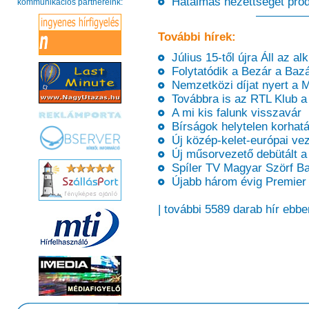
Hatalmas nézettséget prod
kommunikációs partnereink:
További hírek:
Július 15-től újra Áll az a
Folytatódik a Bezár a Bazá
Nemzetközi díjat nyert a M
Továbbra is az RTL Klub a 
A mi kis falunk visszavár
Bírságok helytelen korhatá
Új közép-kelet-európai vez
Új műsorvezető debütált a
Spíler TV Magyar Szörf Baj
Újabb három évig Premier 
| további 5589 darab hír ebbe