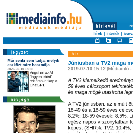
re
hírek
|
interjúk
|
jegyz
Már senki sem tudja, melyik
Júniusban a TV2 maga mö
eszközt mire használja
2019-07-10 15:12
[Médiainfó -
2026-02-10 18:35
Véget ért az AI-
"ingyen ebéd":
A TV2 kiemelkedő eredményt é
reklámokat kap a
ChatGPT.
59 éves célcsoport tekintetéb
és maga mögé utasította leg
A TV2 júniusban, az elmúlt öt
18-49 és a 18-59 éves célcs
8,2%; 18-59 évesek: 8,5%, Li
egész napos viszonylatban to
képest (SHR%: TV2: 10,4%, L