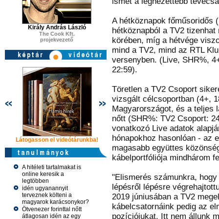
ismét a legnézettebb tévécsat
A hétköznapok főműsoridős (
Király András László
hétköznapból a TV2 tizenhat
The Cook Kft.
körében, míg a hétvége viszo
projekvezető
mind a TV2, mind az RTL Klub 
versenyben. (Live, SHR%, 4+
22:59).
Töretlen a TV2 Csoport sike
vizsgált célcsoportban (4+, 
Magyarországot, és a teljes 
nőtt (SHR%: TV2 Csoport: 2
vonatkozó Live adatok alapján
hónapokhoz hasonlóan - az eg
Látogasson el videótárunkba!
Látogasson el videótárunkba!
Látogasson e
magasabb együttes közönséga
kábelportfóliója mindhárom fe
A hitéleti tartalmakat is
online keresik a
"Elismerés számunkra, hogy a
legtöbben
lépésről lépésre végrehajto
idén ugyanannyit
terveznek költeni a
2019 júniusában a TV2 megel
magyarok karácsonykor?
kábelcsatornáink pedig az el
Ötvenezer forinttal nőtt
pozíciójukat. Itt nem állunk
átlagosan idén az egy