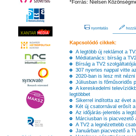
*Forrás: Nielsen Közönségmé
nyomtatás
hozzá
Kapcsolódó cikkek:
A legtöbb új reklámot a TV
Médiatanács: bírság a TV2 
Bírság a TV2 szolgáltatój
307 nyertes nappal vitte a
2020-ban is lesz mit nézni
Júliusban is főműsoridős p
A kereskedelmi televíziókba
legtöbbet
Sikerrel indította az évet 
Két új csatornával erősít 
Az időjárás-jelentés a legt
Márciusban is piacvezető 
A TV2 a legnézettebb csat
Januárban piacvezető a T