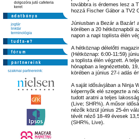
dolgozóra jutó cafeteria
továbbra is érdemes lesz a TV
keret
hozzá Fischer Gábor a TV2 C
Júniusban a Bezár a Bazár! 
jogtár
linktár
körében a 20 hétköznapból a
terminológia
napon a napi toplista élén vé
A hétköznap délelőtti magazi
(Hétköznap: 6:00-11:59) júni
a toplista élén végzett. A tel
hónapban a legnézettebb, 19
szakmai partnereink:
körében a június 27-i adás é
A saját idősávjában a Ninja 
képernyők elé szegezte a néz
tudott aratni a teljes lakoss
(Live; SHR%). A műsor idősáv
nézők közül június 25-én vál
tévét néző 18-49 évesek 13,
(SHR%, Live).