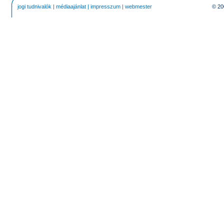
jogi tudnivalók
|
médiaajánlat
|
impresszum
|
webmester
© 20