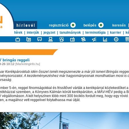
regisztráció
belépés
keresés
hírek
|
interjúk
|
jegyzet
|
tanulmányok
|
terminológia
|
karrier
|
ké
 bringás reggeli
9-26 10:12
[Marketinginfo.hu]
ar Kerékpárosklub idén ősszel ismét megszervezte a már jól ismert Bringás regge
vénysorozatot. A kezdeményezéshez már hagyományosnak mondhatóan most is cs
ársaság.
mber 5-én, reggel finomságokkal és frissítővel várták a kerékpárral közlekedőket a
ékházzal szemben, a Könyves Kálmán körúti kerékpárúton, a MÁV-HÉV pedig a Bo
 végállomáson. A két helyszínen több mint 300 biciklis fordult meg, hogy egy rövid
n, a magához vett reggelivel folytathassa mai útját.