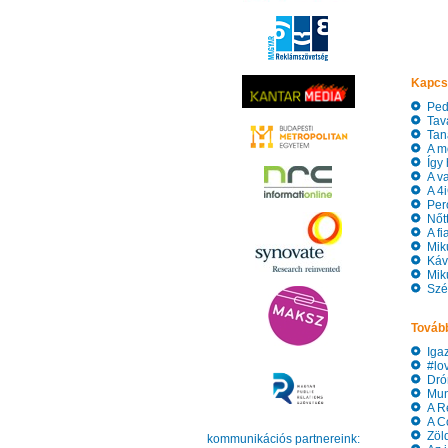
Kapcs
Pede
Taval
Taná
A mo
Így 
A va
A 4i
Pero
Nőtt
A fi
Miku
Kávé
Miku
Szép
Tovább
Igazi
#lov
Drón
Munk
A Re
A Co
Zöld
kommunikációs partnereink: