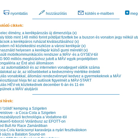
nyomtatás
hozzászólás
küldés e-mailben
mego
olódó cikkek:
lec élmény, a kerékpározás új dimenziója (x)
y több mint 148 millió forint pótdíjat fizettek be a buszon és vonaton jegy nélkül u
csok a kerékpáros ruházat kiválasztásához (x)
dern nő közlekedési eszköze a városi kerékpár (x)
használd helyesen a kerékpár külső gumi méretét (x)
súti mobilkommunikációs rendszer a MÁV- és a GYSEV-tól
G 900 milliós megbízáshoz jutott a MÁV egyik projektjében
ngaléria az Érd alsó állomáson
 az automatákból és az interneten vonatjegyet váltók száma
atalokat az ár, az idősebbeket a kedvezmény mértéke érdekli
lás vonatokkal, állomási rendezvénnyel kedvez a gyermekeknek a MÁV
osztással hívja fel az autósok figyelmét a MÁV-START
lás HÉV-ek közlekednek december 6-án és 11-én
ülnek a MÁV aluljárói
i hírek:
 \'zöld\' kemping a Szigeten
eislove - a Coca-Cola a Szigeten
szabályozó technológia a Vodafone-tól
aerő-toborzó Volánbusz az EFOTT-on
d Bull Air Race Zamárdiban
ca-Cola karácsonyi karavánja a nyári fesztiválokon
 oázis a Balaton Sound-on