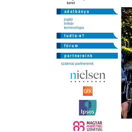
keret
jogtár
linktár
terminológia
szakmai partnereink: