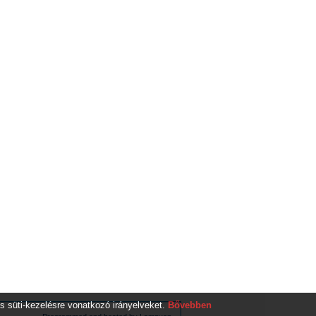
s süti-kezelésre vonatkozó irányelveket.
Bővebben