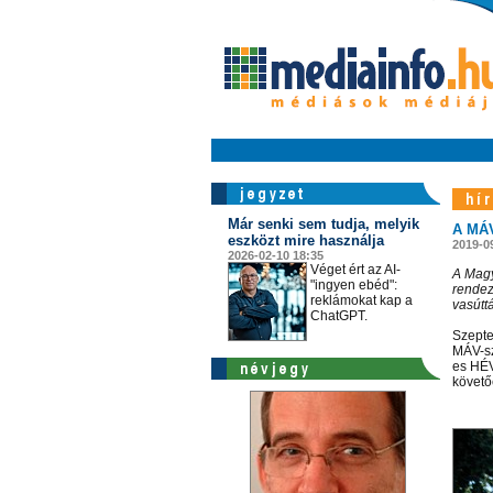
Már senki sem tudja, melyik
A MÁV
eszközt mire használja
2019-0
2026-02-10 18:35
Véget ért az AI-
A Magy
"ingyen ebéd":
rendez
reklámokat kap a
vasútt
ChatGPT.
Szepte
MÁV-sz
es HÉV
követőe