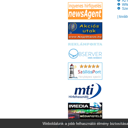
Az i
WWF 
Szelf
| tová
Weboldalunk a jobb felhasználói élmény biztosítása