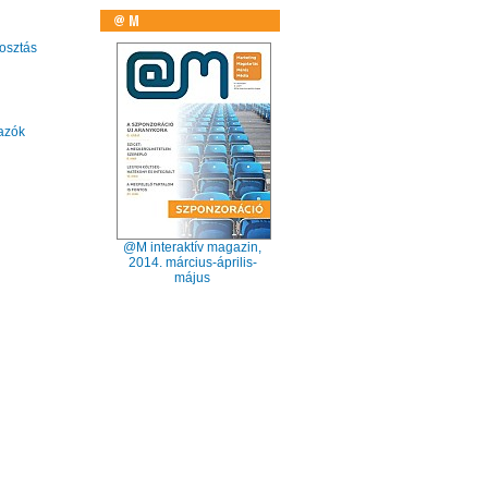
sztás
tazók
@M interaktív magazin,
2014. március-április-
május