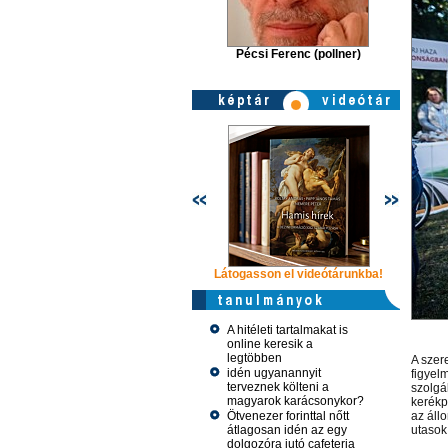
Pécsi Ferenc (pollner)
Látogasson el videótárunkba!
Látogasson
A hitéleti tartalmakat is
online keresik a
legtöbben
A szer
idén ugyanannyit
figyelm
terveznek költeni a
szolgál
magyarok karácsonykor?
kerékp
Ötvenezer forinttal nőtt
az áll
átlagosan idén az egy
utasok 
dolgozóra jutó cafeteria