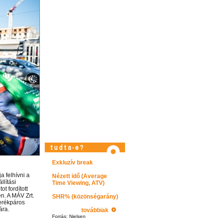
Látogasson el videótárunkba!
Exkluzív break
 felhívni a
Nézett idő (Average
llítási
Time Viewing, ATV)
t fordított
n. A MÁV Zrt.
SHR% (közönségarány)
kerékpáros
ára.
továbbiak
Forrás: Nielsen