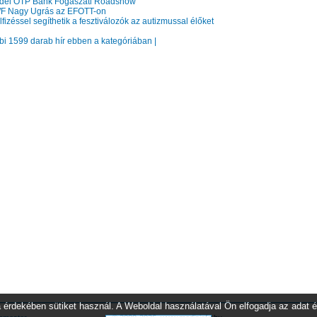
dei OTP Bank Fogászati Roadshow
Nagy Ugrás az EFOTT-on
izéssel segíthetik a fesztiválozók az autizmussal élőket
bbi 1599 darab hír ebben a kategóriában |
 érdekében sütiket használ. A Weboldal használatával Ön elfogadja az adat é