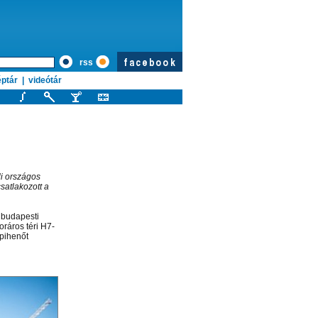
rss
ptár
|
videótár
li országos
atlakozott a
 budapesti
ráros téri H7-
 pihenőt