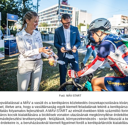
 el videótárunkba!
Látogasson el videótárunkba!
Látogasson el videótárunkba!
Fotó: MÁV-START
epvállalással a MÁV a vasúti és a kerékpáros közlekedés összekapcsolására kívánja
et, illetve arra, hogy a vasúttársaság egyik kiemelt feladatának tekinti a kerékpárszá
tatás folyamatos fejlesztését. A MÁV-START az elmúlt években több százmillió forinto
áros kocsik kialakítására a biciklisek vonaton utazásának megkönnyítése érdekébe
omásfejlesztési tevékenységek - felújítások, környezetrendezés - során fókuszál a 
érdekeire is, a beruházásoknál kiemelt figyelmet fordít a kerékpártárolók kialakítás