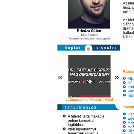
Az ide
húsz al
millió 
Az idei
Sándor
drámap
Brindza Gábor
hallga
Madhouse
kritiku
Termékfejlesztési igazgató
Kapcs
Alko
Hétf
Iroda
Part
Kism
Látogasson el képtárunkba!
Látogasso
Tovább
Harm
A hitéleti tartalmakat is
Édes
online keresik a
A Ko
legtöbben
Az Év
idén ugyanannyit
Közk
terveznek költeni a