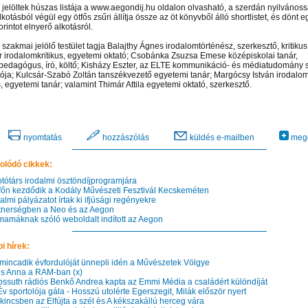
i jelöltek húszas listája a www.aegondij.hu oldalon olvasható, a szerdán nyilvánoss
kotásból végül egy ötfős zsűri állítja össze az öt könyvből álló shortlistet, és dönt e
forintot elnyerő alkotásról.
 szakmai jelölő testület tagja Balajthy Ágnes irodalomtörténész, szerkesztő, kritiku
 irodalomkritikus, egyetemi oktató; Csobánka Zsuzsa Emese középiskolai tanár,
edagógus, író, költő; Kisházy Eszter, az ELTE kommunikáció- és médiatudomány 
tója; Kulcsár-Szabó Zoltán tanszékvezető egyetemi tanár; Margócsy István irodalom
s, egyetemi tanár; valamint Thimár Attila egyetemi oktató, szerkesztő.
nyomtatás
hozzászólás
küldés e-mailben
mego
olódó cikkek:
tótárs irodalmi ösztöndíjprogramjára
őn kezdődik a Kodály Művészeti Fesztivál Kecskeméten
lmi pályázatot írtak ki ifjúsági regényekre
nerségben a Neo és az Aegon
amáknak szóló weboldalt indított az Aegon
n el képtárunkba!
Látogasson el képtárunkba!
Látogasson el képtárunkba!
i hírek:
incadik évfordulóját ünnepli idén a Művészetek Völgye
 Anna a RAM-ban (x)
ssuth rádiós Benkő Andrea kapta az Emmi Média a családért különdíját
 sportolója gála - Hosszú utolérte Egerszegit, Milák először nyert
incsben az Elfújta a szél és A kékszakállú herceg vára