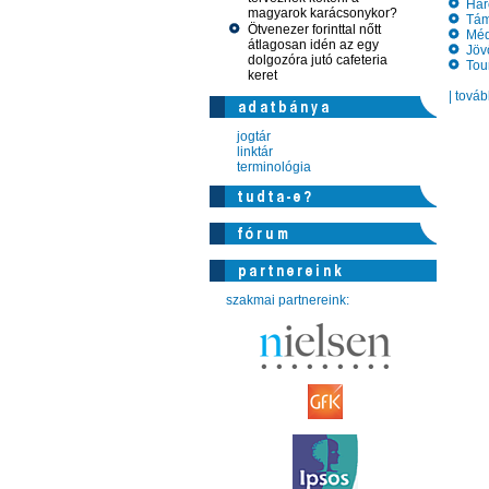
Háro
magyarok karácsonykor?
Támo
Ötvenezer forinttal nőtt
Médi
átlagosan idén az egy
Jövőr
dolgozóra jutó cafeteria
Tour
keret
| tová
jogtár
linktár
terminológia
szakmai partnereink: