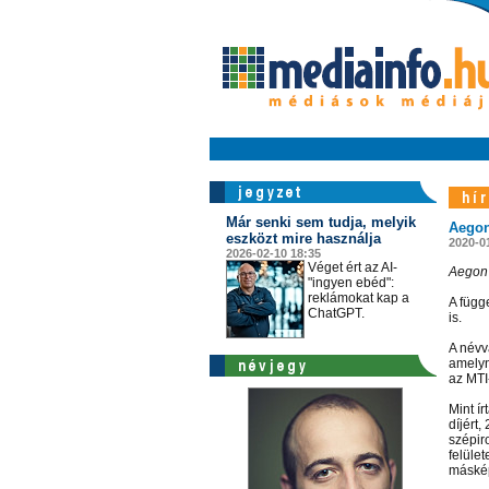
Már senki sem tudja, melyik
Aegon 
eszközt mire használja
2020-0
2026-02-10 18:35
Véget ért az AI-
Aegon 
"ingyen ebéd":
reklámokat kap a
A függe
ChatGPT.
is.
A névvá
amelyne
az MTI
Mint í
díjért,
szépir
felüle
máskép