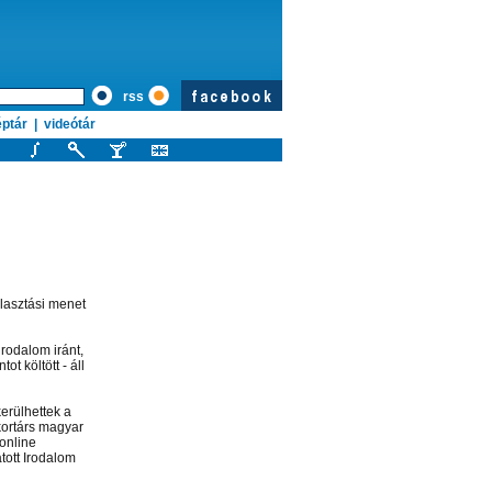
rss
ptár
|
videótár
álasztási menet
irodalom iránt,
t költött - áll
erülhettek a
 kortárs magyar
online
tott Irodalom