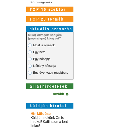
Közönségmérés
Mikor olvasott utoljára
(papíralapú) könyvet?
Most is olvasok.
Egy hete.
Egy hónapja.
Néhány hónapja.
Egy éve, vagy régebben.
tovább
Hír küldése
Küldjön nekünk Ön is
híreket! Kattintson a fenti
linkre!