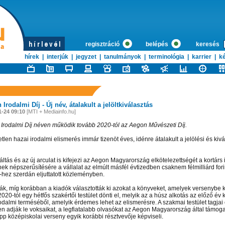
regisztráció
belépés
keresés
hírek
|
interjúk
|
jegyzet
|
tanulmányok
|
terminológia
|
karrier
|
ké
Irodalmi Díj - Új név, átalakult a jelöltkiválasztás
1-24 09:10
[MTI + Mediainfo.hu]
Irodalmi Díj néven működik tovább 2020-tól az Aegon Művészeti Díj.
tlen hazai irodalmi elismerés immár tizenöt éves, idénre átalakult a jelölési és kiv
ltás és az új arculat is kifejezi az Aegon Magyarország elkötelezettségét a kortárs 
k népszerűsítésére a vállalat az elmúlt másfél évtizedben csaknem félmilliárd forinto
-hez szerdán eljuttatott közleményben.
rták, míg korábban a kiadók választották ki azokat a könyveket, amelyek versenybe k
 2020-tól egy hétfős szakértői testület dönti el, melyik az a húsz alkotás az előző év
odalmi terméséből, amelyik érdemes lehet az elismerésre. A szakmai testület tagjai 
ten adják le voksaikat, a legfiatalabb olvasókat az Aegon Magyarország által támoga
p középiskolai verseny egyik korábbi résztvevője képviseli.