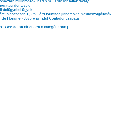
mezren milliomosok, hatan milliárdosok lettek tavaly
gatási döntések
afelügyeleti ügyek
e is összesen 1,3 milliárd forinthoz juthatnak a médiaszolgáltatók
 de Hongrie - Jövőre is indul Contador csapata
bbi 3386 darab hír ebben a kategóriában |