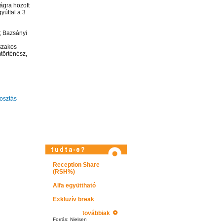
ágra hozott
gyúttal a 3
s; Bazsányi
szakos
történész,
sztás
Látogasson el képtárunkba!
Reception Share
(RSH%)
Alfa együttható
Exkluzív break
továbbiak
Forrás: Nielsen