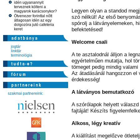
idén ugyanannyit
terveznek költeni a
Legyen olyan a standod megj
magyarok karácsonykor?
Ötvenezer forinttal nőtt
szó nélkül! Az első benyomá
átlagosan idén az egy
spórolj a látványelemeken, hi
dolgozóra jutó cafeteria
befektetésed!
keret
Welcome csali
jogtár
linktár
A te asztalodnál álljon a leg
terminológia
egyértelműen mutatja, hol tö
tömeget pedig mindig valami
Az átadásánál hangozzon el v
érdekesség!
A látványos bemutatkozó
szakmai partnereink:
A szórólapok helyett válaszd
fajtáját! Készíts figyelemfelk
Alkoss, légy kreatív
A kiállítást megelőzve ötlete