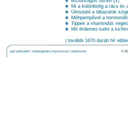
Biztonságos otthon (x)
Mi a különbség a rács és a 
Útmutató a lábazatok szige
Méhpempővel a hormonális 
Tippek a vitamindús vegetá
Mit érdemes tudni a lucfen
| további 1670 darab hír ebbe
jogi tudnivalók
|
médiaajánlat
|
impresszum
|
webmester
© 20