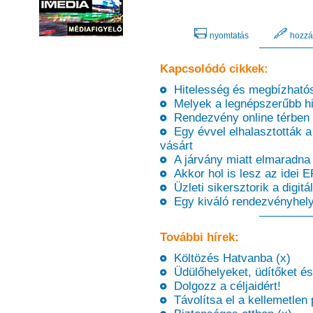
nyomtatás
hozzá
Kapcsolódó cikkek:
Hitelesség és megbízhatósá
Melyek a legnépszerűbb hi
Rendezvény online térben 
Egy évvel elhalasztották a
vásárt
A járvány miatt elmaradna a
Akkor hol is lesz az idei 
Üzleti sikersztorik a digitál
Egy kiváló rendezvényhely
További hírek:
Költözés Hatvanba (x)
Üdülőhelyeket, üdítőket és 
Dolgozz a céljaidért!
Távolítsa el a kellemetlen 