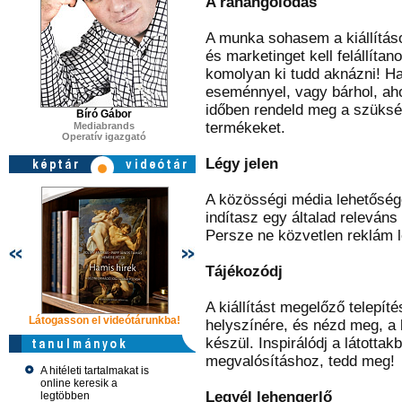
A ráhangolódás
A munka sohasem a kiállításo
és marketinget kell felállít
komolyan ki tudd aknázni! Ha
eseménnyel, vagy bárhol, ahol
időben rendeld meg a szükség
Bíró Gábor
termékeket.
Mediabrands
Operatív igazgató
Légy jelen
A közösségi média lehetősége
indítasz egy általad releván
Persze ne közvetlen reklám le
Tájékozódj
A kiállítást megelőző telepít
Látogasson el videótárunkba!
Látogasson el videótárunkba!
Látogasson e
helyszínére, és nézd meg, a 
készül. Inspirálódj a látotta
megvalósításhoz, tedd meg!
A hitéleti tartalmakat is
online keresik a
Legyél lehengerlő
legtöbben