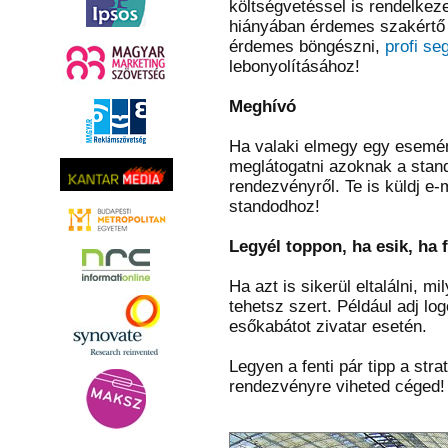
költségvetéssel is rendelkeze
hiányában érdemes szakértő s
érdemes böngészni,
profi se
lebonyolításához!
Meghívó
Ha valaki elmegy egy esemény
meglátogatni azoknak a standjá
rendezvényről. Te is küldj e-
standodhoz!
Legyél toppon, ha esik, ha f
Ha azt is sikerül eltalálni, m
tehetsz szert. Például adj l
esőkabátot zivatar esetén.
Legyen a fenti pár tipp a str
rendezvényre viheted céged!