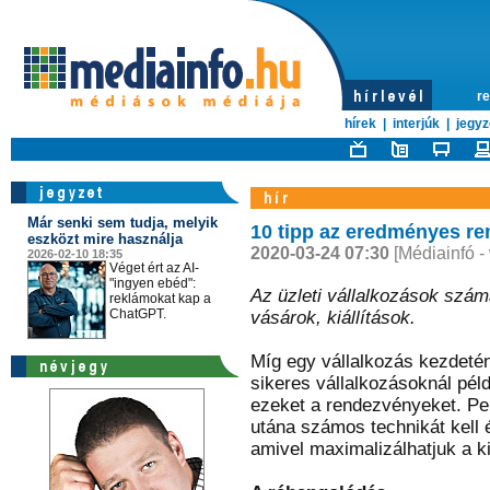
re
hírek
|
interjúk
|
jegyz
Már senki sem tudja, melyik
10 tipp az eredményes r
eszközt mire használja
2020-03-24 07:30
[Médiainfó -
2026-02-10 18:35
Véget ért az AI-
"ingyen ebéd":
Az üzleti vállalkozások szám
reklámokat kap a
ChatGPT.
vásárok, kiállítások.
Míg egy vállalkozás kezdetén
sikeres vállalkozásoknál péld
ezeket a rendezvényeket. Per
utána számos technikát kell 
amivel maximalizálhatjuk a k