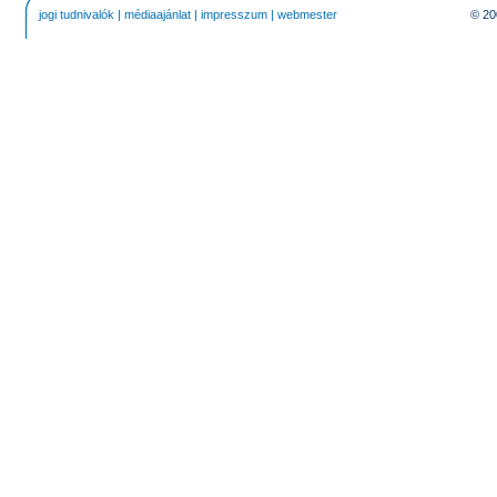
jogi tudnivalók
|
médiaajánlat
|
impresszum
|
webmester
© 20