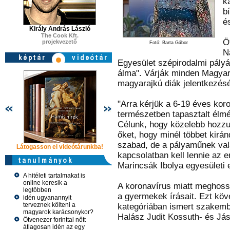
k
b
é
Király András László
The Cook Kft.
Ö
projekvezető
Fotó: Barta Gábor
N
Egyesület szépirodalmi pályá
álma". Várják minden Magya
magyarajkú diák jelentkezésé
"Arra kérjük a 6-19 éves kor
természetben tapasztalt élm
Célunk, hogy közelebb hozzu
őket, hogy minél többet kirá
szabad, de a pályaműnek va
Látogasson el videótárunkba!
Látogasson el videótárunkba!
Látogasson e
kapcsolatban kell lennie az 
Marincsák Ibolya egyesületi 
A hitéleti tartalmakat is
online keresik a
A koronavírus miatt meghossza
legtöbben
a gyermekek írásait. Ezt köv
idén ugyanannyit
terveznek költeni a
kategóriában ismert szakembe
magyarok karácsonykor?
Halász Judit Kossuth- és Jás
Ötvenezer forinttal nőtt
átlagosan idén az egy