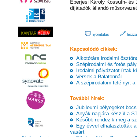
Eperjesi Károly Kossuth- és 
díjátadók állandó műsorvezet
nyomtatás
hozzá
Kapcsolódó cikkek:
Alkotótárs irodalmi ösztön
Szépirodalmi és fotós pály
Irodalmi pályázatot írtak ki
Versek a Balatonnál
A szépirodalom felé nyit a
További hírek:
Jubileumi bélyegeket bocs
Anyák napjára készül a S
Később rendezik meg a szính
Egy évvel elhalasztották a
vásárt