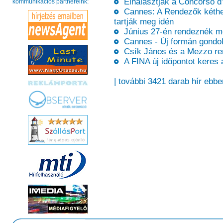
Elhalasztják a Concorso d’E
kommunikációs partnereink:
Cannes: A Rendezők kétheté
tartják meg idén
Június 27-én rendeznék me
Cannes - Új formán gondolk
Csík János és a Mezzo rend
A FINA új időpontot keres a
| további 3421 darab hír ebbe