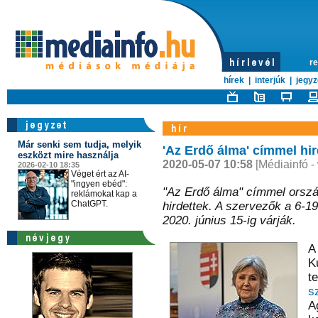
re
hírek
|
interjúk
|
jegyz
Már senki sem tudja, melyik
'Az Erdő álma' címmel hir
eszközt mire használja
2020-05-07 10:58
[Médiainfó -
2026-02-10 18:35
Véget ért az AI-
"ingyen ebéd":
"Az Erdő álma" címmel orszá
reklámokat kap a
ChatGPT.
hirdettek. A szervezők a 6-19
2020. június 15-ig várják.
A
K
t
s
A