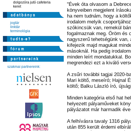
dolgozóra jutó cafeteria
"Évek óta olvasom a Debrece
keret
könyveiben megjelent írások
ha nem tudnám, hogy a költő
irodalom melyik csoportjához
jogtár
linktár
szókincsük van, remekül bán
terminológia
fogalmaznak meg. Öröm és cs
nagyszerű tehetségünk van, 
kifejezik majd magukat minde
másoknál. Ha pedig irodalom
minden leírt mondatukkal. B
megrendezi ezt a kiváló vers
szakmai partnereink:
A zsűri további tagjai 2020-ba
Mari költő, meseíró; Hajnal 
költő; Balku László író, újság
Minden kategória első hat he
helyezett pályaműveket könyv
pályázatot már harmadik éve
A felhívásra tavaly 1316 pál
után 855 került érdemi elbírá