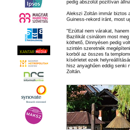
pedig abszolút pozitívan álln
Alekszi Zoltán immár biztos 
Guiness-rekord iránt, most ug
"Ezúttal nem várakat, hanem
Bazilikát csinálom most meg
köthető, Dinnyésen pedig volt
szintén szeretnék megépíteni,
korból az összes fa templomu
kísérletet ezek helyreállítás
hisz anyaghűen eddig senki ne
Zoltán.