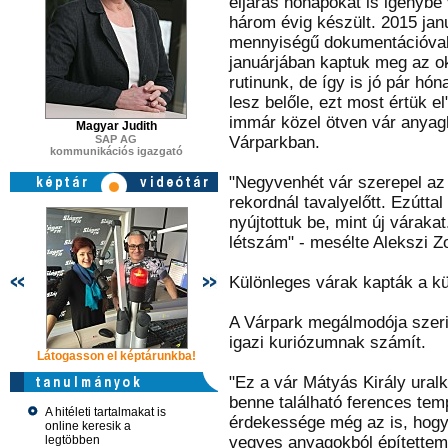
eljárás hónapokat is igénybe
három évig készült. 2015 jan
mennyiségű dokumentációval 
januárjában kaptuk meg az ok
rutinunk, de így is jó pár hó
lesz belőle, ezt most értük el"
immár közel ötven vár anyag
Magyar Judith
SAP AG
Várparkban.
kommunikációs igazgató
"Negyvenhét vár szerepel az 
rekordnál tavalyelőtt. Ezútta
nyújtottuk be, mint új várak
létszám" - mesélte Alekszi Zo
Különleges várak kapták a kü
A Várpark megálmodója szeri
igazi kuriózumnak számít.
Látogasson el képtárunkba!
Látogasson el képtárunkba!
Látogasson 
"Ez a vár Mátyás Király uralk
benne található ferences tem
A hitéleti tartalmakat is
érdekessége még az is, hogy
online keresik a
legtöbben
vegyes anyagokból építettem,