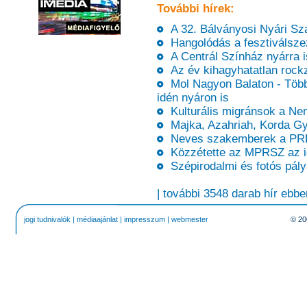
További hírek:
A 32. Bálványosi Nyári Sz
Hangolódás a fesztiválsze
A Centrál Színház nyárra is
Az év kihagyhatatlan rockze
Mol Nagyon Balaton - Több 
idén nyáron is
Kulturális migránsok a N
Majka, Azahriah, Korda Gy
Neves szakemberek a PRE
Közzétette az MPRSZ az id
Szépirodalmi és fotós pály
| további 3548 darab hír ebbe
jogi tudnivalók
|
médiaajánlat
|
impresszum
|
webmester
© 20