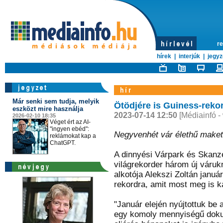
re
hírek
|
interjúk
|
jegyz
Már senki sem tudja, melyik
Ötödjére is Guiness-rekor
eszközt mire használja
2023-07-14 12:50
[Médiainfó -
2026-02-10 18:35
Véget ért az AI-
"ingyen ebéd":
Negyvenhét vár élethű makett
reklámokat kap a
ChatGPT.
A dinnyési Várpark és Skanze
világrekorder három új váruk
alkotója Alekszi Zoltán januá
rekordra, amit most meg is k
"Január elején nyújtottuk be
egy komoly mennyiségű dokume