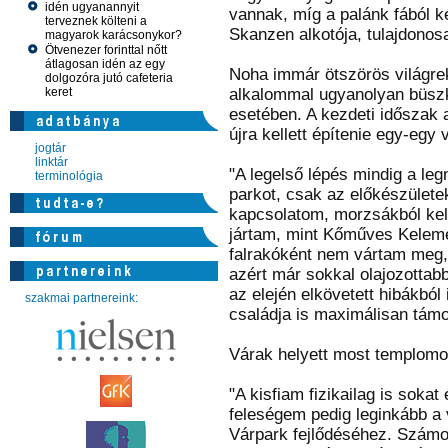
idén ugyanannyit
vannak, míg a palánk fából ké
terveznek költeni a
Skanzen alkotója, tulajdonos
magyarok karácsonykor?
Ötvenezer forinttal nőtt
átlagosan idén az egy
Noha immár ötszörös világre
dolgozóra jutó cafeteria
keret
alkalommal ugyanolyan büszk
esetében. A kezdeti időszak
újra kellett építenie egy-egy v
jogtár
linktár
"A legelső lépés mindig a le
terminológia
parkot, csak az előkészületek
kapcsolatom, morzsákból kelle
jártam, mint Kőműves Kelemen,
falrakóként nem vártam meg,
azért már sokkal olajozotta
az elején elkövetett hibákból 
szakmai partnereink:
családja is maximálisan támo
Várak helyett most templomo
"A kisfiam fizikailag is soka
feleségem pedig leginkább a 
Várpark fejlődéséhez. Számo