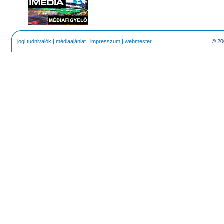
jogi tudnivalók
|
médiaajánlat
|
impresszum
|
webmester
© 20