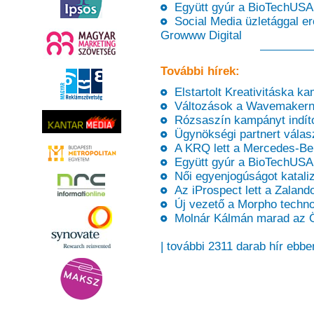
Együtt gyúr a BioTechUSA 
Social Media üzletággal erős
Growww Digital
További hírek:
Elstartolt Kreativitáska k
Változások a Wavemakern
Rózsaszín kampányt indíto
Ügynökségi partnert válas
A KRQ lett a Mercedes-Be
Együtt gyúr a BioTechUSA 
Női egyenjogúságot kataliz
Az iProspect lett a Zaland
Új vezető a Morpho technol
Molnár Kálmán marad az Ö
| további 2311 darab hír ebbe