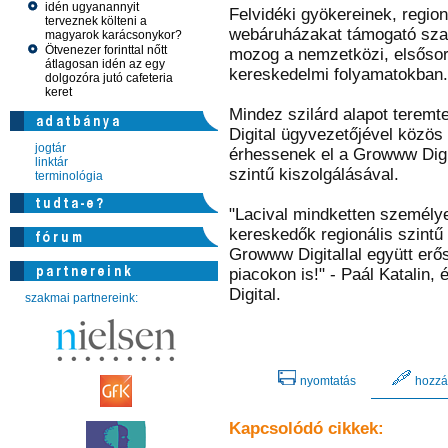
idén ugyanannyit
Felvidéki gyökereinek, regio
terveznek költeni a
webáruházakat támogató sza
magyarok karácsonykor?
Ötvenezer forinttal nőtt
mozog a nemzetközi, elsősor
átlagosan idén az egy
kereskedelmi folyamatokban.
dolgozóra jutó cafeteria
keret
Mindez szilárd alapot terem
Digital ügyvezetőjével közös 
jogtár
érhessenek el a Growww Digi
linktár
szintű kiszolgálásával.
terminológia
"Lacival mindketten személy
kereskedők regionális szintű
Growww Digitallal együtt erősí
piacokon is!" - Paál Katalin,
Digital.
szakmai partnereink:
nyomtatás
hozzá
Kapcsolódó cikkek: