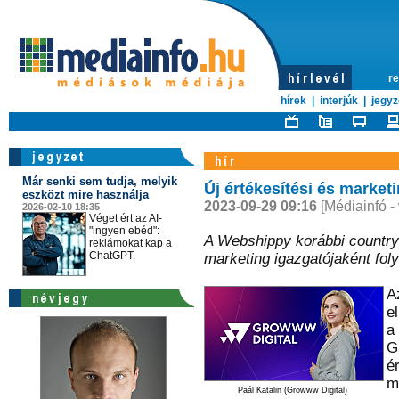
re
hírek
|
interjúk
|
jegyz
Már senki sem tudja, melyik
Új értékesítési és market
eszközt mire használja
2023-09-29 09:16
[Médiainfó -
2026-02-10 18:35
Véget ért az AI-
"ingyen ebéd":
A Webshippy korábbi country
reklámokat kap a
ChatGPT.
marketing igazgatójaként folyt
A
e
a
G
ér
m
Paál Katalin (Growww Digital)