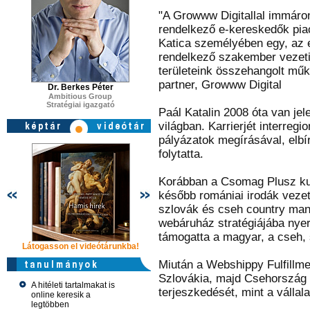
"A Growww Digitallal immáron
rendelkező e-kereskedők piac
Katica személyében egy, az 
rendelkező szakember vezeti
területeink összehangolt műk
partner, Growww Digital
Dr. Berkes Péter
Ambitious Group
Stratégiai igazgató
Paál Katalin 2008 óta van je
világban. Karrierjét interregi
pályázatok megírásával, elbí
folytatta.
Korábban a Csomag Plusz ku
később romániai irodák vezet
szlovák és cseh country mana
webáruház stratégiájába nyert
támogatta a magyar, a cseh, 
Látogasson el videótárunkba!
Látogasson el videótárunkba!
Látogasson e
Miután a Webshippy Fulfillment
Szlovákia, majd Csehország 
A hitéleti tartalmakat is
terjeszkedését, mint a vállal
online keresik a
legtöbben