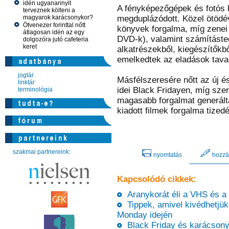
idén ugyanannyit
A fényképezőgépek és fotós k
terveznek költeni a
magyarok karácsonykor?
megduplázódott. Közel ötödév
Ötvenezer forinttal nőtt
könyvek forgalma, míg zenei 
átlagosan idén az egy
DVD-k), valamint számításte
dolgozóra jutó cafeteria
keret
alkatrészekből, kiegészítőkb
emelkedtek az eladások taval
jogtár
Másfélszeresére nőtt az új é
linktár
idei Black Fridayen, míg sze
terminológia
magasabb forgalmat generált
kiadott filmek forgalma tized
szakmai partnereink:
nyomtatás
hozzá
Kapcsolódó cikkek:
Aranykorát éli a VHS és a
Tippek, amivel kivédhetjük
Monday idején
Black Friday és karácsony –