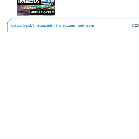
jogi tudnivalók
|
médiaajánlat
|
impresszum
|
webmester
© 20