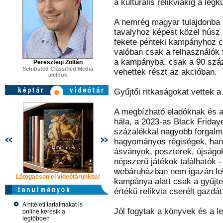
a kulturális relikviákig a le
A nemrég magyar tulajdonba k
tavalyhoz képest közel húsz 
fekete pénteki kampányhoz c
valóban csak a felhasználók
a kampányba, csak a 90 száz
Peresztegi Zoltán
Schibsted Classified Media
vehettek részt az akcióban.
alelnök
Gyűjtői ritkaságokat vettek a
A megbízható eladóknak és a
hála, a 2023-as Black Friday
százalékkal nagyobb forgalm
hagyományos régiségek, hane
ásványok, poszterek, újságok
népszerű játékok találhatók
webáruházban nem igazán le
Látogasson el videótárunkba!
Látogasson el videótárunkba!
Látogasson e
kampánya alatt csak a gyűjte
értékű relikvia cserélt gazdát
A hitéleti tartalmakat is
Jól fogytak a könyvek és a l
online keresik a
legtöbben