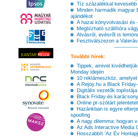
Tíz százalékkal kevesebb t
Minden harmadik magyar Bl
ajándékot
A hazai könyvolvasási és 
Megbízható szállítóra vágy
Alvásról, evésről is lemon
Fesztiválszezon a Vateráv
További hírek:
Tippek, amivel kivédhetjük
Monday idején
10 reklámeszköz, amelyet a
A Rejoy.hu a Black Friday
Digitális vezetők toplistája
Black Friday és karácsony –
Online pr-szótárt jelentet
Hazánkban is egyre elterj
spoofing
A nagy dilemma: hogyan vá
Az Ads Interactive Media 
Hosszabbít ’Az Év Honlapja