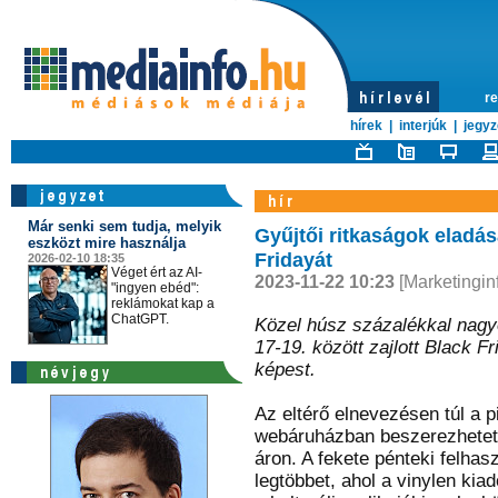
re
hírek
|
interjúk
|
jegyz
Már senki sem tudja, melyik
Gyűjtői ritkaságok eladás
eszközt mire használja
Fridayát
2026-02-10 18:35
Véget ért az AI-
2023-11-22 10:23
[Marketingin
"ingyen ebéd":
reklámokat kap a
ChatGPT.
Közel húsz százalékkal nagy
17-19. között zajlott Black 
képest.
Az eltérő elnevezésen túl a 
webáruházban beszerezhetetl
áron. A fekete pénteki felhas
legtöbbet, ahol a vinylen kia