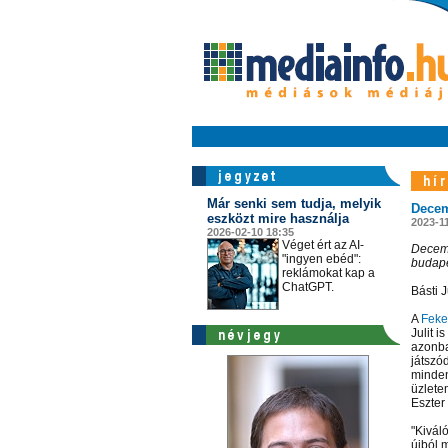
Már senki sem tudja, melyik
Decem
eszközt mire használja
2023-1
2026-02-10 18:35
Véget ért az AI-
Decemb
"ingyen ebéd":
budape
reklámokat kap a
ChatGPT.
Básti J
A
Feke
Julit 
azonba
játszó
minden
üzletem
Eszter
"Kivál
újból 