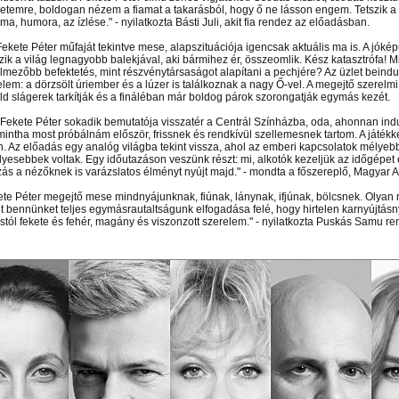
netemre, boldogan nézem a fiamat a takarásból, hogy ő ne lásson engem. Tetszik a 
a, humora, az ízlése." - nyilatkozta Básti Juli, akit fia rendez az előadásban.
Fekete Péter műfaját tekintve mese, alapszituációja igencsak aktuális ma is. A jók
zik a világ legnagyobb balekjával, aki bármihez ér, összeomlik. Kész katasztrófa! M
lmezőbb befektetés, mint részvénytársaságot alapítani a pechjére? Az üzlet beindu
elem: a dörzsölt úriember és a lúzer is találkoznak a nagy Ő-vel. A megejtő szerelmi
ld slágerek tarkítják és a fináléban már boldog párok szorongatják egymás kezét.
 Fekete Péter sokadik bemutatója visszatér a Centrál Színházba, oda, ahonnan indu
mintha most próbálnám először, frissnek és rendkívül szellemesnek tartom. A játé
en. Az előadás egy analóg világba tekint vissza, ahol az emberi kapcsolatok mélyeb
yesebbek voltak. Egy időutazáson veszünk részt: mi, alkotók kezeljük az időgépet
zás a nézőknek is varázslatos élményt nyújt majd." - mondta a főszereplő, Magyar Att
ete Péter megejtő mese mindnyájunknak, fiúnak, lánynak, ifjúnak, bölcsnek. Olyan n
et bennünket teljes egymásrautaltságunk elfogadása felé, hogy hirtelen karnyújtásny
tól fekete és fehér, magány és viszonzott szerelem." - nyilatkozta Puskás Samu re
n el képtárunkba!
Látogasson el képtárunkba!
Látogasson el képtárunkba!