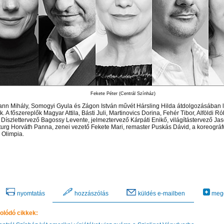
Fekete Péter (Centrál Színház)
nn Mihály, Somogyi Gyula és Zágon István művét Hársling Hilda átdolgozásában l
. A főszereplők Magyar Attila, Básti Juli, Martinovics Dorina, Fehér Tibor, Alföldi Ró
. Díszlettervező Bagossy Levente, jelmeztervező Kárpáti Enikő, világítástervező Jas
urg Horváth Panna, zenei vezető Fekete Mari, remaster Puskás Dávid, a koreográ
 Olimpia.
nyomtatás
hozzászólás
küldés e-mailben
mego
olódó cikkek: