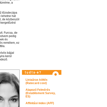
türelme, a
épű tőzsdecápa
i lehetne hát
l, de közbeszól
 kergetőzést
lt. Furcsa, de
kkedvem pedig
bek és
 és remélem, ez
ila.
ívós bájjal
ira kerül
ndező.
Listaáras költés
(Ratecard cost)
Látogasson el képtárunkba!
Alapozó Felmérés
(Establisment Survey,
ES)
Affinitási index (AFF)