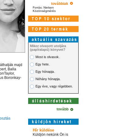
továbbiak
Forrás: Nielsen
Közönségmérés
Mikor olvasott utoljára
(papíralapú) könyvet?
Most is olvasok.
Egy hete.
áthatják majd
bert, Balla
Egy hónapja.
onTaylor,
fus Boronkay-
Néhány hónapja.
Egy éve, vagy régebben.
tovább
sztás
Hír küldése
Küldjön nekünk Ön is