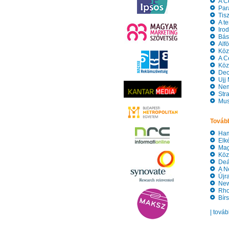
A Cen
Pará
Tisz
A te
Iroda
Bást
Alfö
Köze
A Cen
Köze
Dece
Ujj 
Neme
Strat
Musi
Tovább
Hama
Elké
Magy
Köze
Deák
A Ne
Újra
New 
Rhod
Bírs
| tová