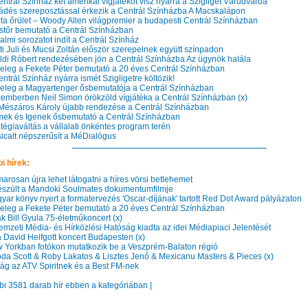
trál Színház két amerikai vígjátékot visz nyárra a Szigliget Várudvarba
dés szereposztással érkezik a Centrál Színházba A Macskalápon
ta őrület – Woody Allen világpremier a budapesti Centrál Színházban
stőr bemutató a Centrál Színházban
lmi sorozatot indít a Centrál Színház
i Juli és Mucsi Zoltán először szerepelnek együtt színpadon
ldi Róbert rendezésében jön a Centrál Színházba Az ügynök halála
leg a Fekete Péter bemutató a 20 éves Centrál Színházban
trál Színház nyárra ismét Szigligetre költözik!
leg a Magyartenger ősbemutatója a Centrál Színházban
mberben Neil Simon örökzöld vígjátéka a Centrál Színházban (x)
Mészáros Károly újabb rendezése a Centrál Színházban
k és Igenek ősbemutató a Centrál Színházban
égiaváltás a vállalati önkéntes program terén
calt népszerűsít a MéDialógus
i hírek:
rosan újra lehet látogatni a híres vörsi betlehemet
szült a Mandoki Soulmates dokumentumfilmje
ar könyv nyert a formatervezés 'Oscar-díjának' tartott Red Dot Award pályázaton
leg a Fekete Péter bemutató a 20 éves Centrál Színházban
 Bill Gyula 75-életműkoncert (x)
mzeti Média- és Hírközlési Hatóság kiadta az idei Médiapiaci Jelentését
 David Helfgott koncert Budapesten (x)
Yorkban fotókon mutatkozik be a Veszprém-Balaton régió
a Scott & Roby Lakatos & Lisztes Jenő & Mexicanu Masters & Pieces (x)
ág az ATV Spiritnek és a Best FM-nek
bbi 3581 darab hír ebben a kategóriában |