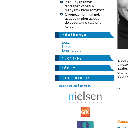
idén ugyanannyit
terveznek költeni a
magyarok karácsonykor?
Ötvenezer forinttal nőtt
átlagosan idén az egy
dolgozóra jutó cafeteria
keret
jogtár
linktár
terminológia
Eisema
a nézők
Eszter
dramat
Szalay
szakmai partnereink:
(x)
Kapcs