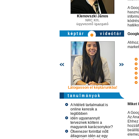
A Goog
haszná
Klenovszki János
inform
NRC Kft.
kódrés
ügyvezető igazgató
hatéko
Google
Ahhoz,
market
Látogasson el képtárunkba!
Látogasso
Miket 
A hitéleti tartalmakat is
online keresik a
A Goog
legtöbben
Az Ana
idén ugyanannyit
Ehhez 
terveznek költeni a
hozzáf
magyarok karácsonykor?
beállí
Ötvenezer forinttal nőtt
elemez
átlagosan idén az egy