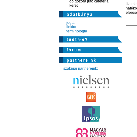
dolgozóra jutó cafeteria
Ha min
keret
hatéko
elérése
jogtár
linktár
terminológia
szakmai partnereink: