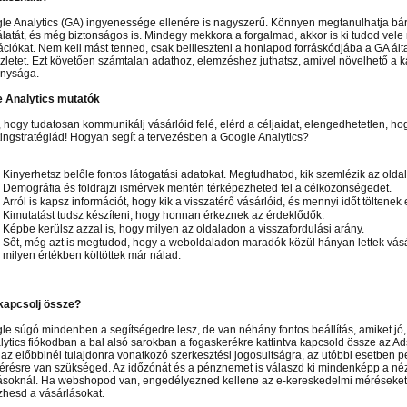
le Analytics (GA) ingyenessége ellenére is nagyszerű. Könnyen megtanulhatja bár
latát, és még biztonságos is. Mindegy mekkora a forgalmad, akkor is ki tudod vele 
ációkat. Nem kell mást tenned, csak beilleszteni a honlapod forráskódjába a GA ált
zletet. Ezt követően számtalan adathoz, elemzéshez juthatsz, amivel növelhető a
nysága.
 Analytics mutatók
 hogy tudatosan kommunikálj vásárlóid felé, elérd a céljaidat, elengedhetetlen, ho
ingstratégiád! Hogyan segít a tervezésben a Google Analytics?
Kinyerhetsz belőle fontos látogatási adatokat. Megtudhatod, kik szemlézik az oldal
Demográfia és földrajzi ismérvek mentén térképezheted fel a célközönségedet.
Arról is kapsz információt, hogy kik a visszatérő vásárlóid, és mennyi időt töltenek 
Kimutatást tudsz készíteni, hogy honnan érkeznek az érdeklődők.
Képbe kerülsz azzal is, hogy milyen az oldaladon a visszafordulási arány.
Sőt, még azt is megtudod, hogy a weboldaladon maradók közül hányan lettek vásá
milyen értékben költöttek már nálad.
n el képtárunkba!
Látogasson el képtárunkba!
Látogasson el képtárunkba!
kapcsolj össze?
le súgó mindenben a segítségedre lesz, de van néhány fontos beállítás, amiket jó,
lytics fiókodban a bal alsó sarokban a fogaskerékre kattintva kapcsold össze az Ad
az előbbinél tulajdonra vonatkozó szerkesztési jogosultságra, az utóbbi esetben 
érésre van szükséged. Az időzónát és a pénznemet is válaszd ki mindenképp a né
tásoknál. Ha webshopod van, engedélyezned kellene az e-kereskedelmi méréseket 
hesd a vásárlásokat.