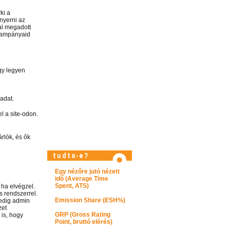
ki a
nyerni az
al megadott
 kampányaid
gy legyen
adat.
el a site-odon.
rlók, és ők
Látogasson el képtárunkba!
Egy nézőre jutó nézett
idő (Average Time
Spent, ATS)
 ha elvégzel.
s rendszerrel.
Emission Share (ESH%)
pedig admin
zet
GRP (Gross Rating
is, hogy
Point, bruttó elérés)