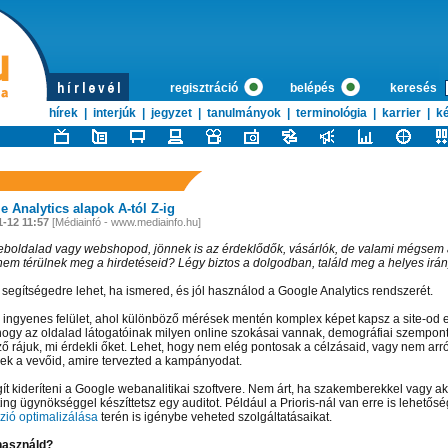
regisztráció
belépés
keresés
hírek
|
interjúk
|
jegyzet
|
tanulmányok
|
terminológia
|
karrier
|
ké
 Analytics alapok A-tól Z-ig
1-12 11:57
[Médiainfó - www.mediainfo.hu]
boldalad vagy webshopod, jönnek is az érdeklődők, vásárlók, de valami mégsem 
 nem térülnek meg a hirdetéseid? Légy biztos a dolgodban, találd meg a helyes irán
segítségedre lehet, ha ismered, és jól használod a Google Analytics rendszerét.
 ingyenes felület, ahol különböző mérések mentén komplex képet kapsz a site-od 
 hogy az oldalad látogatóinak milyen online szokásai vannak, demográfiai szempon
ő rájuk, mi érdekli őket. Lehet, hogy nem elég pontosak a célzásaid, vagy nem arról
ek a vevőid, amire tervezted a kampányodat.
gít kideríteni a Google webanalitikai szoftvere. Nem árt, ha szakemberekkel vagy ak
ing ügynökséggel készíttetsz egy auditot. Például a Prioris-nál van erre is lehetősé
zió optimalizálása
terén is igénybe veheted szolgáltatásaikat.
használd?