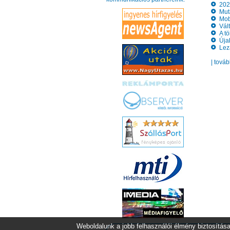
2023
Muta
Mobi
Vált
A töb
Újab
Lezá
| tová
Weboldalunk a jobb felhasználói élmény biztosítása