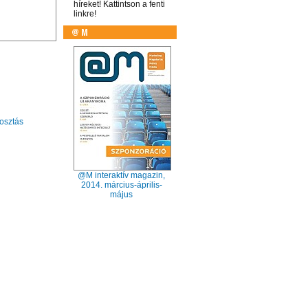
híreket! Kattintson a fenti
linkre!
sztás
@M interaktív magazin,
2014. március-április-
május