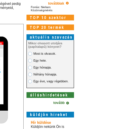
továbbiak
tségével pedig
Forrás: Nielsen
dményeid,
Közönségmérés
Mikor olvasott utoljára
(papíralapú) könyvet?
Most is olvasok.
Egy hete.
Egy hónapja.
Néhány hónapja.
Egy éve, vagy régebben.
tovább
Hír küldése
Küldjön nekünk Ön is