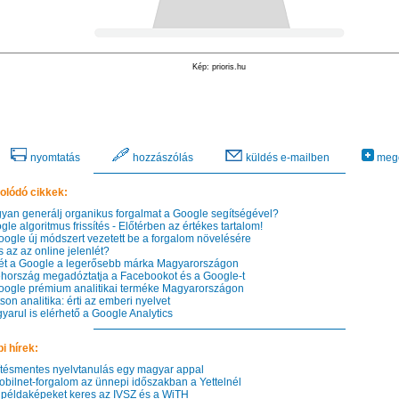
Kép: prioris.hu
nyomtatás
hozzászólás
küldés e-mailben
mego
olódó cikkek:
an generálj organikus forgalmat a Google segítségével?
e algoritmus frissítés - Előtérben az értékes tartalom!
ogle új módszert vezetett be a forgalom növelésére
 az az online jelenlét?
t a Google a legerősebb márka Magyarországon
ország megadóztatja a Facebookot és a Google-t
ogle prémium analitikai terméke Magyarországon
n analitika: érti az emberi nyelvet
arul is elérhető a Google Analytics
i hírek:
tésmentes nyelvtanulás egy magyar appal
bilnet-forgalom az ünnepi időszakban a Yettelnél
példaképeket keres az IVSZ és a WiTH