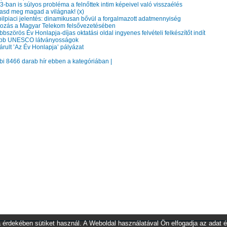
-ban is súlyos probléma a felnőttek intim képeivel való visszaélés
sd meg magad a világnak! (x)
lpiaci jelentés: dinamikusan bővül a forgalmazott adatmennyiség
ozás a Magyar Telekom felsővezetésében
bszörös Év Honlapja-díjas oktatási oldal ingyenes felvételi felkészítőt indít
b UNESCO látványosságok
rult ’Az Év Honlapja’ pályázat
bbi 8466 darab hír ebben a kategóriában |
 érdekében sütiket használ. A Weboldal használatával Ön elfogadja az adat é