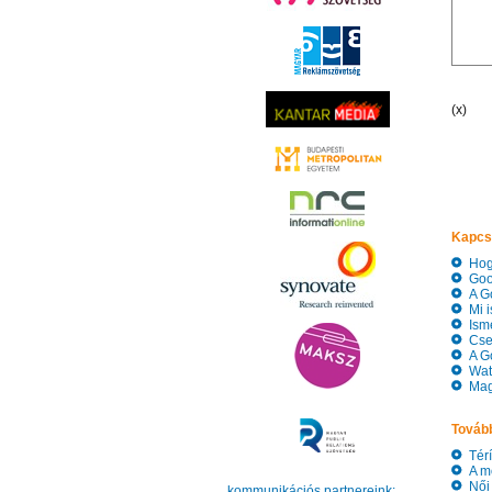
(x)
Kapcs
Hogy
Googl
A Go
Mi is
Ismé
Cseh
A Go
Watso
Magy
Tovább
Térí
A mo
Női 
kommunikációs partnereink: