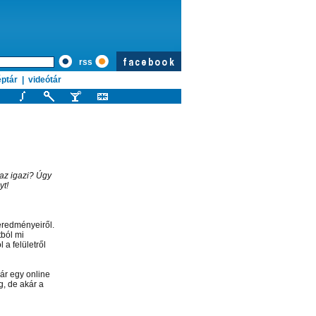
rss
ptár
|
videótár
az igazi? Úgy
yt!
eredményeiről.
tból mi
 a felületről
ár egy online
g, de akár a