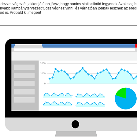
dezzel végeztél, akkor jó úton jársz, hogy pontos statisztikáid legyenek.Azok segí
nyabb kampánytervezést tudsz véghez vinni, és várhatóan jobbak lesznek az ere
id is. Próbáld ki, megéri!