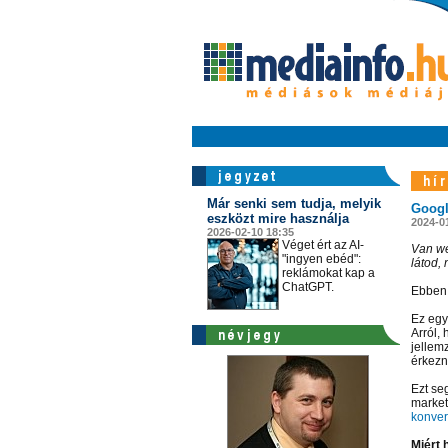
Már senki sem tudja, melyik
Google
eszközt mire használja
2024-0
2026-02-10 18:35
Véget ért az AI-
Van we
"ingyen ebéd":
látod,
reklámokat kap a
ChatGPT.
Ebben 
Ez egy
Arról,
jellemz
érkezn
Ezt se
market
konver
Miért 