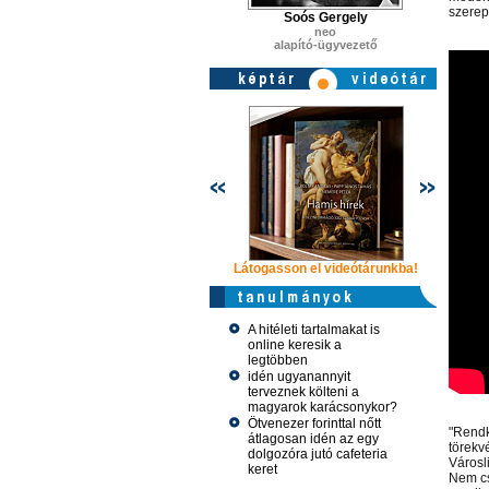
szerep
Soós Gergely
neo
alapító-ügyvezető
Látogasson el videótárunkba!
Látogasson
A hitéleti tartalmakat is
online keresik a
legtöbben
idén ugyanannyit
terveznek költeni a
magyarok karácsonykor?
Ötvenezer forinttal nőtt
"Rendk
átlagosan idén az egy
törekv
dolgozóra jutó cafeteria
Városli
keret
Nem cs