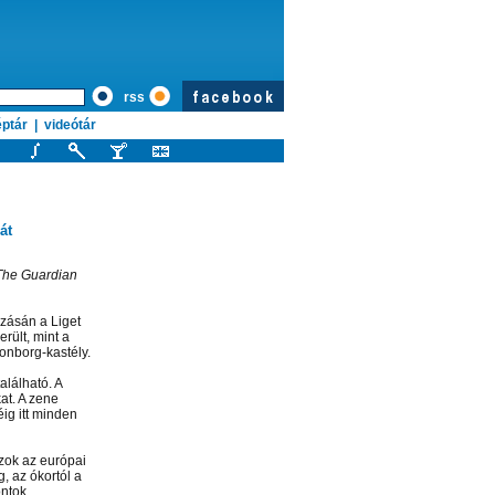
rss
ptár
|
videótár
át
 The Guardian
zásán a Liget
ült, mint a
onborg-kastély.
lálható. A
at. A zene
ig itt minden
azok az európai
, az ókortól a
ontok