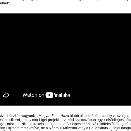
elnek.
 el videótárunkba!
Látogasson el videótárunkba!
Látogasson el videótárunkba!
ívül büszkék vagyunk a Magyar Zene Háza újabb elismerésére, amely visszaigazo
ésünk sikerét, amely már Liget projekt tervezési szakaszában egyik elsődleges célun
get, mint turisztikai attrakció kerüljön be a Budapestre érkezők "kötelező" látogatási
ak Fujimoto remekműve, de a Néprajzi Múzeum vagy a Ballonkilátó külföldi látoga