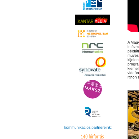
A Magy
intézm
példátl
művész
kijele
progra
kiemel
videón
itthon 
kommunikációs partnereink: