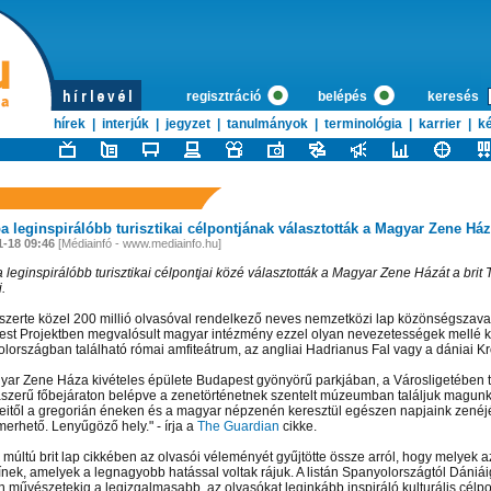
regisztráció
belépés
keresés
hírek
|
interjúk
|
jegyzet
|
tanulmányok
|
terminológia
|
karrier
|
ké
a leginspirálóbb turisztikai célpontjának választották a Magyar Zene Ház
1-18 09:46
[Médiainfó - www.mediainfo.hu]
 leginspirálóbb turisztikai célpontjai közé választották a Magyar Zene Házát a brit
.
gszerte közel 200 millió olvasóval rendelkező neves nemzetközi lap közönségszava
st Projektben megvalósult magyar intézmény ezzel olyan nevezetességek mellé ker
lországban található római amfiteátrum, az angliai Hadrianus Fal vagy a dániai Kr
yar Zene Háza kivételes épülete Budapest gyönyörű parkjában, a Városligetében ta
zerű főbejáraton belépve a zenetörténetnek szentelt múzeumban találjuk magunk
eitől a gregorián éneken és a magyar népzenén keresztül egészen napjaink zenéjé
erhető. Lenyűgöző hely." - írja a
The Guardian
cikke.
 múltú brit lap cikkében az olvasói véleményét gyűjtötte össze arról, hogy melyek 
ínek, amelyek a legnagyobb hatással voltak rájuk. A listán Spanyolországtól Dániáig
 művészetekig a legizgalmasabb, az olvasókat leginkább inspiráló kulturális célp