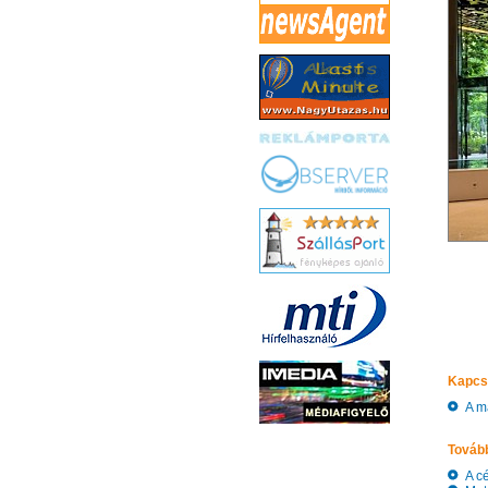
Kapcs
A ma
Tovább
A cé