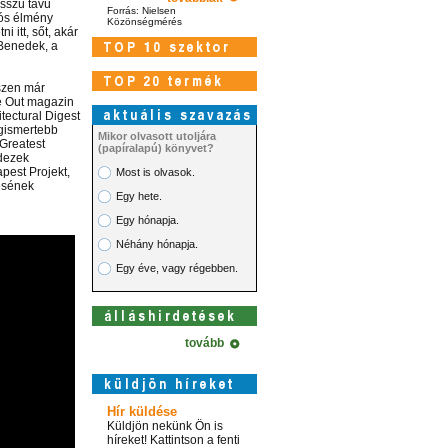
osszú távú
Forrás: Nielsen
iós élmény
Közönségmérés
 itt, sőt, akár
 Benedek, a
szen már
me Out magazin
itectural Digest
egismertebb
Mikor olvasott utoljára
Greatest
(papíralapú) könyvet?
ndezek
apest Projekt,
Most is olvasok.
tésének
Egy hete.
Egy hónapja.
Néhány hónapja.
Egy éve, vagy régebben.
tovább
Hír küldése
Küldjön nekünk Ön is
híreket! Kattintson a fenti