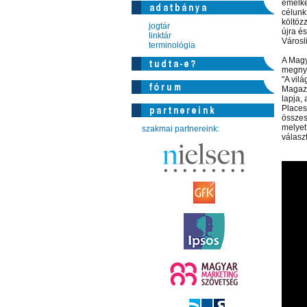
emelke
célunk
költöz
jogtár
újra é
linktár
Városli
terminológia
A Magy
megnyi
"A vilá
Magazi
lapja,
Places
összesí
melyet
szakmai partnereink:
választ