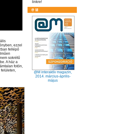
linkre!
ális
ményben, ezzel
ázban fellépő
telműen
anem sokrétű
be. A ház a
ámtalan fotón,
felületen,
@M interaktív magazin,
2014. március-április-
május