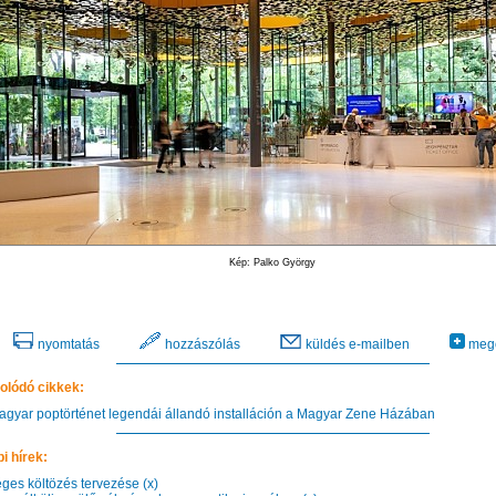
Kép: Palko György
nyomtatás
hozzászólás
küldés e-mailben
mego
olódó cikkek:
gyar poptörténet legendái állandó installáción a Magyar Zene Házában
i hírek:
ges költözés tervezése (x)