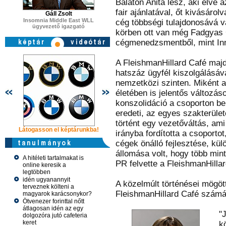
Balaton Anita lesz, aki élve a
fair ajánlatával, őt kivásárol
Gáll Zsolt
Insomnia Middle East WLL
cég többségi tulajdonosává vá
ügyvezető igazgató
körben ott van még Fadgyas 
cégmenedzsmentből, mint Inno
A FleishmanHillard Café maj
hatszáz ügyfél kiszolgálásáv
nemzetközi szinten. Miként 
életében is jelentős változáso
konszolidáció a csoporton belü
eredeti, az egyes szakterület
történt egy vezetőváltás, ami
Látogasson el képtárunkba!
Látogasson el képtárunkba!
Látogasson 
irányba fordította a csoportot
cégek önálló fejlesztése, kü
állomása volt, hogy több min
A hitéleti tartalmakat is
PR felvette a FleishmanHillar
online keresik a
legtöbben
idén ugyanannyit
A közelmúlt történései mögött
terveznek költeni a
FleishmanHillard Café számár
magyarok karácsonykor?
Ötvenezer forinttal nőtt
átlagosan idén az egy
"
dolgozóra jutó cafeteria
keret
k