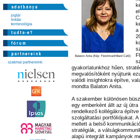
k
e
jogtár
C
linktár
k
terminológia
a
20
k
sz
F
Balaton Anita (Kép: FleishmanHillard Café)
s
szakmai partnereink:
gyakorlatunkhoz hűen, strat
megvalósítóként nyújtunk ezu
valódi insightokra építve, val
mondta Balaton Anita.
A szakember különösen büszk
egy emberként állt az új útra
rendelkező kollégákra építve 
szolgáltatási portfóliójukat. 
mellett a belső kommunikáci
stratégiák, a válságkommuni
alapú integrált kampányok me