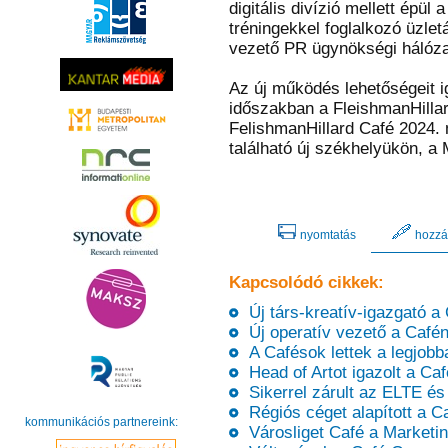
digitális divízió mellett épü
tréningekkel foglalkozó üzletá
vezető PR ügynökségi hálózat
Az új működés lehetőségeit ig
időszakban a FleishmanHillard
FelishmanHillard Café 2024. 
található új székhelyükön, a 
nyomtatás
hozzá
Kapcsolódó cikkek:
Új társ-kreatív-igazgató a
Új operatív vezető a Cafén
A Cafésok lettek a legjobb
Head of Artot igazolt a Caf
Sikerrel zárult az ELTE és
Régiós céget alapított a 
kommunikációs partnereink:
Városliget Café a Marketin