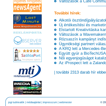
Változások a Café Commun
További hírek:
Alkotói ösztöndíjpályázatok
Új értékesítési és marketi
Elstartolt Kreativitáska k
Változások a Wavemakern
Rózsaszín kampányt indíto
Ügynökségi partnert válas
A KRQ lett a Mercedes-Be
Együtt gyúr a BioTechUSA 
Női egyenjogúságot kataliz
Az iProspect lett a Zaland
| további 2313 darab hír ebbe
jogi tudnivalók
|
médiaajánlat
|
impresszum
|
webmester
© 20