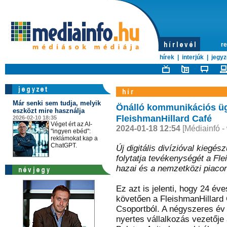
re
hírek
|
interjúk
|
jegyz
Már senki sem tudja, melyik
Önálló kommunikációs ü
eszközt mire használja
FleishmanHillard Café
2026-02-10 18:35
Véget ért az AI-
2024-01-18 12:54
[Médiainfó -
"ingyen ebéd":
reklámokat kap a
ChatGPT.
Új digitális divízióval kieg
folytatja tevékenységét a Fl
hazai és a nemzetközi piacon
Ez azt is jelenti, hogy 24 é
követően a FleishmanHillard 
Csoportból. A négyszeres é
nyertes vállalkozás vezetője 