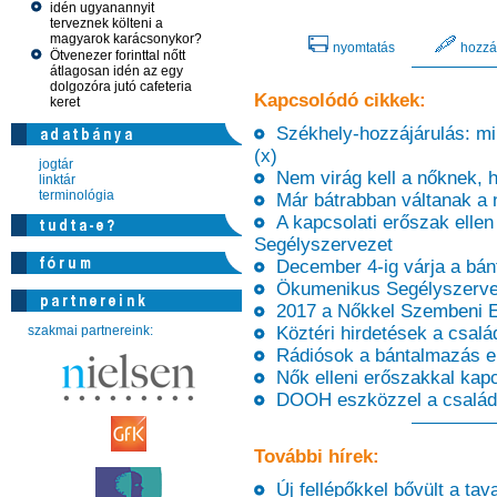
idén ugyanannyit
terveznek költeni a
magyarok karácsonykor?
nyomtatás
hozzá
Ötvenezer forinttal nőtt
átlagosan idén az egy
dolgozóra jutó cafeteria
Kapcsolódó cikkek:
keret
Székhely-hozzájárulás: mik
(x)
jogtár
Nem virág kell a nőknek,
linktár
terminológia
Már bátrabban váltanak a 
A kapcsolati erőszak elle
Segélyszervezet
December 4-ig várja a bánt
Ökumenikus Segélyszerveze
2017 a Nőkkel Szembeni E
szakmai partnereink:
Köztéri hirdetések a család
Rádiósok a bántalmazás el
Nők elleni erőszakkal kapc
DOOH eszközzel a családon
További hírek:
Új fellépőkkel bővült a tava