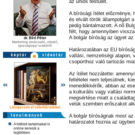
az uniós testület.
A bírósági ítélet előzménye
és elvált török állampolgárt 
pedig bántalmazott. A nő Bul
félt, hogy amennyiben vissza 
A bolgár bíróság az ügyet az 
dr. Bíró Péter
Marketing tanácsadó, oktató,
igazságügyi szakértő
Határozatában az EU bírósága f
vallási, nemzetiségi alapon, v
csoporthoz való tartozás mia
Az ítélet hozzátette: amenny
feltételei nem teljesülnek, 
menedékkérők, abban az eset
a kulturális vagy vallási nor
megsértése miatt a családtag
velük szemben erőszakot al
Látogasson el videótárunkba!
Látogasson el videótárunkba!
Látogasson e
A bolgár bíróságnak most az
határozatot hoznia az ügyben
A hitéleti tartalmakat is
online keresik a
legtöbben