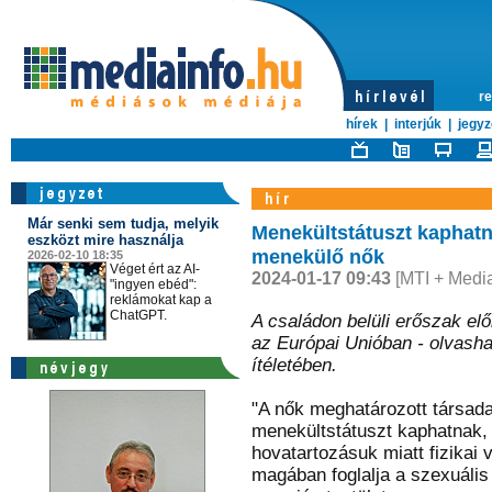
re
hírek
|
interjúk
|
jegyz
Már senki sem tudja, melyik
Menekültstátuszt kaphatna
eszközt mire használja
menekülő nők
2026-02-10 18:35
Véget ért az AI-
2024-01-17 09:43
[MTI + Media
"ingyen ebéd":
reklámokat kap a
ChatGPT.
A családon belüli erőszak el
az Európai Unióban - olvasha
ítéletében.
"A nők meghatározott társada
menekültstátuszt kaphatnak,
hovatartozásuk miatt fizikai 
magában foglalja a szexuális 