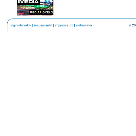
jogi tudnivalók
|
médiaajánlat
|
impresszum
|
webmester
© 20