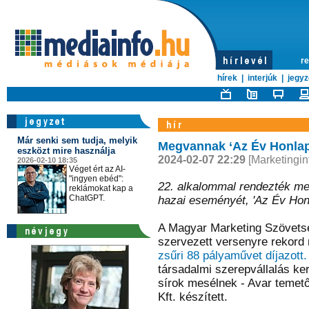
re
hírek
|
interjúk
|
jegyz
Már senki sem tudja, melyik
Megvannak ‘Az Év Honlapja
eszközt mire használja
2024-02-07 22:29
[Marketingin
2026-02-10 18:35
Véget ért az AI-
"ingyen ebéd":
22. alkalommal rendezték me
reklámokat kap a
ChatGPT.
hazai eseményét, 'Az Év Honl
A Magyar Marketing Szövetség
szervezett versenyre rekord
zsűri 88 pályaművet díjazott.
társadalmi szerepvállalás ker
sírok mesélnek - Avar temető 
Kft. készített.