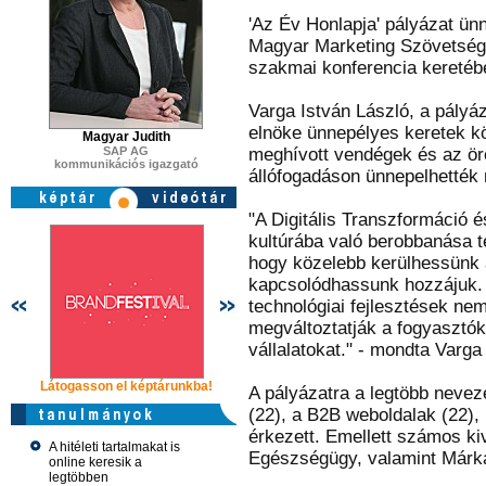
'Az Év Honlapja' pályázat ünn
Magyar Marketing Szövets
szakmai konferencia keretéb
Varga István László, a pályáz
elnöke ünnepélyes keretek köz
Magyar Judith
SAP AG
meghívott vendégek és az örö
kommunikációs igazgató
állófogadáson ünnepelhették 
"A Digitális Transzformáció és
kultúrába való berobbanása 
hogy közelebb kerülhessünk
kapcsolódhassunk hozzájuk. A
technológiai fejlesztések ne
megváltoztatják a fogyasztók 
vállalatokat." - mondta Varga 
Látogasson el képtárunkba!
Látogasson el képtárunkba!
Látogasson 
A pályázatra a legtöbb nevez
(22), a B2B weboldalak (22), 
érkezett. Emellett számos ki
A hitéleti tartalmakat is
Egészségügy, valamint Márkas
online keresik a
legtöbben