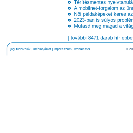
Térítésmentes nyelvtanulá
A mobilnet-forgalom az ünn
Női példaképeket keres az
2023-ban is súlyos probléma
Mutasd meg magad a világ
| további 8471 darab hír ebbe
jogi tudnivalók
|
médiaajánlat
|
impresszum
|
webmester
© 20