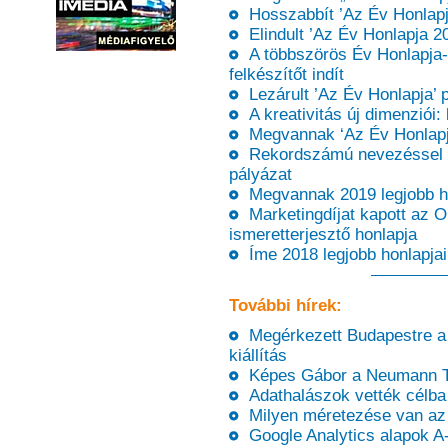
Hosszabbít ’Az Év Honlapja
Elindult ’Az Év Honlapja 202
A többszörös Év Honlapja-dí
felkészítőt indít
Lezárult ’Az Év Honlapja’ 
A kreativitás új dimenziói: 
Megvannak ‘Az Év Honlapja’
Rekordszámú nevezéssel zár
pályázat
Megvannak 2019 legjobb ho
Marketingdíjat kapott az 
ismeretterjesztő honlapja
Íme 2018 legjobb honlapjai
További hírek:
Megérkezett Budapestre a 
kiállítás
Képes Gábor a Neumann Tá
Adathalászok vették célba 
Milyen méretezése van az 
Google Analytics alapok A-t