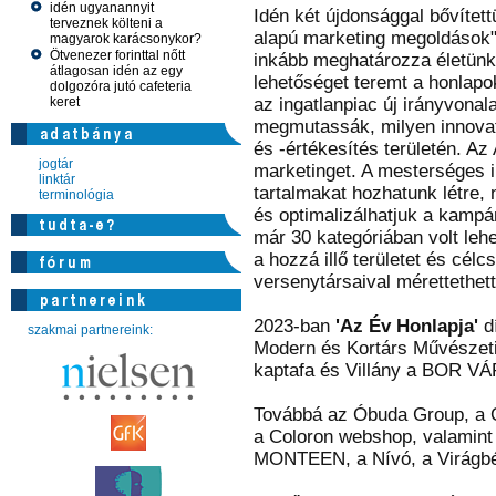
idén ugyanannyit
Idén két újdonsággal bővítettü
terveznek költeni a
alapú marketing megoldások". 
magyarok karácsonykor?
Ötvenezer forinttal nőtt
inkább meghatározza életünk m
átlagosan idén az egy
lehetőséget teremt a honlap
dolgozóra jutó cafeteria
keret
az ingatlanpiac új irányvonala
megmutassák, milyen innovat
és -értékesítés területén. Az
jogtár
marketinget. A mesterséges i
linktár
tartalmakat hozhatunk létre, 
terminológia
és optimalizálhatjuk a kamp
már 30 kategóriában volt leh
a hozzá illő területet és célc
versenytársaival mérettethet
2023-ban
'Az Év Honlapja'
dí
szakmai partnereink:
Modern és Kortárs Művészeti 
kaptafa és Villány a BOR VÁ
Továbbá az Óbuda Group, a 
a Coloron webshop, valamint
MONTEEN, a Nívó, a Virágbé