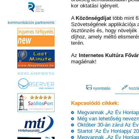
kor oktatási igényeit.
A
Közönségdíjat
több mint 6
kommunikációs partnereink:
Szövetségének applikációja a 
ösztönzés és, hogy növeljék 
díjhoz, amely méltó elismer
terén.
Az
Internetes Kultúra Fővá
magáénak!
nyomtatás
hozzá
Kapcsolódó cikkek:
Megvannak „Az Év Honlapja”
Még van lehetőség nevezni 
Október 30-án zárul Az Év 
Startol ’Az Év Honlapja’ 202
Megvannak „Az Év Honlapja”