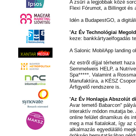
A zsűri a legjobbak közé soro
Flexi Fórumot, a Billingot és
Idén a BudapestGO, a digitáli
'Az Év Technológiai Megold
keze: bankkártyaelfogadás te
A Salonic MobilApp landing o
Az estről díjjal térhetett h
Semmelweis HELP, a Nutriversu
Spa*****. Valamint a Rossman
Manufaktúra, a KÉSZ Csoport
Árfigyelő rendszere is.
'Az Év Honlapja Abszolút dí
Avar temető Babarcon" pályáz
interaktív módon mutatja be.
online felület dinamikus és in
meg a mai fiatalokat, így az 
alkalmazás egyedülálló megkö
örökség bemutatásában példa