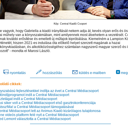
Kép: Central Kiadói Csoport
e vagyok, hogy Gabriella a kiadó irányítását nekem adja át, kevés olyan erős és ös
i műhely van a könyvszakmában, mint amilyennek most átvehetem a vezetését. C
nak további erősítése és emellett új műfajok kipróbálása. Kiemelném a Lampion 
örténetét, hiszen 2021-es indulása óta előkelő helyet szerzett magának a hazai
könyvkiadásban, és alkotóközösségéhez számtalan nagyszerű magyar szerző és ill
ozott" - mondta el Marosi László.
nyomtatás
hozzászólás
küldés e-mailben
mego
olódó cikkek:
szabású fejlesztésekkel indítja az évet a Central Médiacsoport
öndíjprogramot indít a Central Médiacsoport
zletágat indít a Central Médiacsoport
i siker volt a Central Médiacsoport első gasztrokonferenciája
tssz!Ma! a Central Médiacsoport támogatásával
ntral Médiacsoport lett az Animus Kiadó kizárólagos tulajdonosa
ne videós platform felé nyit a Central Médiacsoport
d Lemont választotta a Central Médiacsoport