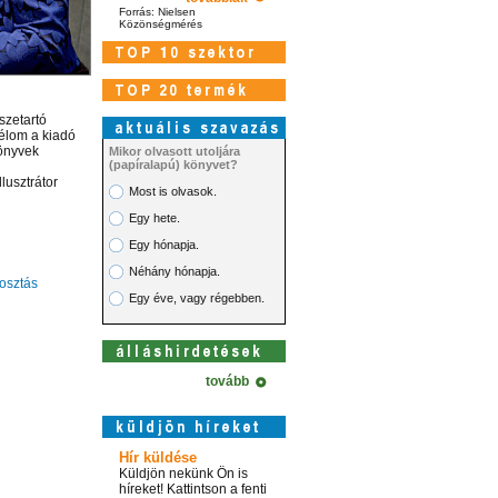
Forrás: Nielsen
Közönségmérés
szetartó
élom a kiadó
Könyvek
Mikor olvasott utoljára
(papíralapú) könyvet?
usztrátor
Most is olvasok.
Egy hete.
Egy hónapja.
Néhány hónapja.
sztás
Egy éve, vagy régebben.
tovább
Hír küldése
Küldjön nekünk Ön is
híreket! Kattintson a fenti