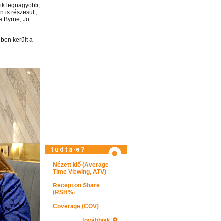
yik legnagyobb,
is részesült,
a Byrne, Jo
-ben került a
Látogasson el képtárunkba!
Nézett idő (Average
Time Viewing, ATV)
Reception Share
(RSH%)
Coverage (COV)
továbbiak