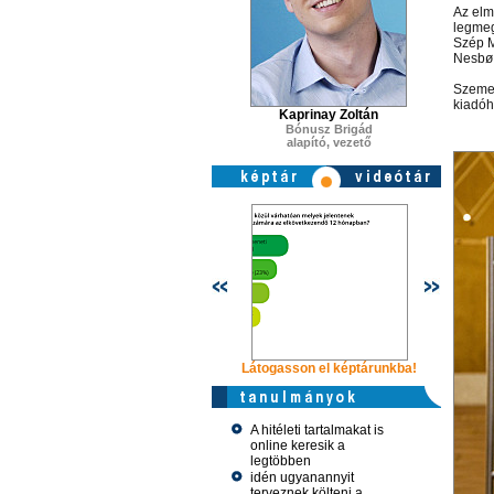
Az elm
legmeg
Szép M
Nesbø 
Szemer
kiadóh
Kaprinay Zoltán
Bónusz Brigád
alapító, vezető
Látogasson el képtárunkba!
Látogasso
A hitéleti tartalmakat is
online keresik a
legtöbben
idén ugyanannyit
terveznek költeni a