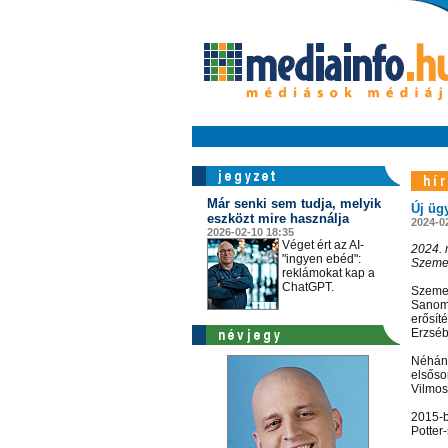
Már senki sem tudja, melyik
Új üg
eszközt mire használja
2024-0
2026-02-10 18:35
Véget ért az AI-
2024. 
"ingyen ebéd":
Szemer
reklámokat kap a
ChatGPT.
Szemer
Sanoma
erősít
Erzsébe
Néhány
elsőso
Vilmos
2015-b
Potter-