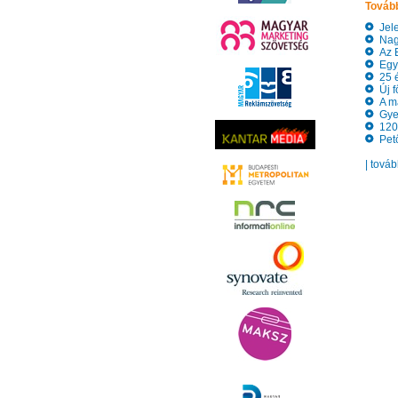
Tovább
Jele
Nagy
Az EU
Együ
25 é
Új f
A ma
Gyer
120 
Pető
| tová