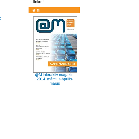
linkre!
t
@M interaktív magazin,
2014. március-április-
május