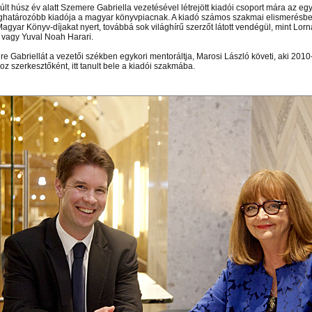
últ húsz év alatt Szemere Gabriella vezetésével létrejött kiadói csoport mára az eg
határozóbb kiadója a magyar könyvpiacnak. A kiadó számos szakmai elismerésben 
agyar Könyv-díjakat nyert, továbbá sok világhírű szerzőt látott vendégül, mint Lorn
vagy Yuval Noah Harari.
e Gabriellát a vezetői székben egykori mentoráltja, Marosi László követi, aki 2010
oz szerkesztőként, itt tanult bele a kiadói szakmába.
n el képtárunkba!
Látogasson el képtárunkba!
Látogasson el képtárunkba!