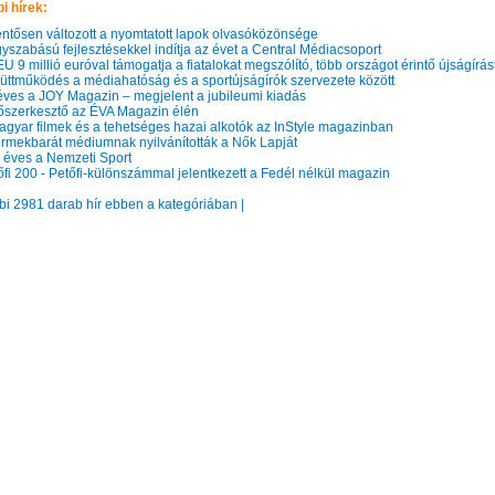
i hírek:
ntősen változott a nyomtatott lapok olvasóközönsége
szabású fejlesztésekkel indítja az évet a Central Médiacsoport
 9 millió euróval támogatja a fiatalokat megszólító, több országot érintő újságírás
ttműködés a médiahatóság és a sportújságírók szervezete között
ves a JOY Magazin – megjelent a jubileumi kiadás
őszerkesztő az ÉVA Magazin élén
gyar filmek és a tehetséges hazai alkotók az InStyle magazinban
mekbarát médiumnak nyilvánították a Nők Lapját
éves a Nemzeti Sport
fi 200 - Petőfi-különszámmal jelentkezett a Fedél nélkül magazin
bbi 2981 darab hír ebben a kategóriában |