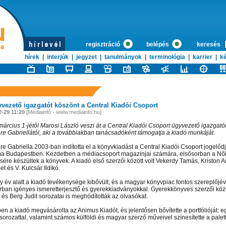
regisztráció
belépés
keresés
hírek
|
interjúk
|
jegyzet
|
tanulmányok
|
terminológia
|
karrier
|
ké
yvezető igazgatót köszönt a Central Kiadói Csoport
2-29 11:20
[Médiainfó - www.mediainfo.hu]
március 1-jétől Marosi László veszi át a Central Kiadói Csoport ügyvezető igazgatói
e Gabriellától, aki a továbbiakban tanácsadóként támogatja a kiadó munkáját.
e Gabriella 2003-ban indította el a könyvkiadást a Central Kiadói Csoport jogelőd
 Budapestben. Kezdetben a médiacsoport magazinjai számára, elsősorban a Nő
ésére készültek a könyvek. A kiadó első szerzői között volt Vekerdy Tamás, Kriston A
t és V. Kulcsár Ildikó.
 év alatt a kiadó tevékenysége kibővült, és a magyar könyvpiac fontos szereplőjévé
rban igényes ismeretterjesztő és gyerekkiadványokkal. Gyerekkönyves szerzői közü
 és Berg Judit sorozatai is meghódították az olvasókat.
en a kiadó megvásárolta az Animus Kiadót, és jelentősen bővítette a portfólióját: e
sorozattal, valamint számos külföldi és magyar szerző műveivel színesítette a palett