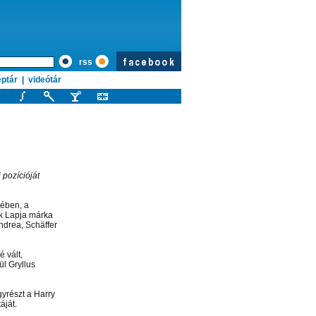
rss
ptár
|
videótár
 pozícióját
jében, a
k Lapja márka
ndrea, Schäffer
 vált,
l Gryllus
gyrészt a Harry
áját.