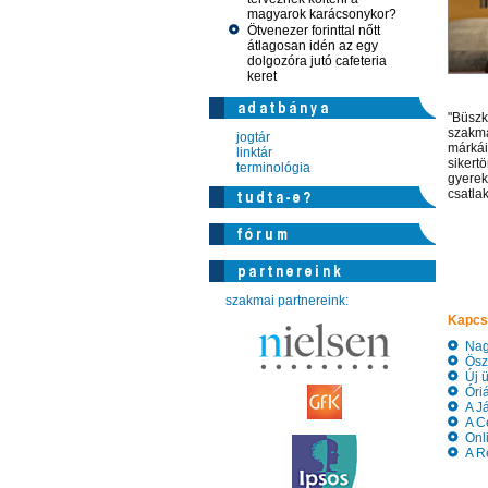
magyarok karácsonykor?
Ötvenezer forinttal nőtt
átlagosan idén az egy
dolgozóra jutó cafeteria
keret
"Büszk
szakma
jogtár
márkái
linktár
sikert
terminológia
gyerek
csatlak
szakmai partnereink:
Kapcs
Nagy
Öszt
Új ü
Óriás
A Já
A Ce
Onli
A Re