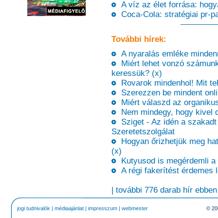
A víz az élet forrása: hog
Coca-Cola: stratégiai pr-pa
További hírek:
A nyaralás emléke mindenna
Miért lehet vonzó számunkra
keressük? (x)
Rovarok mindenhol! Mit teh
Szerezzen be mindent onli
Miért válaszd az organikus
Nem mindegy, hogy kivel do
Sziget - Az idén a szakadt s
Szeretetszolgálat
Hogyan őrizhetjük meg hat
(x)
Kutyusod is megérdemli a m
A régi fakerítést érdemes 
| további 776 darab hír ebben
jogi tudnivalók
|
médiaajánlat
|
impresszum
|
webmester
© 20