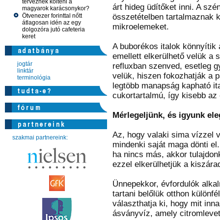
terveznek költeni a
árt hideg üdítőket inni. A s
magyarok karácsonykor?
Ötvenezer forinttal nőtt
összetételben tartalmaznak k
átlagosan idén az egy
mikroelemeket.
dolgozóra jutó cafeteria
keret
A buborékos italok könnyítik 
emellett elkerülhető velük a
jogtár
refluxban szenved, esetleg 
linktár
velük, hiszen fokozhatják a 
terminológia
legtöbb manapság kapható it
cukortartalmú, így kisebb az
Mérlegeljünk, és igyunk ele
Az, hogy valaki sima vízzel 
szakmai partnereink:
mindenki saját maga dönti el
ha nincs más, akkor tulajdon
ezzel elkerülhetjük a kiszára
Ünnepekkor, évfordulók alka
tartani belőlük otthon különf
választhatja ki, hogy mit inn
ásványvíz, amely citromlevet