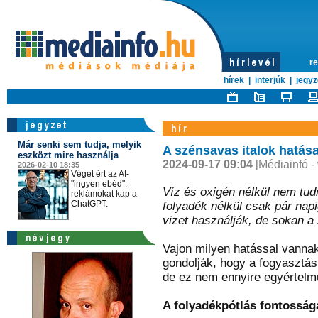
re
hírek
|
interjúk
|
jegyz
Már senki sem tudja, melyik
A szénsavas italok hatás
eszközt mire használja
2024-09-17 09:04
[Médiainfó -
2026-02-10 18:35
Véget ért az AI-
"ingyen ebéd":
Víz és oxigén nélkül nem tudn
reklámokat kap a
ChatGPT.
folyadék nélkül csak pár nap
vizet használják, de sokan a 
Vajon milyen hatással vanna
gondolják, hogy a fogyasztás
de ez nem ennyire egyértelm
A folyadékpótlás fontosság