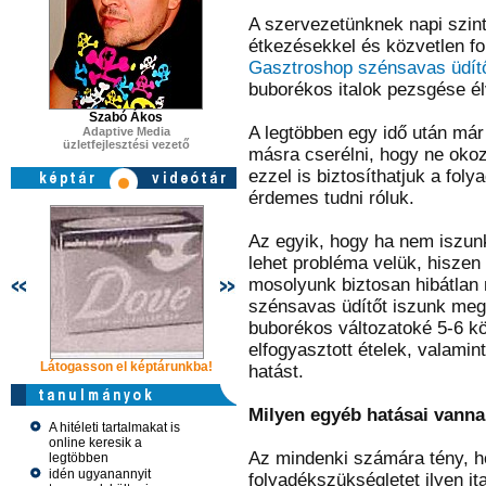
A szervezetünknek napi szint
étkezésekkel és közvetlen fo
Gasztroshop szénsavas üdít
buborékos italok pezsgése él
Szabó Ákos
A legtöbben egy idő után már
Adaptive Media
üzletfejlesztési vezető
másra cserélni, hogy ne oko
ezzel is biztosíthatjuk a fol
érdemes tudni róluk.
Az egyik, hogy ha nem iszun
lehet probléma velük, hiszen
mosolyunk biztosan hibátlan
szénsavas üdítőt iszunk meg.
buborékos változatoké 5-6 kö
elfogyasztott ételek, valami
Látogasson el képtárunkba!
Látogasson el képtárunkba!
Látogasson 
hatást.
Milyen egyéb hatásai vanna
A hitéleti tartalmakat is
online keresik a
Az mindenki számára tény, h
legtöbben
idén ugyanannyit
folyadékszükségletet ilyen it