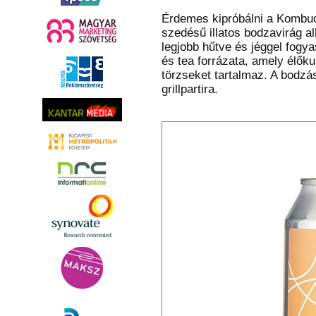
Érdemes kipróbálni a Kombuc
szedésű illatos bodzavirág al
legjobb hűtve és jéggel fogy
és tea forrázata, amely élőku
törzseket tartalmaz. A bodzás
grillpartira.