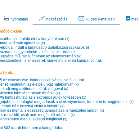
nyomtatás
hozzászólás
küldés e-mailben
mego
olódó cikkek:
seriborsó: tápláló étel a konyhánkban (x)
ag, a fáraók ajándéka (x)
eboldal indult a tudatosabb táplálkozási szokásokról
áznának a gyerekekre az élelmiszer-óriások
egyértelmű, mit állíthatnak az élelmiszermárkák
gészségtelen élelmiszerek marketingje ellen kampányolnak
i hírek:
az olvasás éve: kalandos kihívásra invitál a Libri
lehet megtalálni az életcélunkat hatékonyan (x)
kedj meg a kifinomult órák világával (x)
esetek többsége otthon történik (x)
h fontos mutató az elektromos autók töltésében (x)
gújabb technológiai megoldások a címkenyomtatás területén is megjelentek! (x)
trendi házi koszttal etetni a kutyát? (x)
zikai és mentális egészség támogatása természetes módon (x)
s rossz idő, csak nem megfelelő ruházat! (x)
ervezheted meg a lakásod felújítását (x)
bbi 802 darab hír ebben a kategóriában |