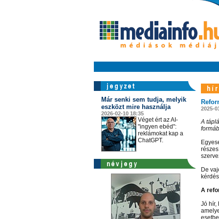
Már senki sem tudja, melyik
Refor
eszközt mire használja
2025-0
2026-02-10 18:35
Véget ért az AI-
A tápl
"ingyen ebéd":
formáb
reklámokat kap a
ChatGPT.
Egyese
részes
szerve
De vaj
kérdés
A refo
Jó hír,
amelye
esetbe