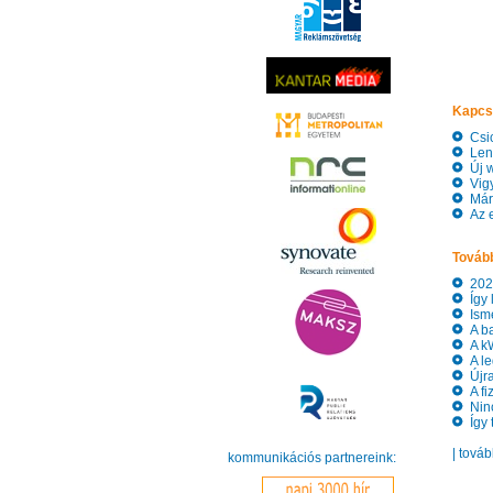
Kapcs
Csic
Lenm
Új w
Vigy
Már 
Az e
Tovább
2025 
Így 
Ismer
A bal
A kW
A le
Újra 
A fi
Ninc
Így t
| tová
kommunikációs partnereink: