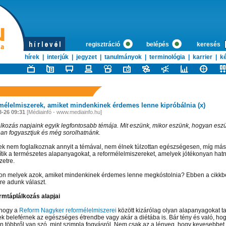
regisztráció
belépés
keresés
hírek
|
interjúk
|
jegyzet
|
tanulmányok
|
terminológia
|
karrier
|
ké
mélelmiszerek, amiket mindenkinek érdemes lenne kipróbálnia (x)
3-26 09:31
[Médiainfó - www.mediainfo.hu]
álkozás napjaink egyik legfontosabb témája. Mit eszünk, mikor eszünk, hogyan esz
an fogyasztjuk és még sorolhatnánk.
k nem foglalkoznak annyit a témával, nem élnek túlzottan egészségesen, míg má
ítik a természetes alapanyagokat, a reformélelmiszereket, amelyek jótékonyan hat
zetre.
on melyek azok, amiket mindenkinek érdemes lenne megkóstolnia? Ebben a cikkbe
re adunk választ.
rmtáplálkozás alapjai
 hogy a
Reform Nagyker reformélelmiszerei
között kizárólag olyan alapanyagokat ta
k beleférnek az egészséges étrendbe vagy akár a diétába is. Bár tény és való, ho
n többről van szó, mint szimpla fogyásról. Nem csak az a lényeg, hogy kevesebbe