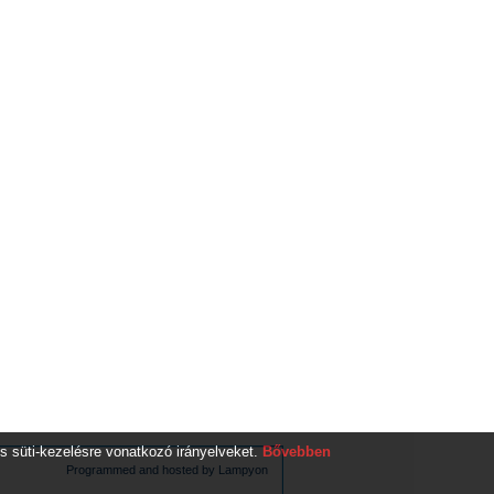
s süti-kezelésre vonatkozó irányelveket.
Bővebben
Programmed and hosted by Lampyon