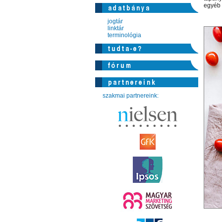
egyéb 
jogtár
linktár
terminológia
szakmai partnereink: