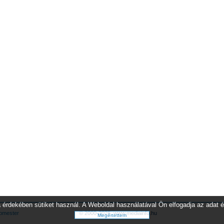
 érdekében sütiket használ. A Weboldal használatával Ön elfogadja az adat é
bmester
© 2000-2026.
www.mediainfo.hu