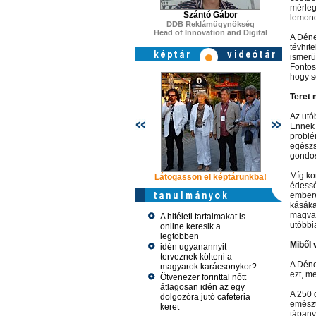
mérleg
Szántó Gábor
lemond
DDB Reklámügynökség
Head of Innovation and Digital
A Déne
tévhit
ismerü
Fontos
hogy s
Teret 
Az utó
Ennek 
problé
egészs
gondos
Míg ko
Látogasson el képtárunkba!
Látogasso
édesség
emberek
kásákat
magvak
A hitéleti tartalmakat is
utóbbia
online keresik a
legtöbben
Miből 
idén ugyanannyit
terveznek költeni a
A Déne
magyarok karácsonykor?
ezt, m
Ötvenezer forinttal nőtt
átlagosan idén az egy
A 250 
dolgozóra jutó cafeteria
emészt
keret
tápany