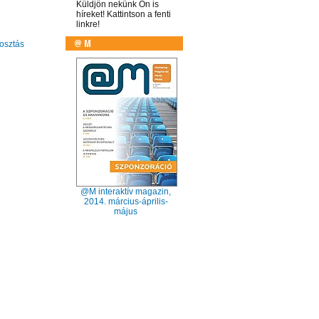
Küldjön nekünk Ön is
híreket! Kattintson a fenti
linkre!
sztás
@M interaktív magazin,
2014. március-április-
május