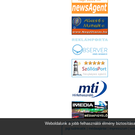
Weboldalunk a jobb felhasználói élmény biztosítása
jogi tudnivalók
|
médiaajánlat
|
impresszum
|
we