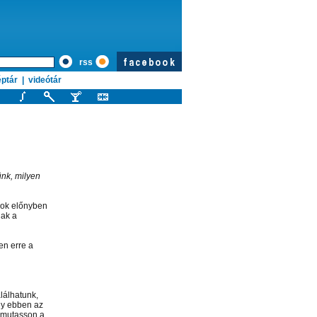
rss
ptár
|
videótár
ünk, milyen
sok előnyben
nak a
n erre a
lálhatunk,
gy ebben az
t mutasson a