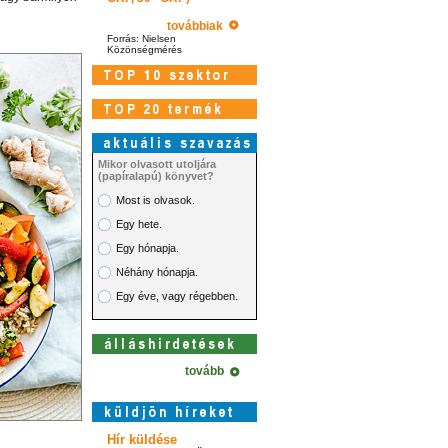
továbbiak
Forrás: Nielsen
Közönségmérés
Mikor olvasott utoljára
(papíralapú) könyvet?
Most is olvasok.
Egy hete.
Egy hónapja.
Néhány hónapja.
Egy éve, vagy régebben.
tovább
Hír küldése