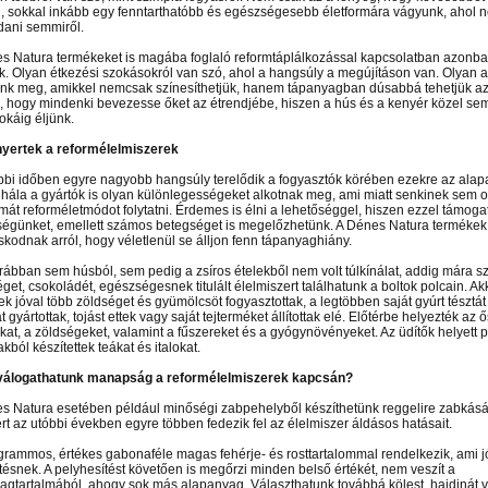
, sokkal inkább egy fenntarthatóbb és egészségesebb életformára vágyunk, ahol n
ani semmiről.
s Natura termékeket is magába foglaló reformtáplálkozással kapcsolatban azonb
ek. Olyan étkezési szokásokról van szó, ahol a hangsúly a megújításon van. Olyan
nk meg, amikkel nemcsak színesíthetjük, hanem tápanyagban dúsabbá tehetjük az
, hogy mindenki bevezesse őket az étrendjébe, hiszen a hús és a kenyér közel se
okáig éljünk.
nyertek a reformélelmiszerek
bbi időben egyre nagyobb hangsúly terelődik a fogyasztók körében ezekre az ala
hála a gyártók is olyan különlegességeket alkotnak meg, ami miatt senkinek sem 
mát reforméletmódot folytatni. Érdemes is élni a lehetőséggel, hiszen ezzel támoga
égünket, emellett számos betegséget is megelőzhetünk. A Dénes Natura termékek 
kodnak arról, hogy véletlenül se álljon fenn tápanyaghiány.
rábban sem húsból, sem pedig a zsíros ételekből nem volt túlkínálat, addig mára s
n el képtárunkba!
Látogasson el képtárunkba!
Látogasson el képtárunkba!
et, csokoládét, egészségesnek titulált élelmiszert találhatunk a boltok polcain. Akk
 jóval több zöldséget és gyümölcsöt fogyasztottak, a legtöbben saját gyúrt tésztát 
 gyártottak, tojást ettek vagy saját tejterméket állítottak elé. Előtérbe helyezték az 
at, a zöldségeket, valamint a fűszereket és a gyógynövényeket. Az üdítők helyett 
kból készítettek teákat és italokat.
válogathatunk manapság a reformélelmiszerek kapcsán?
s Natura esetében például minőségi zabpehelyből készíthetünk reggelire zabkását. 
ert az utóbbi években egyre többen fedezik fel az élelmiszer áldásos hatásait.
grammos, értékes gabonaféle magas fehérje- és rosttartalommal rendelkezik, ami jó
ésnek. A pelyhesítést követően is megőrzi minden belső értékét, nem veszít a
agtartalmából, ahogy sok más alapanyag. Választhatunk továbbá kölest, hajdinát 