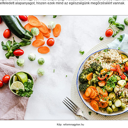
elfeledett alapanyagot, hiszen ezek mind az egészségünk megőrzéséért vannak.
Kép: reformnagyker.hu