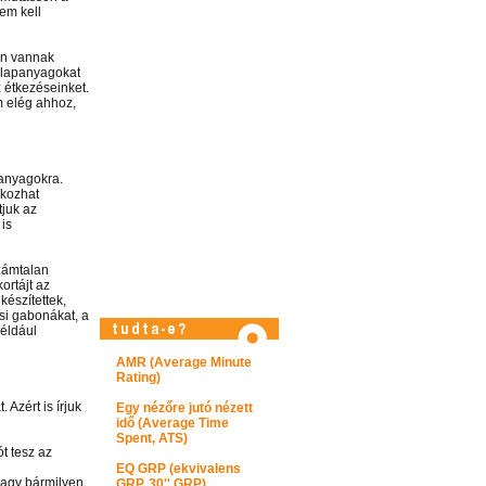
em kell
an vannak
 alapanyagokat
 étkezéseinket.
m elég ahhoz,
panyagokra.
okozhat
tjuk az
is
zámtalan
Látogasson el képtárunkba!
ortájt az
készítettek,
ősi gabonákat, a
például
AMR (Average Minute
Rating)
Azért is írjuk
Egy nézőre jutó nézett
idő (Average Time
Spent, ATS)
t tesz az
EQ GRP (ekvivalens
vagy bármilyen
GRP, 30'' GRP)