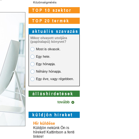
Közönségmérés
Mikor olvasott utoljára
(papíralapú) könyvet?
Most is olvasok.
Egy hete.
Egy hónapja.
Néhány hónapja.
Egy éve, vagy régebben.
tovább
Hír küldése
Küldjön nekünk Ön is
híreket! Kattintson a fenti
linkre!