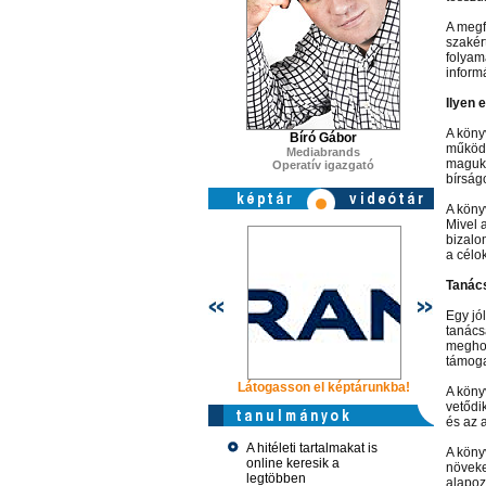
A megf
szakér
folyam
inform
Ilyen 
A köny
Bíró Gábor
működé
Mediabrands
maguk 
Operatív igazgató
bírság
A köny
Mivel 
bizalo
a célo
Tanác
Egy jó
tanács
meghoz
támoga
Látogasson el képtárunkba!
Látogasso
A köny
vetődi
és az 
A hitéleti tartalmakat is
A köny
online keresik a
növeke
legtöbben
alapoz