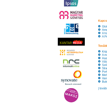
Kapcs
Glob
Amer
A há
A Pr
Tovább
Kript
A me
Hasz
Vála
Szék
Stra
Port
Mely
Van,
Buka
| tová