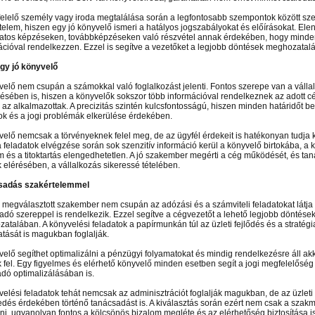
elelő személy vagy iroda megtalálása során a legfontosabb szempontok között sze
telem, hiszen egy jó könyvelő ismeri a hatályos jogszabályokat és előírásokat. Ele
atos képzéseken, továbbképzéseken való részvétel annak érdekében, hogy mind
ációval rendelkezzen. Ezzel is segítve a vezetőket a legjobb döntések meghozatal
egy jó könyvelő
velő nem csupán a számokkal való foglalkozást jelenti. Fontos szerepe van a vállal
sében is, hiszen a könyvelők sokszor több információval rendelkeznek az adott cé
az alkalmazottak. A precizitás szintén kulcsfontosságú, hiszen minden határidőt be k
ok és a jogi problémák elkerülése érdekében.
velő nemcsak a törvényeknek felel meg, de az ügyfél érdekeit is hatékonyan tudja k
a feladatok elvégzése során sok szenzitív információ kerül a könyvelő birtokába, a 
m és a titoktartás elengedhetetlen. A jó szakember megérti a cég működését, és tan
k elérésében, a vállalkozás sikeressé tételében.
sadás szakértelemmel
l megválasztott szakember nem csupán az adózási és a számviteli feladatokat látja 
adó szereppel is rendelkezik. Ezzel segítve a cégvezetőt a lehető legjobb döntése
atalában. A könyvelési feladatok a papírmunkán túl az üzleti fejlődés és a stratégi
tását is magukban foglalják.
n el képtárunkba!
Látogasson el képtárunkba!
Látogasson el képtárunkba!
velő segíthet optimalizálni a pénzügyi folyamatokat és mindig rendelkezésre áll ak
k fel. Egy figyelmes és elérhető könyvelő minden esetben segít a jogi megfelelőség
adó optimalizálásában is.
velési feladatok tehát nemcsak az adminisztrációt foglalják magukban, de az üzleti 
dés érdekében történő tanácsadást is. A kiválasztás során ezért nem csak a szakma
ni, ugyanolyan fontos a kölcsönös bizalom megléte és az elérhetőség biztosítása is