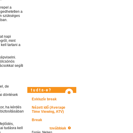
repel a
ngedhetetlen a
en szükséges
ában.
at napi
gről, mint
ell tartani a
épviselni.
kölcsönös
ácsokkal segíti
el, de
k
ai döntések
Exkluzív break
Látogasson el képtárunkba!
kor, ha kérdés
Nézett idő (Average
 biztosításában
Time Viewing, ATV)
Break
fejlődés,
i tudásra kell
továbbiak
.
Forrás: Nielsen