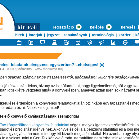
regisztráció
belépés
keresés
hírek
|
interjúk
|
jegyzet
|
tanulmányok
|
terminológia
|
karrier
|
ké
elési feladatok elvégzése egyszerűen? Lehetséges! (x)
3-31 09:09
[Médiainfó - www.mediainfo.hu]
kben gyakran számolnak be visszaélésekről, adócsalásról, különféle bírságok kivet
ek jó része szándékos, bizony az is előfordulhat, hogy figyelmetlenségből vagy sz
ban jöttek létre végzetes hibák a könyvelésben, amelyek aztán igen sok hátrányt o
.
lkerülése érdekében a könyvelési feladatokat ajánlott inkább egy tapasztalt és me
lőirodára bízni. Nézzük meg, miért!
elelő könyvelő kiválasztásának szempontjai
-Tax könyvelőiroda könyvelési feladatokat
végez, melyek igencsak széleskörűek - s
ságot és precizitást igényelnek. A könyvelés célja a pénzügyi stabilitás és a jogi m
ítása, így egyáltalán nem mindegy, kit bízunk meg a feladattal. Ha azonban egy olya
k le a voksot, mint a Gert-Tax könyvelőiroda, garantáltan nem érhet minket csalódás