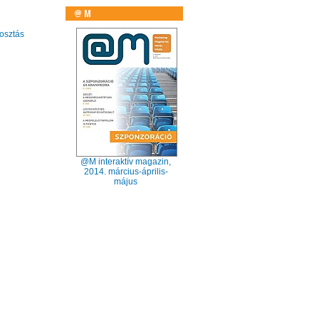
sztás
@M interaktív magazin,
2014. március-április-
május