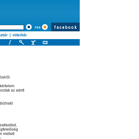
rss
ptár
|
videótár
éséről.
akértelem
koztak az adott
gbízható
zaktudást,
egfelelőség
n mellett
.