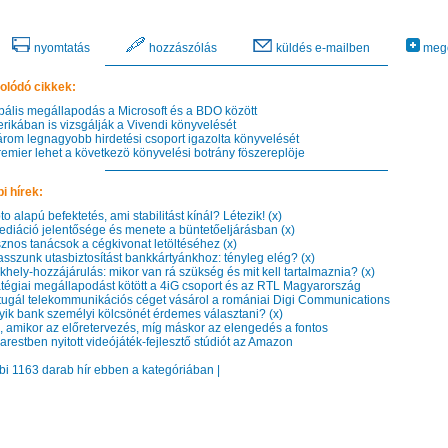
nyomtatás
hozzászólás
küldés e-mailben
mego
olódó cikkek:
ális megállapodás a Microsoft és a BDO között
ikában is vizsgálják a Vivendi könyvelését
rom legnagyobb hirdetési csoport igazolta könyvelését
emier lehet a következö könyvelési botrány föszereplöje
i hírek:
o alapú befektetés, ami stabilitást kínál? Létezik! (x)
diáció jelentősége és menete a büntetőeljárásban (x)
nos tanácsok a cégkivonat letöltéséhez (x)
sszunk utasbiztosítást bankkártyánkhoz: tényleg elég? (x)
hely-hozzájárulás: mikor van rá szükség és mit kell tartalmaznia? (x)
tégiai megállapodást kötött a 4iG csoport és az RTL Magyarország
ugál telekommunikációs céget vásárol a romániai Digi Communications
ik bank személyi kölcsönét érdemes választani? (x)
 amikor az előretervezés, míg máskor az elengedés a fontos
restben nyitott videójáték-fejlesztő stúdiót az Amazon
bbi 1163 darab hír ebben a kategóriában |