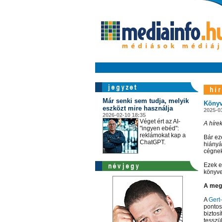
Már senki sem tudja, melyik
Könyv
eszközt mire használja
2025-0
2026-02-10 18:35
Véget ért az AI-
A híre
"ingyen ebéd":
reklámokat kap a
Bár ez
ChatGPT.
hiányá
cégnek
Ezek e
könyve
A megf
A
Gert
pontos
biztos
tesszü