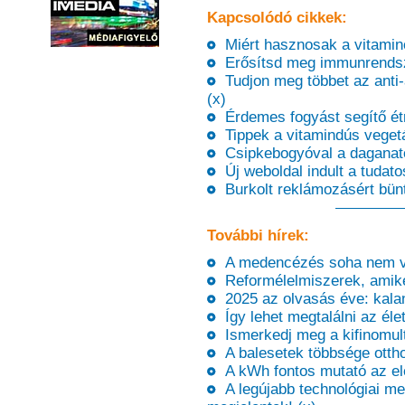
Kapcsolódó cikkek:
Miért hasznosak a vitamino
Erősítsd meg immunrendsz
Tudjon meg többet az anti-
(x)
Érdemes fogyást segítő étr
Tippek a vitamindús vegetá
Csipkebogyóval a daganato
Új weboldal indult a tudato
Burkolt reklámozásért bünt
További hírek:
A medencézés soha nem vol
Reformélelmiszerek, amiket
2025 az olvasás éve: kaland
Így lehet megtalálni az éle
Ismerkedj meg a kifinomult 
A balesetek többsége otthon
A kWh fontos mutató az ele
A legújabb technológiai me