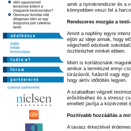
idén ugyanannyit
amik a nyirokrendszer és a vé
terveznek költeni a
könnyebben veszi fel a harco
magyarok karácsonykor?
Ötvenezer forinttal nőtt
átlagosan idén az egy
Rendszeres mozgás a testi-
dolgozóra jutó cafeteria
keret
Amint a napfény egyre intenz
eljön az ideje annak, hogy e
jogtár
végezhető edzések sokoldalú
linktár
ösztönözhet minket ebben.
terminológia
Miért is korlátoznánk magunk
amikor a természet ennyi cso
túrázásról, futásról vagy egy
hogy aktív időtöltés legyen.
szakmai partnereink:
A szabadban végzett testmo
erősítéséhez és a stressz cs
emellett javítja a közérzetet 
Pozitívabb hozzáállás a m
A tavasz érkeztével érdemes