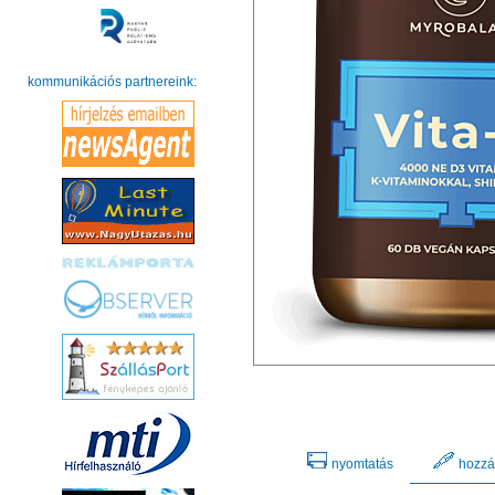
kommunikációs partnereink:
nyomtatás
hozzá