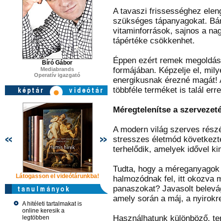
A tavaszi frissességhez ele
szükséges tápanyagokat. Bár
vitaminforrások, sajnos a n
tápértéke csökkenhet.
Éppen ezért remek megoldás 
Bíró Gábor
formájában. Képzelje el, mily
Mediabrands
Operatív igazgató
energikusnak érezné magát!
többféle terméket is talál erre
Méregtelenítse a szervezeté
A modern világ szerves részé
stresszes életmód következt
terhelődik, amelyek idővel k
Tudta, hogy a méreganyagok 
Látogasson el videótárunkba!
Látogasson el videótárunkba!
Látogasson e
halmozódnak fel, itt okozva
panaszokat? Javasolt belevág
amely során a máj, a nyirokr
A hitéleti tartalmakat is
online keresik a
Használhatunk különböző, te
legtöbben