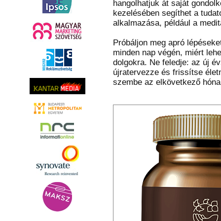
hangolhatjuk át saját gondolk
kezelésében segíthet a tudato
alkalmazása, például a medit
Próbáljon meg apró lépéseket t
minden nap végén, miért lehe
dolgokra. Ne feledje: az új é
újratervezze és frissítse éle
szembe az elkövetkező hónap