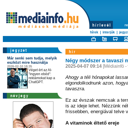
re
hírek
|
interjúk
|
jegyz
Már senki sem tudja, melyik
Négy módszer a tavaszi m
eszközt mire használja
2025-04-07 09:14
[Médiainfó -
2026-02-10 18:35
Véget ért az AI-
"ingyen ebéd":
Ahogy a téli hónapokat lassa
reklámokat kap a
ChatGPT.
elgondolkodnunk azon, hogyan 
tavaszra.
Ez az évszak nemcsak a ter
is az ideje lehet. Nézzünk n
frissebben, energiával telve
A vitaminok éltető ereje