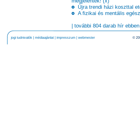
megjelentek! (x)
Újra trendi házi koszttal et
A fizikai és mentális egé
| további 804 darab hír ebben
jogi tudnivalók
|
médiaajánlat
|
impresszum
|
webmester
© 20