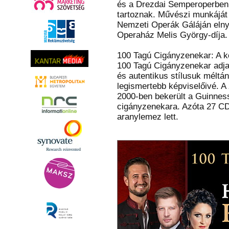
és a Drezdai Semperoperben 
tartoznak. Művészi munkáját
Nemzeti Operák Gáláján elnye
Operaház Melis György-díja.
100 Tagú Cigányzenekar: A ko
100 Tagú Cigányzenekar adja
és autentikus stílusuk méltán
legismertebb képviselőivé. A
2000-ben bekerült a Guinnes
cigányzenekara. Azóta 27 CD-
aranylemez lett.