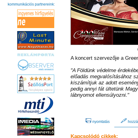
kommunikációs partnereink:
A koncert szervezője a Green
"A Földünk védelme érdekébe
előadás megvalósításához sz
kiszámítjuk az adott esemén
pedig annyi fát ültetünk Mag
lábnyomot ellensúlyozni."
nyomtatás
hozzá
Kapcsolódó cikkek: