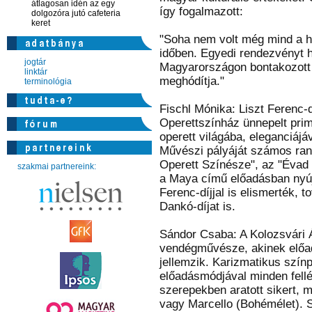
átlagosan idén az egy
így fogalmazott:
dolgozóra jutó cafeteria
keret
"Soha nem volt még mind a 
időben. Egyedi rendezvényt h
jogtár
Magyarországon bontakozott 
linktár
meghódítja."
terminológia
Fischl Mónika: Liszt Ferenc-
Operettszínház ünnepelt prim
operett világába, eleganciájáv
Művészi pályáját számos rang
Operett Színésze", az "Évad 
szakmai partnereink:
a Maya című előadásban nyújt
Ferenc-díjjal is elismerték,
Dankó-díjat is.
Sándor Csaba: A Kolozsvári 
vendégművésze, akinek előad
jellemzik. Karizmatikus szín
előadásmódjával minden fell
szerepekben aratott sikert, 
vagy Marcello (Bohémélet). S