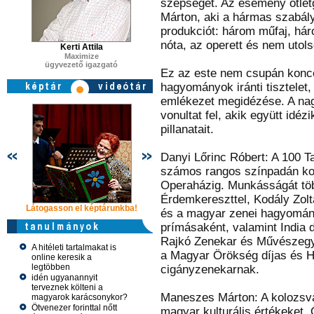
szépségét. Az esemény ötle
Márton, aki a hármas szabál
produkciót: három műfaj, há
nóta, az operett és nem utol
Kerti Attila
Maximize
ügyvezető igazgató
Ez az este nem csupán konce
hagyományok iránti tisztelet
emlékezet megidézése. A na
vonultat fel, akik együtt id
pillanatait.
Danyi Lőrinc Róbert: A 100 T
számos rangos színpadán kon
Operaházig. Munkásságát töb
Érdemkereszttel, Kodály Zolt
Látogasson el képtárunkba!
Látogasson el képtárunkba!
Látogasson 
és a magyar zenei hagyomány
prímásaként, valamint India d
Rajkó Zenekar és Művészegyü
A hitéleti tartalmakat is
a Magyar Örökség díjas és 
online keresik a
legtöbben
cigányzenekarnak.
idén ugyanannyit
terveznek költeni a
Maneszes Márton: A kolozsvár
magyarok karácsonykor?
Ötvenezer forinttal nőtt
magyar kulturális értékeket