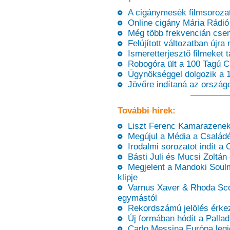
A cigánymesék filmsorozat 
Online cigány Mária Rádió 
Még több frekvencián csen
Felújított változatban újra
Ismeretterjesztő filmeket
Robogóra ült a 100 Tagú C
Ügynökséggel dolgozik a 
Jövőre indítaná az ország
További hírek:
Liszt Ferenc Kamarazenek
Megújul a Média a Családér
Irodalmi sorozatot indít a 
Básti Juli és Mucsi Zoltán
Megjelent a Mandoki Soulm
klipje
Varnus Xaver & Rhoda Scott
egymástól
Rekordszámú jelölés érkeze
Új formában hódít a Pallad
Carlo Messina Európa legj