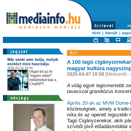
re
hírek
|
interjúk
|
jegyz
Már senki sem tudja, melyik
A 100 tagú cigányzeneka
eszközt mire használja
magyar kultúra nagyszínp
2026-02-10 18:35
Véget ért az AI-
2025-04-07 10:58
[Médiainfó -
"ingyen ebéd":
reklámokat kap a
ChatGPT.
A világ egyik legismertebb z
tavasszal grandiózus koncert
Április 20-án az MVM Dome-
közönségnek, amely a tradici
nóta és az operett legszebb 
Tagú Cigányzenekar, akik pár
szívből jövő előadásmóddal i