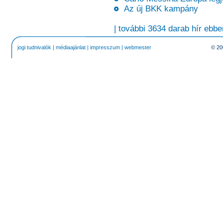
Az új BKK kampány
| további 3634 darab hír ebbe
jogi tudnivalók
|
médiaajánlat
|
impresszum
|
webmester
© 20