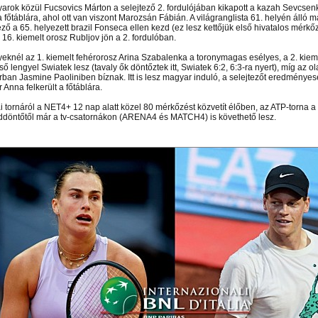
arok közül Fucsovics Márton a selejtező 2. fordulójában kikapott a kazah Sevcsenk
a főtáblára, ahol ott van viszont Marozsán Fábián. A világranglista 61. helyén álló 
ző a 65. helyezett brazil Fonseca ellen kezd (ez lesz kettőjük első hivatalos mérkőz
a 16. kiemelt orosz Rubljov jön a 2. fordulóban.
yeknél az 1. kiemelt fehérorosz Arina Szabalenka a toronymagas esélyes, a 2. kiem
ső lengyel Swiatek lesz (tavaly ők döntőztek itt, Swiatek 6:2, 6:3-ra nyert), míg az o
rban Jasmine Paoliniben bíznak. Itt is lesz magyar induló, a selejtezőt eredménye
Anna felkerült a főtáblára.
i tornáról a NET4+ 12 nap alatt közel 80 mérkőzést közvetít élőben, az ATP-torna a
döntőtől már a tv-csatornákon (ARENA4 és MATCH4) is követhető lesz.
 el videótárunkba!
Látogasson el videótárunkba!
Látogasson el videótárunkba!