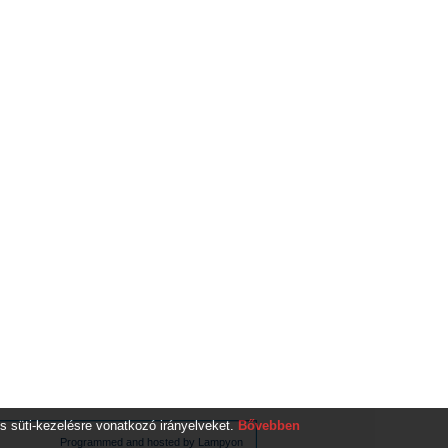
s süti-kezelésre vonatkozó irányelveket.
Bővebben
Programmed and hosted by Lampyon