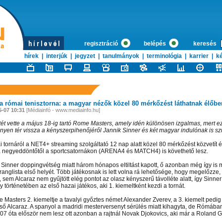
regisztráció
belépés
keresés
hírek
|
interjúk
|
jegyzet
|
tanulmányok
|
terminológia
|
karrier
|
ké
 a római tenisztorna: a magyar nézők közel 80 mérkőzést láthatnak élőbe
5-07 10:31
[Médiainfó - www.mediainfo.hu]
ét vette a május 18-ig tartó Rome Masters, amely idén különösen izgalmas, mert e
yen tér vissza a kényszerpihenőjéről Jannik Sinner és két magyar indulónak is sz
i tornáról a NET4+ streaming szolgáltató 12 nap alatt közel 80 mérkőzést közvetít 
a negyeddöntőtől a sportcsatornákon (ARENA4 és MATCH4) is követhető lesz.
 Sinner doppingvétség miatt három hónapos eltiltást kapott, ő azonban még így is m
granglista első helyét. Több játékosnak is lett volna rá lehetősége, hogy megelőzze
 sem Alcaraz nem gyűjtött elég pontot az olasz kényszerű távolléte alatt, így Sinner
 történetében az első hazai játékos, aki 1. kiemeltként kezdi a tornát.
 Masters 2. kiemeltje a tavalyi győztes német Alexander Zverev, a 3. kiemelt pedig
lső Alcaraz. A spanyol a madridi mesterversenyt sérülés miatt kihagyta, de Rómába
007 óta először nem lesz ott azonban a rajtnál Novak Djokovics, aki már a Roland G