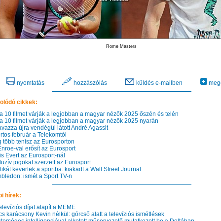
Rome Masters
nyomtatás
hozzászólás
küldés e-mailben
mego
olódó cikkek:
a 10 filmet várják a legjobban a magyar nézők 2025 őszén és telén
a 10 filmet várják a legjobban a magyar nézők 2025 nyarán
vazza újra vendégül látott André Agassit
tos február a Telekomtól
több tenisz az Eurosporton
roe-val erősít az Eurosport
s Evert az Eurosport-nál
uzív jogokat szerzett az Eurosport
ikát kevertek a sportba: kiakadt a Wall Street Journal
ledon: ismét a Sport TV-n
i hírek:
levíziós díjat alapít a MEME
 karácsony Kevin nélkül: górcső alatt a televíziós ismétlések