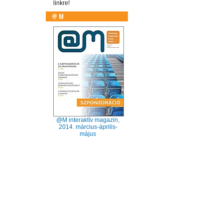
linkre!
@M interaktív magazin,
2014. március-április-
május