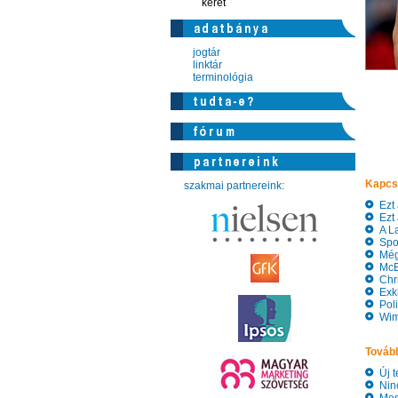
keret
jogtár
linktár
terminológia
Kapcs
szakmai partnereink:
Ezt 
Ezt 
A La
Spor
Még 
McEn
Chri
Exkl
Polit
Wimb
Tovább
Új te
Nincs