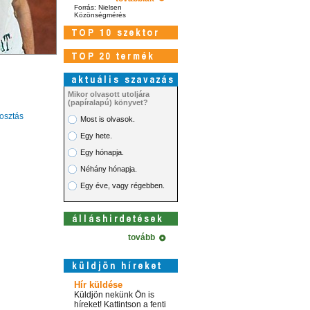
Forrás: Nielsen
Közönségmérés
Mikor olvasott utoljára
(papíralapú) könyvet?
sztás
Most is olvasok.
Egy hete.
Egy hónapja.
Néhány hónapja.
Egy éve, vagy régebben.
tovább
Hír küldése
Küldjön nekünk Ön is
híreket! Kattintson a fenti