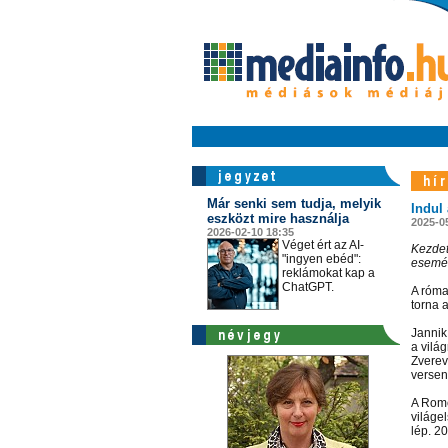
Már senki sem tudja, melyik
Indul
eszközt mire használja
2025-0
2026-02-10 18:35
Véget ért az AI-
Kezdet
"ingyen ebéd":
esemén
reklámokat kap a
ChatGPT.
A róma
torna 
Jannik
a vilá
Zverev,
verseny
A Rome
világe
lép. 2