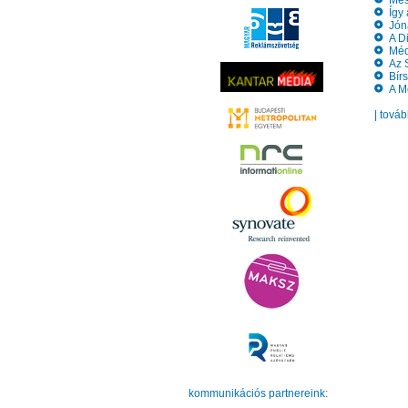
Mest
Így 
Jóna
A Di
Médi
Az S
Bírs
A Mé
| tová
kommunikációs partnereink: