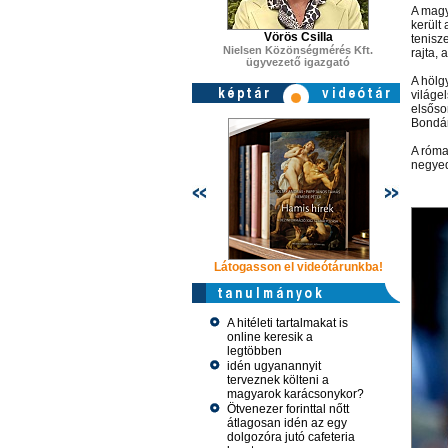
A magy
került 
Vörös Csilla
tenisze
Nielsen Közönségmérés Kft.
rajta, 
ügyvezető igazgató
A hölg
világel
elsőso
Bondár 
A róma
negyed
Látogasson el videótárunkba!
Látogasson
A hitéleti tartalmakat is
online keresik a
legtöbben
idén ugyanannyit
terveznek költeni a
magyarok karácsonykor?
Ötvenezer forinttal nőtt
átlagosan idén az egy
dolgozóra jutó cafeteria