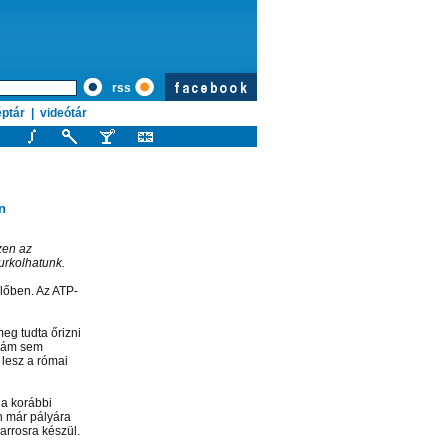
rss
ptár
|
videótár
n
zen az
urkolhatunk.
élőben. Az ATP-
eg tudta őrizni
, ám sem
 lesz a római
 a korábbi
n már pályára
arrosra készül.