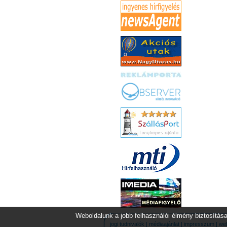
Weboldalunk a jobb felhasználói élmény biztosítása
jogi tudnivalók
|
médiaajánlat
|
impresszum
|
we