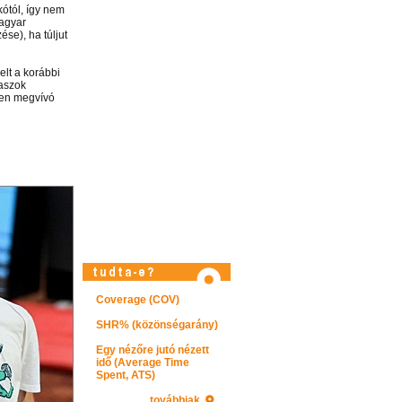
ótól, így nem
magyar
ése), ha túljut
elt a korábbi
laszok
sen megvívó
Látogasson el videótárunkba!
Coverage (COV)
SHR% (közönségarány)
Egy nézőre jutó nézett
idő (Average Time
Spent, ATS)
továbbiak