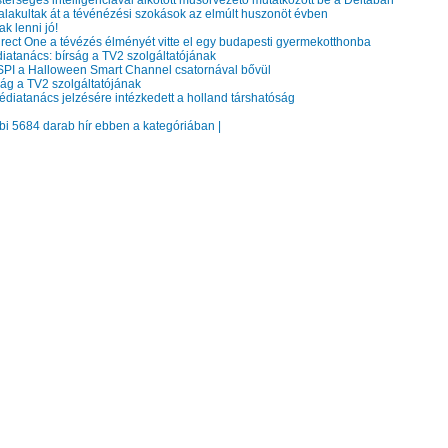
erséges intelligenciával alkotott műsorvezető mutatkozott be a Deltában
alakultak át a tévénézési szokások az elmúlt huszonöt évben
k lenni jó!
rect One a tévézés élményét vitte el egy budapesti gyermekotthonba
atanács: bírság a TV2 szolgáltatójának
PI a Halloween Smart Channel csatornával bővül
ág a TV2 szolgáltatójának
diatanács jelzésére intézkedett a holland társhatóság
bbi 5684 darab hír ebben a kategóriában |