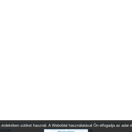
 érdekében sütiket használ. A Weboldal használatával Ön elfogadja az adat é
bmester
© 2000-2026.
www.mediainfo.hu