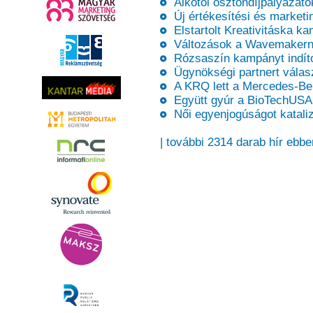
Alkotói ösztöndíjpályázatok
Új értékesítési és marketi
Elstartolt Kreativitáska k
Változások a Wavemakern
Rózsaszín kampányt indíto
Ügynökségi partnert válas
A KRQ lett a Mercedes-Be
Együtt gyúr a BioTechUSA 
Női egyenjogúságot kataliz
| további 2314 darab hír ebbe