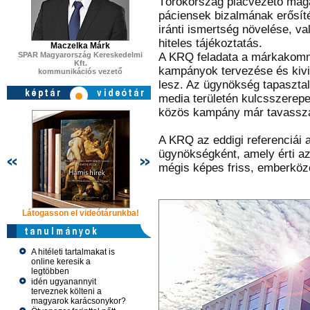
Törökország piacvezető magá
páciensek bizalmának erősít
iránti ismertség növelése, va
hiteles tájékoztatás.
Maczelka Márk
SPAR Magyarország Kereskedelmi
A KRQ feladata a márkakommu
Kft.
kampányok tervezése és kivite
kommunikációs vezető
lesz. Az ügynökség tapasztal
media területén kulcsszerepe
közös kampány már tavasszal
A KRQ az eddigi referenciái a
ügynökségként, amely érti a
mégis képes friss, emberköze
Látogasson el videótárunkba!
Látogasson el videótárunkba!
Látogasson e
A hitéleti tartalmakat is
online keresik a
legtöbben
idén ugyanannyit
terveznek költeni a
magyarok karácsonykor?