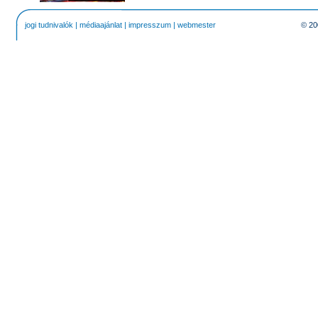
jogi tudnivalók
|
médiaajánlat
|
impresszum
|
webmester
© 20