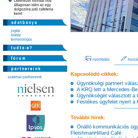
Ötvenezer forinttal nőtt
átlagosan idén az egy
dolgozóra jutó cafeteria
keret
jogtár
linktár
terminológia
nyomtatás
hozzá
Kapcsolódó cikkek:
szakmai partnereink:
Ügynökségi partnert válas
A KRQ lett a Mercedes-Be
Ügynökséget választott a 
Festékes ügyfelet nyert 
További hírek:
Önálló kommunikációs ügy
FleishmanHillard Café