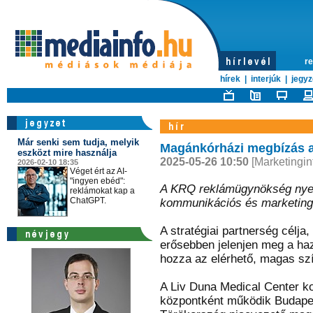
re
hírek
|
interjúk
|
jegyz
Már senki sem tudja, melyik
Magánkórházi megbízás 
eszközt mire használja
2025-05-26 10:50
[Marketingin
2026-02-10 18:35
Véget ért az AI-
"ingyen ebéd":
A KRQ reklámügynökség nyert
reklámokat kap a
ChatGPT.
kommunikációs és marketing
A stratégiai partnerség célj
erősebben jelenjen meg a ha
hozza az elérhető, magas szí
A Liv Duna Medical Center ko
központként működik Budapes