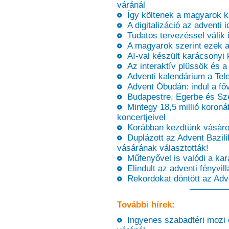
váránál
Így költenek a magyarok k
A digitalizáció az adventi
Tudatos tervezéssel válik
A magyarok szerint ezek a 
AI-val készült karácsonyi k
Az interaktív plüssök és a
Adventi kalendárium a Tel
Advent Óbudán: indul a fő
Budapestre, Egerbe és Szeg
Mintegy 18,5 millió koronát
koncertjeivel
Korábban kezdtünk vásárol
Duplázott az Advent Bazilik
vásárának választották!
Műfenyővel is valódi a kar
Elindult az adventi fényvi
Rekordokat döntött az Adve
További hírek:
Ingyenes szabadtéri mozi é