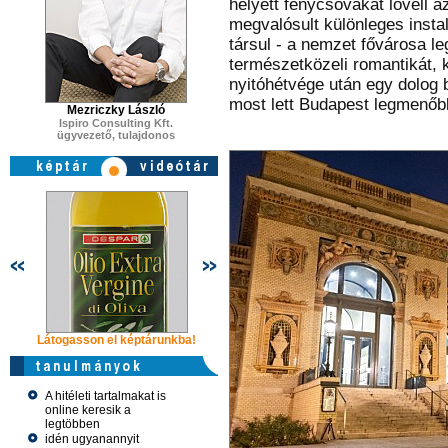
helyett fénycsóvákat lövell a
megvalósult különleges inst
társul - a nemzet fővárosa l
természetközeli romantikát, k
nyitóhétvége után egy dolog b
most lett Budapest legmenőb
Mezriczky László
Ispiro Consulting Kft.
ügyvezető, tulajdonos
Látogasson el képtárunkba!
Látogasson el képtárunkba!
Látogasson 
A hitéleti tartalmakat is
online keresik a
legtöbben
idén ugyanannyit