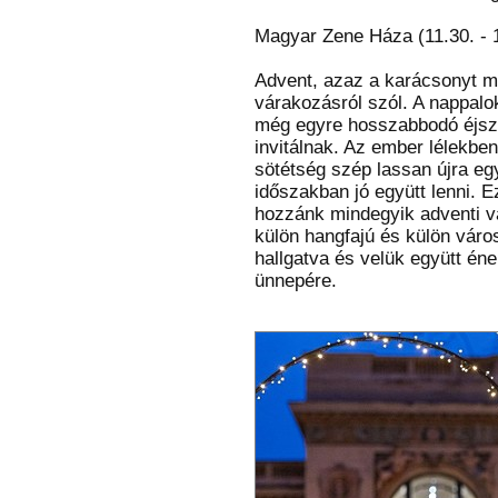
Magyar Zene Háza (11.30. - 1
Advent, azaz a karácsonyt me
várakozásról szól. A nappalo
még egyre hosszabbodó éjsz
invitálnak. Az ember lélekben
sötétség szép lassan újra eg
időszakban jó együtt lenni. 
hozzánk mindegyik adventi v
külön hangfajú és külön váro
hallgatva és velük együtt é
ünnepére.