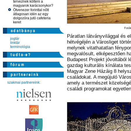
terveznek költeni a
magyarok karácsonykor?
Ötvenezer forinttal nőtt
átlagosan idén az egy
dolgozóra jutó cafeteria
keret
Fotók
Páratlan látványvilággal és e
jogtár
hétvégéjén a Városliget tört
linktár
terminológia
melynek vitathatatlan fénypo
megvalósult, elképesztően han
Budapest Projekt jóvoltából l
gazdag kulturális kínálata t
Magyar Zene Házáig 8 helyszí
családokat. A megújuló Városl
amely a természet közelségét
szakmai partnereink:
családi programokat egyetlen