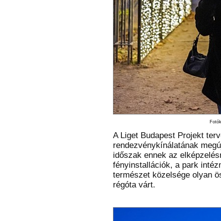
Fotók
A Liget Budapest Projekt terv
rendezvénykínálatának megúj
időszak ennek az elképzelésn
fényinstallációk, a park inté
természet közelsége olyan ö
régóta várt.