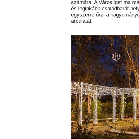
számára. A Városliget ma má
és leginkább családbarát hel
egyszerre őrzi a hagyományo
arculatát.