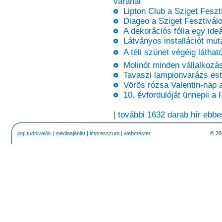
váránál
Lipton Club a Sziget Feszt
Diageo a Sziget Fesztivál
A dekorációs fólia egy ideá
Látványos installációt mut
A téli szünet végéig láthat
Molinót minden vállalkozás
Tavaszi lampionvarázs esté
Vörös rózsa Valentin-nap al
10. évfordulóját ünnepli a 
| további 1632 darab hír ebbe
jogi tudnivalók
|
médiaajánlat
|
impresszum
|
webmester
© 20