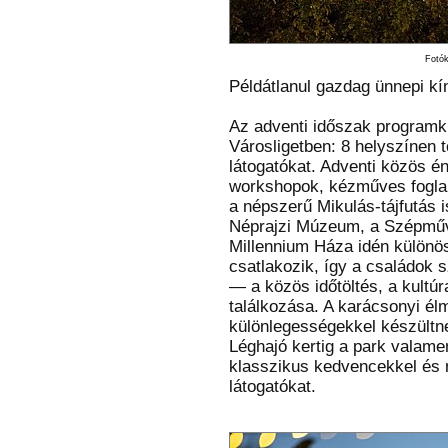
Fotók
Példátlanul gazdag ünnepi kí
Az adventi időszak programkí
Városligetben: 8 helyszínen 
látogatókat. Adventi közös é
workshopok, kézműves fogla
a népszerű Mikulás-tájfutás i
Néprajzi Múzeum, a Szépműv
Millennium Háza idén különö
csatlakozik, így a családok 
— a közös időtöltés, a kultúr
találkozása. A karácsonyi él
különlegességekkel készültnek
Léghajó kertig a park valame
klasszikus kedvencekkel és m
látogatókat.