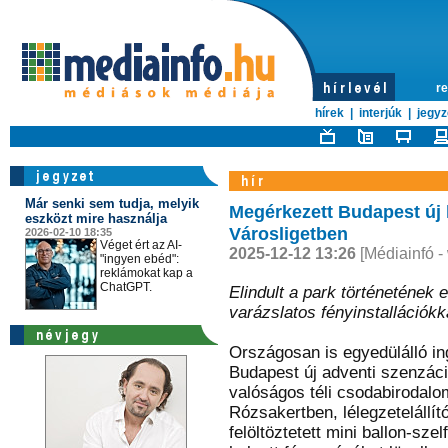
re
hírek
|
interjúk
|
jegyz
Már senki sem tudja, melyik
Megérkezett Budapest új 
eszközt mire használja
Városligetben
2026-02-10 18:35
Véget ért az AI-
2025-12-12 13:26
[Médiainfó -
"ingyen ebéd":
reklámokat kap a
ChatGPT.
Elindult a park történetének
varázslatos fényinstallációkk
Országosan is egyedülálló in
Budapest új adventi szenzáci
valóságos téli csodabirodalom
Rózsakertben, lélegzetelállí
felöltöztetett mini ballon-sze