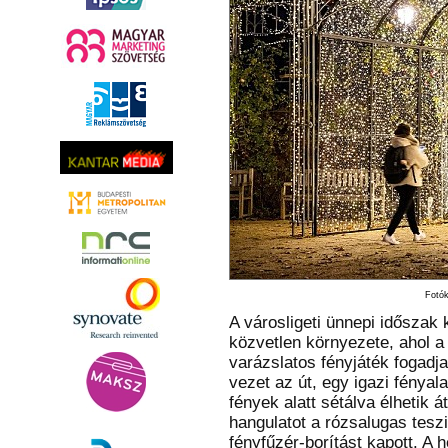
Fotók
A városligeti ünnepi időszak
közvetlen környezete, ahol a
varázslatos fényjáték fogadj
vezet az út, egy igazi fényal
fények alatt sétálva élhetik 
hangulatot a rózsalugas tesz
fényfűzér-borítást kapott. A 