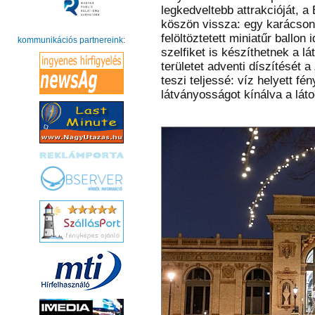
legkedveltebb attrakcióját, a
köszön vissza: egy karácson
felöltöztetett miniatűr ballo
kommunikációs partnereink:
szelfiket is készíthetnek a l
területet adventi díszítését 
teszi teljessé: víz helyett fé
látványosságot kínálva a lát