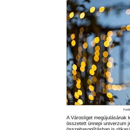
Fotók
A Városliget megújulásának 
összetett ünnepi univerzum j
összehasonlításban is ritka