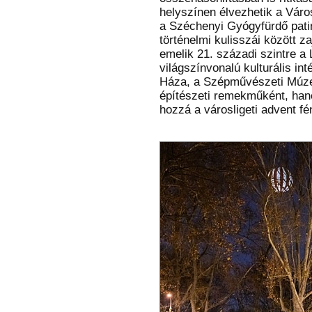
helyszínen élvezhetik a Vár
a Széchenyi Gyógyfürdő pati
történelmi kulisszái között z
emelik 21. századi szintre a
világszínvonalú kulturális 
Háza, a Szépművészeti Múz
építészeti remekműként, han
hozzá a városligeti advent f