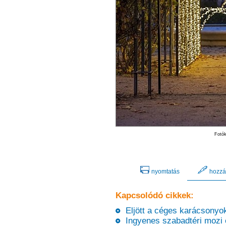
Fotók
nyomtatás
hozzá
Kapcsolódó cikkek:
Eljött a céges karácsonyok 
Ingyenes szabadtéri mozi é