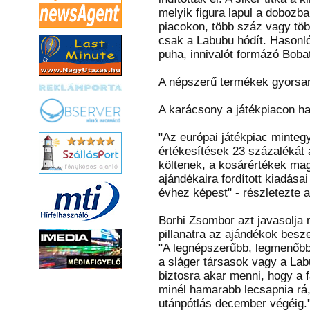
melyik figura lapul a dobozb
piacokon, több száz vagy több
csak a Labubu hódít. Hasonló
puha, innivalót formázó Bobat
A népszerű termékek gyorsa
A karácsony a játékpiacon 
"Az európai játékpiac minteg
értékesítések 23 százalékát a
költenek, a kosárértékek mag
ajándékaira fordított kiadása
évhez képest" - részletezte a
Borhi Zsombor azt javasolja 
pillanatra az ajándékok besz
"A legnépszerűbb, legmenőbb 
a sláger társasok vagy a Lab
biztosra akar menni, hogy a 
minél hamarabb lecsapnia rá,
utánpótlás december végéig.