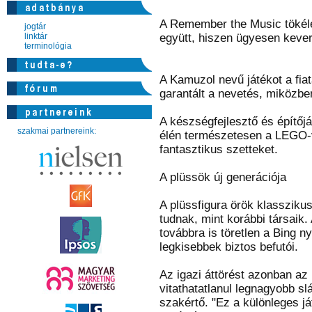
A Remember the Music tökélet
jogtár
linktár
együtt, hiszen ügyesen kever
terminológia
A Kamuzol nevű játékot a fia
garantált a nevetés, miközben
A készségfejlesztő és építőj
szakmai partnereink:
élén természetesen a LEGO-v
fantasztikus szetteket.
A plüssök új generációja
A plüssfigura örök klassziku
tudnak, mint korábbi társaik
továbbra is töretlen a Bing 
legkisebbek biztos befutói.
Az igazi áttörést azonban az 
vitathatatlanul legnagyobb slá
szakértő. "Ez a különleges j