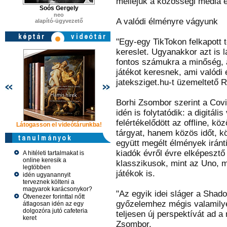
melléjük a közösségi média é
Soós Gergely
neo
A valódi élményre vágyunk
alapító-ügyvezető
"Egy-egy TikTokon felkapott 
kereslet. Ugyanakkor azt is l
fontos számukra a minőség, 
játékot keresnek, ami valódi 
jateksziget.hu-t üzemeltető R
Borhi Zsombor szerint a Covi
idén is folytatódik: a digitál
felértékelődött az offline, 
Látogasson el videótárunkba!
Látogasson el videótárunkba!
Látogasson e
tárgyat, hanem közös időt, k
együtt megélt élmények iránti
kiadók évről évre elképesztő
A hitéleti tartalmakat is
online keresik a
klasszikusok, mint az Uno, m
legtöbben
játékok is.
idén ugyanannyit
terveznek költeni a
magyarok karácsonykor?
"Az egyik idei sláger a Shado
Ötvenezer forinttal nőtt
győzelemhez mégis valamilye
átlagosan idén az egy
dolgozóra jutó cafeteria
teljesen új perspektívát ad 
keret
Zsombor.