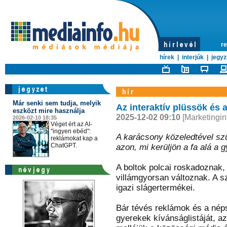
re
hírek
|
interjúk
|
jegyz
Már senki sem tudja, melyik
Az interaktív plüssök és 
eszközt mire használja
2025-12-02 09:10
[Marketingin
2026-02-10 18:35
Véget ért az AI-
"ingyen ebéd":
A karácsony közeledtével szü
reklámokat kap a
ChatGPT.
azon, mi kerüljön a fa alá a 
A boltok polcai roskadoznak, a
villámgyorsan változnak. A s
igazi slágertermékei.
Bár tévés reklámok és a néps
gyerekek kívánságlistáját, az