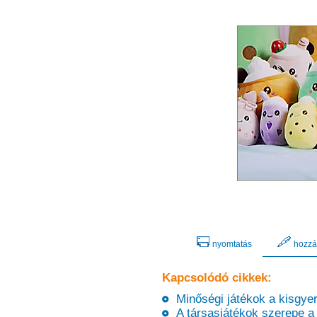
nyomtatás
hozzá
Kapcsolódó cikkek:
Minőségi játékok a kisgyer
A társasjátékok szerepe a 