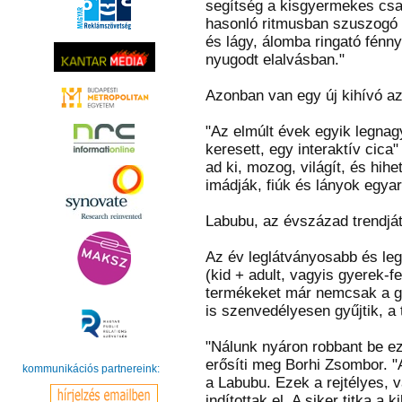
segítség a kisgyermekes csa
hasonló ritmusban szuszogó h
és lágy, álomba ringató fénny
nyugodt elalvásban."
Azonban van egy új kihívó az 
"Az elmúlt évek egyik legnag
keresett, egy interaktív cica"
ad ki, mozog, világít, és hih
imádják, fiúk és lányok egyar
Labubu, az évszázad trendjá
Az év leglátványosabb és leg
(kid + adult, vagyis gyerek-f
termékeket már nemcsak a gye
is szenvedélyesen gyűjtik, a 
"Nálunk nyáron robbant be ez 
erősíti meg Borhi Zsombor. "
kommunikációs partnereink:
a Labubu. Ezek a rejtélyes, 
indítottak el. A siker titka a