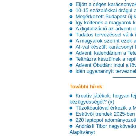
Eljött a céges karácsonyok 
10-15 százalékkal drágul a
Megérkezett Budapest új ke
Így költenek a magyarok k
A digitalizáció az adventi
Tudatos tervezéssel válik
A magyarok szerint ezek a 
AI-val készült karácsonyi k
Adventi kalendárium a Tel
Teltházra készülnek a repté
Advent Óbudán: indul a fő
idén ugyanannyit tervezne
További hírek:
Kreatív játékok: hogyan fe
kézügyességét? (x)
Tűzoltóautóval érkezik a 
Esküvői trendek 2025-ben 
220 laptopot adományozott 
Andrásfi Tibor nagykövetk
Alapítványt