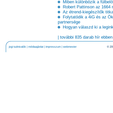
Miben különbözik a fülbelöv
Robert Pattinson az 1664 
Az étrend-kiegészítők titkai
Folytatódik a 4iG és az Ök
partnersége
Hogyan válaszd ki a leginká
| további 835 darab hír ebben
jogi tudnivalók
|
médiaajánlat
|
impresszum
|
webmester
© 20