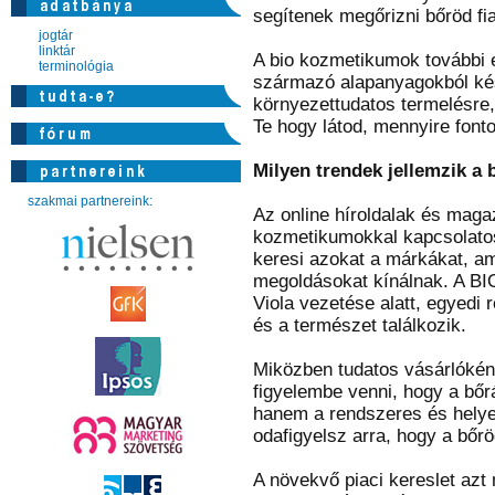
segítenek megőrizni bőröd fia
jogtár
linktár
A bio kozmetikumok további e
terminológia
származó alapanyagokból kés
környezettudatos termelésre,
Te hogy látod, mennyire font
Milyen trendek jellemzik a
szakmai partnereink:
Az online híroldalak és maga
kozmetikumokkal kapcsolatos
keresi azokat a márkákat, am
megoldásokat kínálnak. A BI
Viola vezetése alatt, egyedi
és a természet találkozik.
Miközben tudatos vásárlókén
figyelembe venni, hogy a bőr
hanem a rendszeres és helyes 
odafigyelsz arra, hogy a bőr
A növekvő piaci kereslet azt