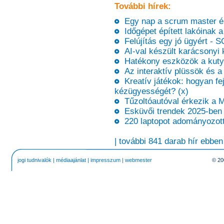
További hírek:
Egy nap a scrum master él
Időgépet épített lakóinak 
Felújítás egy jó ügyért -
AI-val készült karácsonyi k
Hatékony eszközök a kutyá
Az interaktív plüssök és a
Kreatív játékok: hogyan fe
kézügyességét? (x)
Tűzoltóautóval érkezik a 
Esküvői trendek 2025-ben 
220 laptopot adományozott 
| további 841 darab hír ebben
jogi tudnivalók
|
médiaajánlat
|
impresszum
|
webmester
© 20