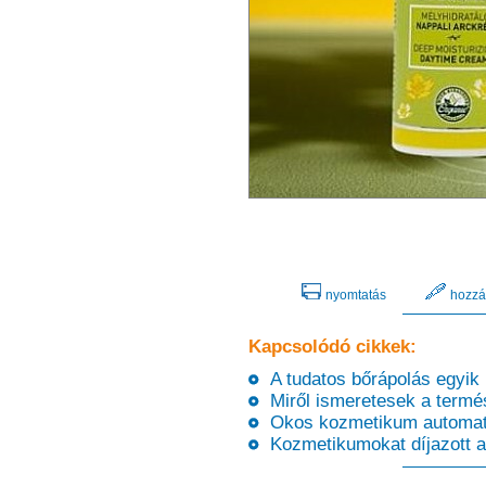
nyomtatás
hozzá
Kapcsolódó cikkek:
A tudatos bőrápolás egyik 
Miről ismeretesek a term
Okos kozmetikum automaták
Kozmetikumokat díjazott a 