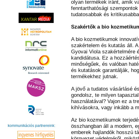
olyan termékek iránt, amik 
fenntarthatósági szempontok 
tudatosabbak és kritikusabba
Szakértők a bio kozmetiku
A bio kozmetikumok innovatí
szakértelem és kutatás áll. A
Gyovai Viola szakértelmére 
kandidátusa. Ez a hozzáértés
minőségűek, és valóban haté
és kutatások garantálják, ho
termékekhez jutnak.
A jövő a tudatos vásárlásé és
gondolsz, te milyen tapaszta
használatával? Vajon ez a tr
kihívásokra, vagy inkább a m
Az bio kozmetikumok terjedés
összhangban áll a modern, e
kommunikációs partnereink:
emberek hajlandók hosszú tá
környezet védelméről, miközb