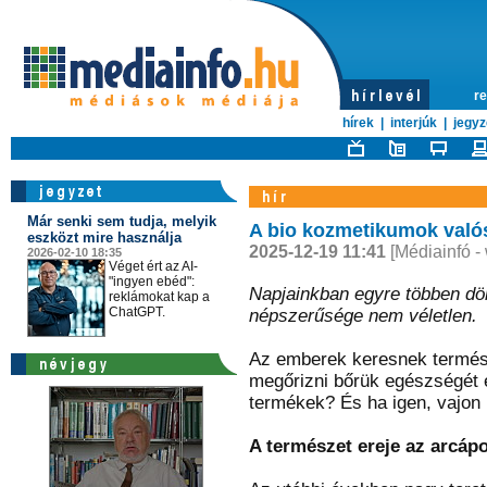
re
hírek
|
interjúk
|
jegyz
Már senki sem tudja, melyik
A bio kozmetikumok valós 
eszközt mire használja
2025-12-19 11:41
[Médiainfó -
2026-02-10 18:35
Véget ért az AI-
"ingyen ebéd":
Napjainkban egyre többen dö
reklámokat kap a
ChatGPT.
népszerűsége nem véletlen.
Az emberek keresnek termész
megőrizni bőrük egészségét 
termékek? És ha igen, vajon 
A természet ereje az arcáp