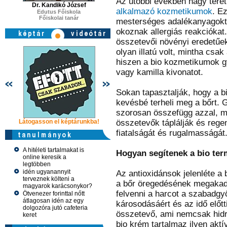
Az utóbbi években nagy tere
Dr. Kandikó József
alkalmazó kozmetikumok
. E
Edutus Főiskola
Főiskolai tanár
mesterséges adalékanyagoktól,
okoznak allergiás reakciókat
összetevői növényi eredetűek
olyan illatú volt, mintha csa
hiszen a bio kozmetikumok g
vagy kamilla kivonatot.
Sokan tapasztalják, hogy a 
kevésbé terheli meg a bőrt. 
szorosan összefügg azzal, m
Látogasson el képtárunkba!
Látogasson el képtárunkba!
összetevők táplálják és regen
Látogasson 
fiatalságát és rugalmasságát
A hitéleti tartalmakat is
Hogyan segítenek a bio ter
online keresik a
legtöbben
idén ugyanannyit
Az antioxidánsok jelenléte a
terveznek költeni a
a bőr öregedésének megakad
magyarok karácsonykor?
felvenni a harcot a szabadgyö
Ötvenezer forinttal nőtt
átlagosan idén az egy
károsodásáért és az idő előtt
dolgozóra jutó cafeteria
összetevő, ami nemcsak hidra
keret
bio krém tartalmaz ilyen akt