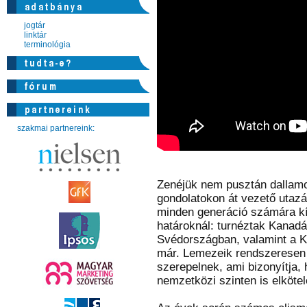
jogtár
linktár
terminológia
szakmai partnereink:
Zenéjük nem pusztán dallam
gondolatokon át vezető utaz
minden generáció számára kín
határoknál: turnéztak Kanad
Svédországban, valamint a K
már. Lemezeik rendszeresen 
szerepelnek, ami bizonyítja
nemzetközi szinten is elkötel