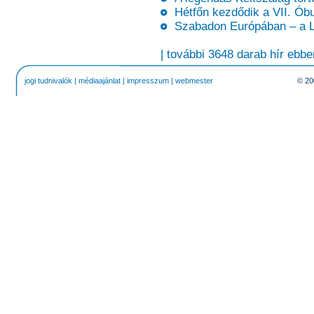
Hétfőn kezdődik a VII. Óbu
Szabadon Európában – a Li
| további 3648 darab hír ebbe
jogi tudnivalók
|
médiaajánlat
|
impresszum
|
webmester
© 20