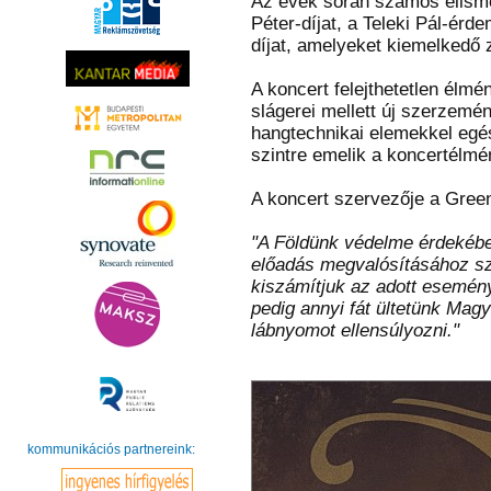
Az évek során számos elisme
Péter-díjat, a Teleki Pál-ér
díjat, amelyeket kiemelkedő 
A koncert felejthetetlen élm
slágerei mellett új szerzemén
hangtechnikai elemekkel egé
szintre emelik a koncertélmé
A koncert szervezője a Green
"A Földünk védelme érdekébe
előadás megvalósításához sz
kiszámítjuk az adott esemén
pedig annyi fát ültetünk Mag
lábnyomot ellensúlyozni."
kommunikációs partnereink: