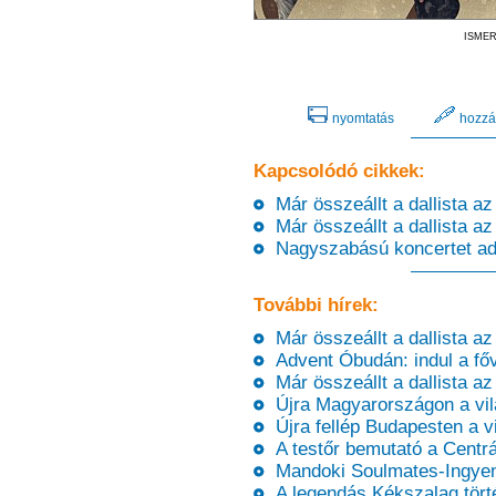
ISMER
nyomtatás
hozzá
Kapcsolódó cikkek:
Már összeállt a dallista a
Már összeállt a dallista a
Nagyszabású koncertet ad 
További hírek:
Már összeállt a dallista a
Advent Óbudán: indul a fő
Már összeállt a dallista a
Újra Magyarországon a vil
Újra fellép Budapesten a v
A testőr bemutató a Centr
Mandoki Soulmates-Ingyene
A legendás Kékszalag tört