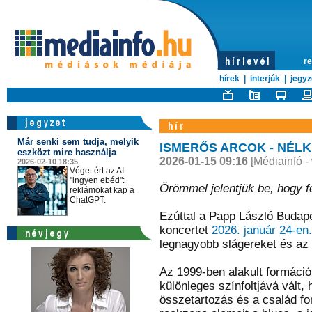
re
hírek
|
interjúk
|
jegyz
Már senki sem tudja, melyik
ISMERŐS ARCOK - NÉLKÜ
eszközt mire használja
2026-01-15 09:16
[Médiainfó -
2026-02-10 18:35
Véget ért az AI-
"ingyen ebéd":
Örömmel jelentjük be, hogy f
reklámokat kap a
ChatGPT.
Ezúttal a Papp László Buda
koncertet
2026. január 24-en.
legnagyobb slágereket és az e
Az 1999-ben alakult formáci
különleges színfoltjává vált
összetartozás és a család fo