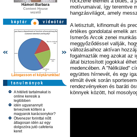
rockzene elemeit a blues, a 
Hámori Barbara
motívumaival, így teremtve me
Content House
hangzásvilágot, amely mess
vezető
A letisztult, kifinomult és pr
értékes gondolatai emelik arr
Ismerős Arcok zenei munkássá
meggyőződéssel vallják, hogy
változásaihoz aktívan hozzá
fogalmazták meg azokat az i
által biztosított jogokkal él
medencében. A "Nélküled" cí
együttes hírnevét, és egy ig
Látogasson el képtárunkba!
Látogasson el képtárunkba!
Látogasson 
elmúlt évek során sportesem
rendezvényeken és baráti össz
könnyek között, hol mosolyo
A hitéleti tartalmakat is
online keresik a
legtöbben
idén ugyanannyit
terveznek költeni a
magyarok karácsonykor?
Ötvenezer forinttal nőtt
átlagosan idén az egy
dolgozóra jutó cafeteria
keret